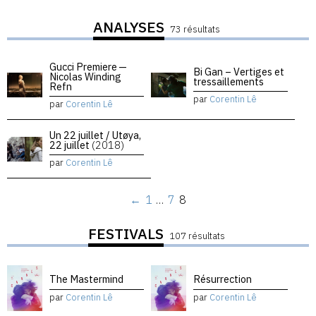
ANALYSES
73 résultats
Gucci Premiere —
Bi Gan – Vertiges et
Nicolas Winding
tressaillements
Refn
par
Corentin Lê
par
Corentin Lê
Un 22 juillet / Utøya,
22 juillet
(2018)
par
Corentin Lê
←
1
…
7
8
FESTIVALS
107 résultats
The Mastermind
Résurrection
par
Corentin Lê
par
Corentin Lê