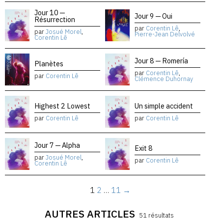
Jour 10 —
Jour 9 — Oui
Résurrection
par
Corentin Lê
,
par
Josué Morel
,
Pierre-Jean Delvolvé
Corentin Lê
Jour 8 — Romería
Planètes
par
Corentin Lê
,
par
Corentin Lê
Clémence Duhornay
Highest 2 Lowest
Un simple accident
par
Corentin Lê
par
Corentin Lê
Jour 7 — Alpha
Exit 8
par
Josué Morel
,
par
Corentin Lê
Corentin Lê
1
2
…
11
→
AUTRES ARTICLES
51 résultats