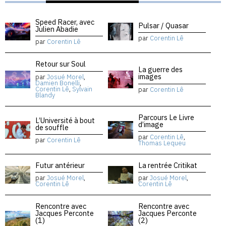
Speed Racer, avec
Pulsar / Quasar
Julien Abadie
par
Corentin Lê
par
Corentin Lê
Retour sur Soul
La guerre des
images
par
Josué Morel
,
Damien Bonelli
,
Corentin Lê
,
Sylvain
par
Corentin Lê
Blandy
Parcours Le Livre
L’Université à bout
d’image
de souffle
par
Corentin Lê
,
par
Corentin Lê
Thomas Lequeu
Futur antérieur
La rentrée Critikat
par
Josué Morel
,
par
Josué Morel
,
Corentin Lê
Corentin Lê
Rencontre avec
Rencontre avec
Jacques Perconte
Jacques Perconte
(1)
(2)