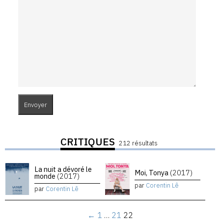
CRITIQUES
212 résultats
La nuit a dévoré le
Moi, Tonya
(2017)
monde
(2017)
par
Corentin Lê
par
Corentin Lê
←
1
…
21
22