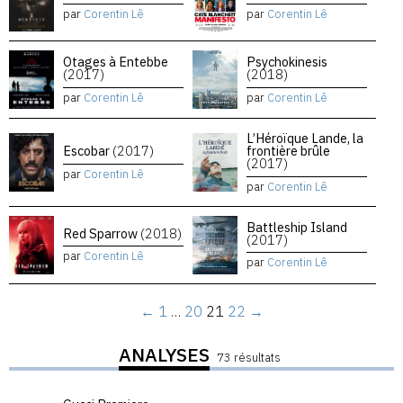
par
Corentin Lê
par
Corentin Lê
Otages à Entebbe
Psychokinesis
(2017)
(2018)
par
Corentin Lê
par
Corentin Lê
L’Héroïque Lande, la
Escobar
(2017)
frontière brûle
(2017)
par
Corentin Lê
par
Corentin Lê
Battleship Island
Red Sparrow
(2018)
(2017)
par
Corentin Lê
par
Corentin Lê
←
1
…
20
21
22
→
ANALYSES
73 résultats