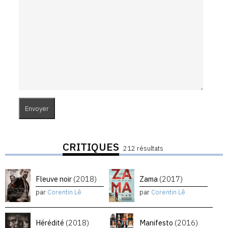
CRITIQUES
212 résultats
Fleuve noir
(2018)
Zama
(2017)
par
Corentin Lê
par
Corentin Lê
Hérédité
(2018)
Manifesto
(2016)