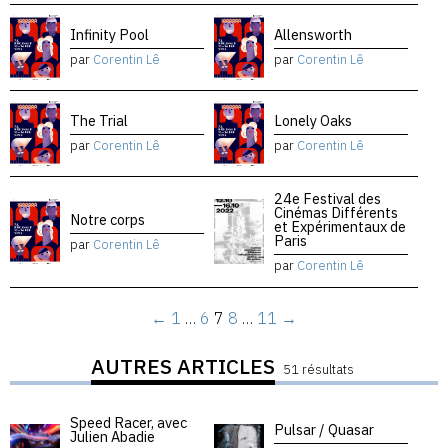
Infinity Pool
Allensworth
par
Corentin Lê
par
Corentin Lê
The Trial
Lonely Oaks
par
Corentin Lê
par
Corentin Lê
24e Festival des
Cinémas Différents
Notre corps
et Expérimentaux de
Paris
par
Corentin Lê
par
Corentin Lê
←
1
…
6
7
8
…
11
→
AUTRES ARTICLES
51 résultats
Speed Racer, avec
Pulsar / Quasar
Julien Abadie