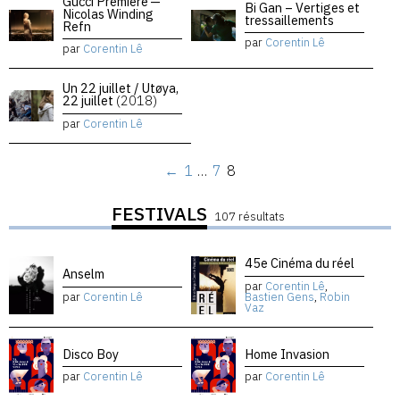
Gucci Premiere —
Bi Gan – Vertiges et
Nicolas Winding
tressaillements
Refn
par
Corentin Lê
par
Corentin Lê
Un 22 juillet / Utøya,
22 juillet
(2018)
par
Corentin Lê
←
1
…
7
8
FESTIVALS
107 résultats
45e Cinéma du réel
Anselm
par
Corentin Lê
,
par
Corentin Lê
Bastien Gens
,
Robin
Vaz
Disco Boy
Home Invasion
par
Corentin Lê
par
Corentin Lê