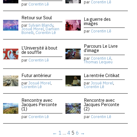
par
Corentin Lê
par
Corentin Lê
Retour sur Soul
La guerre des
images
par
Sylvain Blandy
,
Josué Morel
,
Damien
par
Corentin Lê
Bonelli
,
Corentin Lê
Parcours Le Livre
L’Université à bout
d’image
de souffle
par
Corentin Lê
,
par
Corentin Lê
Thomas Lequeu
Futur antérieur
La rentrée Critikat
par
Josué Morel
,
par
Josué Morel
,
Corentin Lê
Corentin Lê
Rencontre avec
Rencontre avec
Jacques Perconte
Jacques Perconte
(1)
(2)
par
Corentin Lê
par
Corentin Lê
←
1
…
4
5
6
→