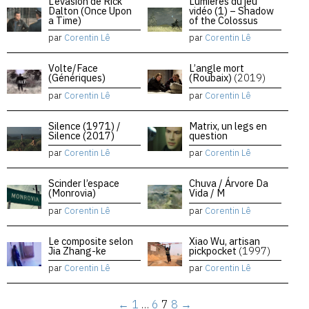
L’évasion de Rick
Lumières du jeu
Dalton (Once Upon
vidéo (1) – Shadow
a Time)
of the Colossus
par
Corentin Lê
par
Corentin Lê
Volte/Face
L’angle mort
(Génériques)
(Roubaix)
(2019)
par
Corentin Lê
par
Corentin Lê
Silence (1971) /
Matrix, un legs en
Silence (2017)
question
par
Corentin Lê
par
Corentin Lê
Scinder l’espace
Chuva / Árvore Da
(Monrovia)
Vida / M
par
Corentin Lê
par
Corentin Lê
Le composite selon
Xiao Wu, artisan
Jia Zhang-ke
pickpocket
(1997)
par
Corentin Lê
par
Corentin Lê
←
1
…
6
7
8
→