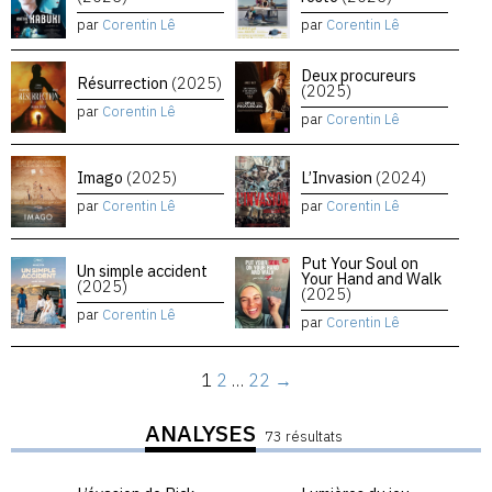
par
Corentin Lê
par
Corentin Lê
Deux procureurs
Résurrection
(2025)
(2025)
par
Corentin Lê
par
Corentin Lê
Imago
(2025)
L’Invasion
(2024)
par
Corentin Lê
par
Corentin Lê
Put Your Soul on
Un simple accident
Your Hand and Walk
(2025)
(2025)
par
Corentin Lê
par
Corentin Lê
1
2
…
22
→
ANALYSES
73 résultats