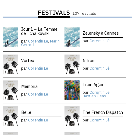
FESTIVALS
107 résultats
Jour 1 – La Femme
Zelensky à Cannes
de Tchaïkovski
par
Corentin Lê
par
Corentin Lê
,
Marin
Gérard
Vortex
Nitram
par
Corentin Lê
par
Corentin Lê
Train Again
Memoria
par
Corentin Lê
,
par
Corentin Lê
Bastien Gens
Belle
The French Dispatch
par
Corentin Lê
par
Corentin Lê