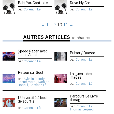
Babi Yar. Contexte
Drive My Car
par
Corentin Lê
par
Corentin Lê
←
1
…
9
10
11
→
AUTRES ARTICLES
51 résultats
Speed Racer, avec
Pulsar / Quasar
Julien Abadie
par
Corentin Lê
par
Corentin Lê
Retour sur Soul
La guerre des
images
par
Sylvain Blandy
,
Josué Morel
,
Damien
par
Corentin Lê
Bonelli
,
Corentin Lê
Parcours Le Livre
L’Université à bout
d’image
de souffle
par
Corentin Lê
,
par
Corentin Lê
Thomas Lequeu