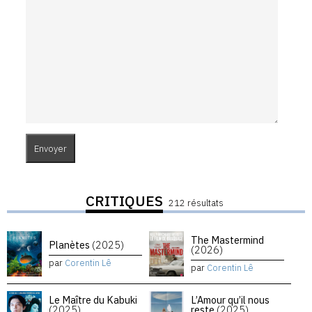
CRITIQUES
212 résultats
The Mastermind
Planètes
(2025)
(2026)
par
Corentin Lê
par
Corentin Lê
Le Maître du Kabuki
L’Amour qu’il nous
(2025)
reste
(2025)