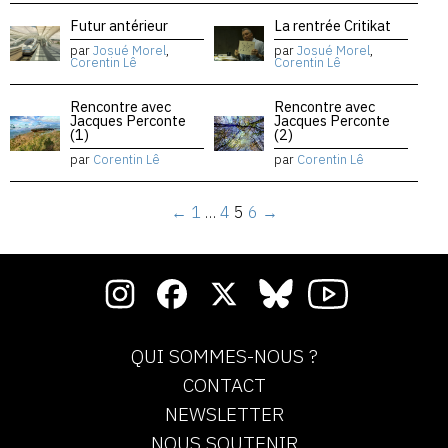
Futur antérieur
La rentrée Critikat
par
Josué Morel
,
par
Josué Morel
,
Corentin Lê
Corentin Lê
Rencontre avec
Rencontre avec
Jacques Perconte
Jacques Perconte
(1)
(2)
par
Corentin Lê
par
Corentin Lê
←
1
…
4
5
6
→
QUI SOMMES-NOUS ?
CONTACT
NEWSLETTER
NOUS SOUTENIR