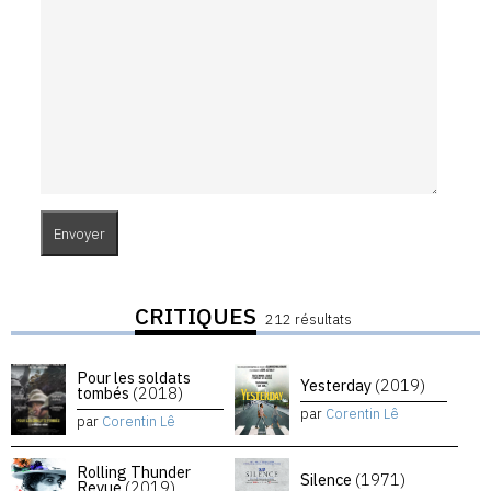
CRITIQUES
212 résultats
Pour les soldats
Yesterday
(2019)
tombés
(2018)
par
Corentin Lê
par
Corentin Lê
Rolling Thunder
Silence
(1971)
Revue
(2019)