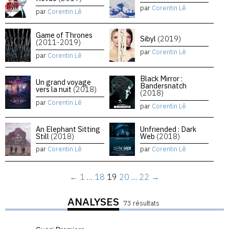
par
Corentin Lê
par
Corentin Lê
Game of Thrones
Sibyl
(2019)
(2011-2019)
par
Corentin Lê
par
Corentin Lê
Black Mirror :
Un grand voyage
Bandersnatch
vers la nuit
(2018)
(2018)
par
Corentin Lê
par
Corentin Lê
An Elephant Sitting
Unfriended : Dark
Still
(2018)
Web
(2018)
par
Corentin Lê
par
Corentin Lê
←
1
…
18
19
20
…
22
→
ANALYSES
73 résultats