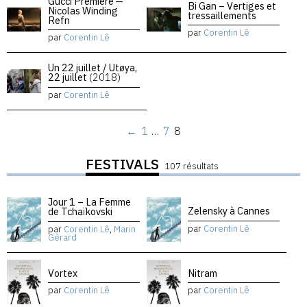
Gucci Premiere —
Bi Gan – Vertiges et
Nicolas Winding
tressaillements
Refn
par
Corentin Lê
par
Corentin Lê
Un 22 juillet / Utøya,
22 juillet
(2018)
par
Corentin Lê
←
1
…
7
8
FESTIVALS
107 résultats
Jour 1 – La Femme
Zelensky à Cannes
de Tchaïkovski
par
Corentin Lê
par
Corentin Lê
,
Marin
Gérard
Vortex
Nitram
par
Corentin Lê
par
Corentin Lê