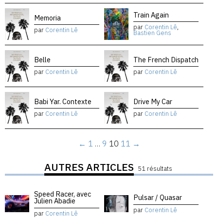
Train Again
Memoria
par
Corentin Lê
,
par
Corentin Lê
Bastien Gens
Belle
The French Dispatch
par
Corentin Lê
par
Corentin Lê
Babi Yar. Contexte
Drive My Car
par
Corentin Lê
par
Corentin Lê
←
1
…
9
10
11
→
AUTRES ARTICLES
51 résultats
Speed Racer, avec
Pulsar / Quasar
Julien Abadie
par
Corentin Lê
par
Corentin Lê