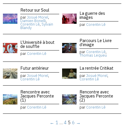
Retour sur Soul
La guerre des
images
par
Josué Morel
,
Damien Bonelli
,
Corentin Lê
,
Sylvain
par
Corentin Lê
Blandy
Parcours Le Livre
L’Université à bout
d’image
de souffle
par
Corentin Lê
,
par
Corentin Lê
Thomas Lequeu
Futur antérieur
La rentrée Critikat
par
Josué Morel
,
par
Josué Morel
,
Corentin Lê
Corentin Lê
Rencontre avec
Rencontre avec
Jacques Perconte
Jacques Perconte
(1)
(2)
par
Corentin Lê
par
Corentin Lê
←
1
…
4
5
6
→