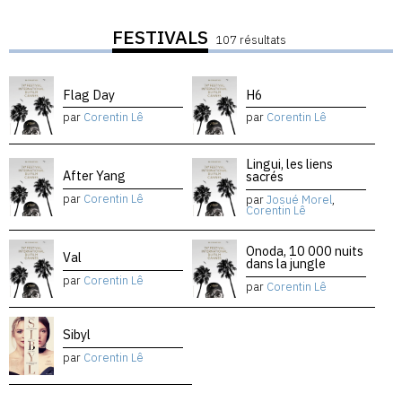
FESTIVALS
107 résultats
Flag Day
H6
par
Corentin Lê
par
Corentin Lê
Lingui, les liens
After Yang
sacrés
par
Corentin Lê
par
Josué Morel
,
Corentin Lê
Onoda, 10 000 nuits
Val
dans la jungle
par
Corentin Lê
par
Corentin Lê
Sibyl
par
Corentin Lê