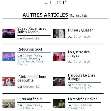
←
1
…
10
11
AUTRES ARTICLES
51 résultats
Speed Racer, avec
Pulsar / Quasar
Julien Abadie
par
Corentin Lê
par
Corentin Lê
Retour sur Soul
La guerre des
images
par
Josué Morel
,
Damien Bonelli
,
Corentin Lê
,
Sylvain
par
Corentin Lê
Blandy
Parcours Le Livre
L’Université à bout
d’image
de souffle
par
Corentin Lê
,
par
Corentin Lê
Thomas Lequeu
Futur antérieur
La rentrée Critikat
par
Josué Morel
,
par
Josué Morel
,
Corentin Lê
Corentin Lê