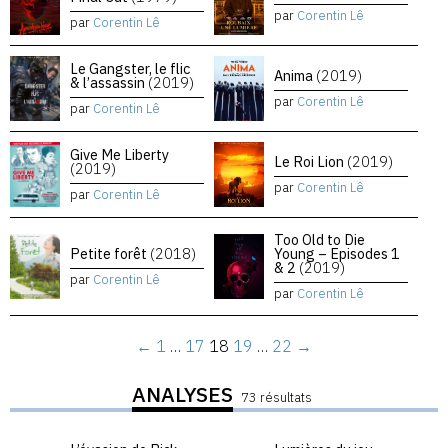
par
Corentin Lê
par
Corentin Lê
Le Gangster, le flic
Anima
(2019)
& l’assassin
(2019)
par
Corentin Lê
par
Corentin Lê
Give Me Liberty
Le Roi Lion
(2019)
(2019)
par
Corentin Lê
par
Corentin Lê
Too Old to Die
Petite forêt
(2018)
Young – Episodes 1
& 2
(2019)
par
Corentin Lê
par
Corentin Lê
←
1
…
17
18
19
…
22
→
ANALYSES
73 résultats