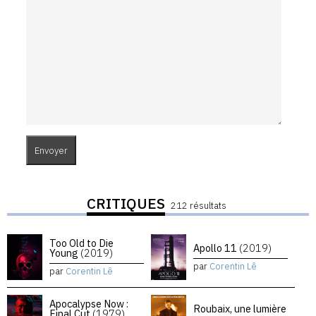
CRITIQUES
212 résultats
Too Old to Die
Apollo 11
(2019)
Young
(2019)
par
Corentin Lê
par
Corentin Lê
Apocalypse Now :
Roubaix, une lumière
Final Cut
(1979)