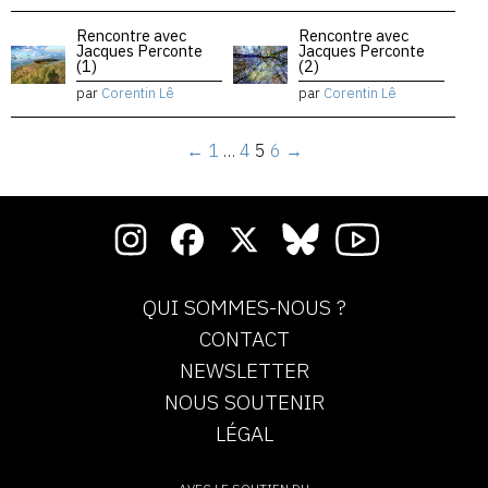
Rencontre avec
Rencontre avec
Jacques Perconte
Jacques Perconte
(1)
(2)
par
Corentin Lê
par
Corentin Lê
←
1
…
4
5
6
→
QUI SOMMES-NOUS ?
CONTACT
NEWSLETTER
NOUS SOUTENIR
LÉGAL