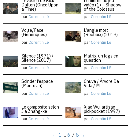
L’évasion de Rick
Lumières du jeu
Dalton (Once Upon
vidéo (1) – Shadow
a Time)
of the Colossus
par
Corentin Lê
par
Corentin Lê
Volte/Face
L’angle mort
(Génériques)
(Roubaix)
(2019)
par
Corentin Lê
par
Corentin Lê
Silence (1971) /
Matrix, un legs en
Silence (2017)
question
par
Corentin Lê
par
Corentin Lê
Scinder l’espace
Chuva / Árvore Da
(Monrovia)
Vida / M
par
Corentin Lê
par
Corentin Lê
Le composite selon
Xiao Wu, artisan
Jia Zhang-ke
pickpocket
(1997)
par
Corentin Lê
par
Corentin Lê
←
1
…
6
7
8
→