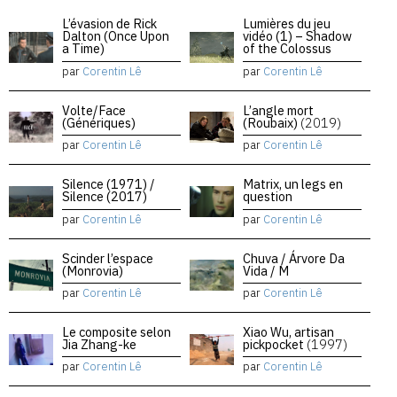
L’évasion de Rick
Lumières du jeu
Dalton (Once Upon
vidéo (1) – Shadow
a Time)
of the Colossus
par
Corentin Lê
par
Corentin Lê
Volte/Face
L’angle mort
(Génériques)
(Roubaix)
(2019)
par
Corentin Lê
par
Corentin Lê
Silence (1971) /
Matrix, un legs en
Silence (2017)
question
par
Corentin Lê
par
Corentin Lê
Scinder l’espace
Chuva / Árvore Da
(Monrovia)
Vida / M
par
Corentin Lê
par
Corentin Lê
Le composite selon
Xiao Wu, artisan
Jia Zhang-ke
pickpocket
(1997)
par
Corentin Lê
par
Corentin Lê