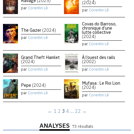
Ravage
(2025)
(2024)
par
Corentin Lê
par
Corentin Lê
Covas do Barroso,
chronique d’une
The Gazer
(2024)
lutte collective
(2024)
par
Corentin Lê
par
Corentin Lê
Grand Theft Hamlet
À l’ouest des rails
(2024)
(2002)
par
Corentin Lê
par
Corentin Lê
Mufasa : Le Roi Lion
Pepe
(2024)
(2024)
par
Corentin Lê
par
Corentin Lê
←
1
2
3
4
…
22
→
ANALYSES
73 résultats