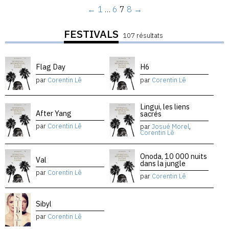
←
1
…
6
7
8
→
FESTIVALS
107 résultats
Flag Day
H6
par
Corentin Lê
par
Corentin Lê
Lingui, les liens
After Yang
sacrés
par
Corentin Lê
par
Josué Morel
,
Corentin Lê
Onoda, 10 000 nuits
Val
dans la jungle
par
Corentin Lê
par
Corentin Lê
Sibyl
par
Corentin Lê