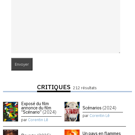
CRITIQUES
212 résultats
Exposé du film
annonce du film
Scénarios
(2024)
“Scénario”
(2024)
par
Corentin Lê
par
Corentin Lê
Un pays en flammes