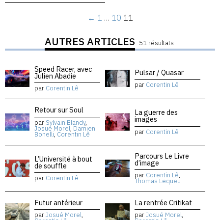
←
1
…
10
11
AUTRES ARTICLES
51 résultats
Speed Racer, avec
Pulsar / Quasar
Julien Abadie
par
Corentin Lê
par
Corentin Lê
Retour sur Soul
La guerre des
images
par
Sylvain Blandy
,
Josué Morel
,
Damien
par
Corentin Lê
Bonelli
,
Corentin Lê
Parcours Le Livre
L’Université à bout
d’image
de souffle
par
Corentin Lê
,
par
Corentin Lê
Thomas Lequeu
Futur antérieur
La rentrée Critikat
par
Josué Morel
,
par
Josué Morel
,