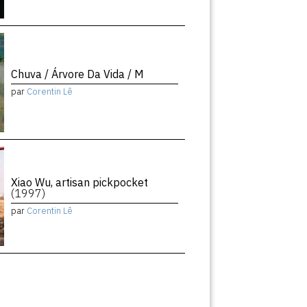
Chuva / Árvore Da Vida / M
par
Corentin Lê
Xiao Wu, artisan pickpocket
(1997)
par
Corentin Lê