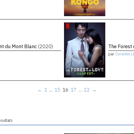
ent du Mont Blanc
(2020)
The Forest 
par
Corentin L
←
1
…
15
16
17
…
22
→
ésultats