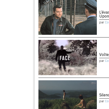
L’éva
Upon
par
Co
Volte
par
Co
Silen
par
Co