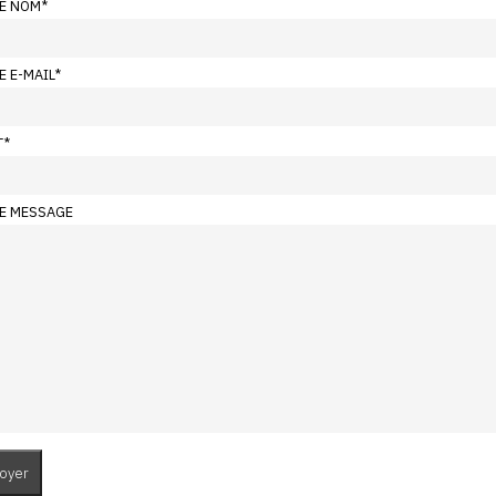
E NOM
*
E E-MAIL
*
T
*
E MESSAGE