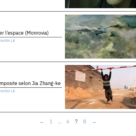
er l’espace (Monrovia)
rentin Lê
mposite selon Jia Zhang-ke
rentin Lê
←
1
…
6
7
8
→