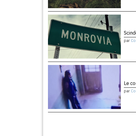
Scind
par
Co
Le co
par
Co