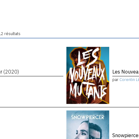
2 résultats
ir
(2020)
Les Nouvea
par
Corentin L
Snowpierce