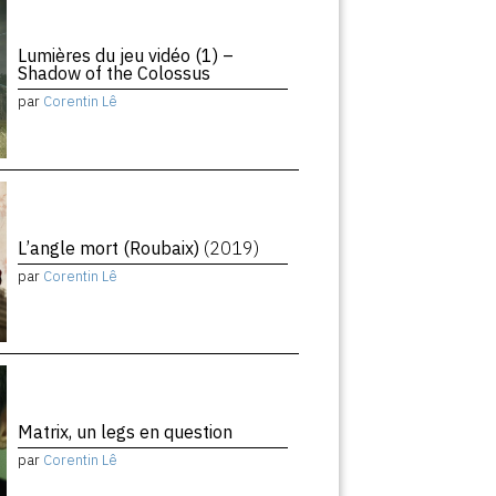
Lumières du jeu vidéo (1) –
Shadow of the Colossus
par
Corentin Lê
L’angle mort (Roubaix)
(2019)
par
Corentin Lê
Matrix, un legs en question
par
Corentin Lê