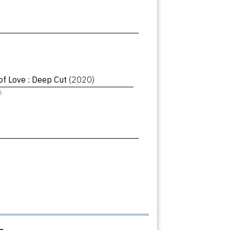
of Love : Deep Cut
(2020)
ê