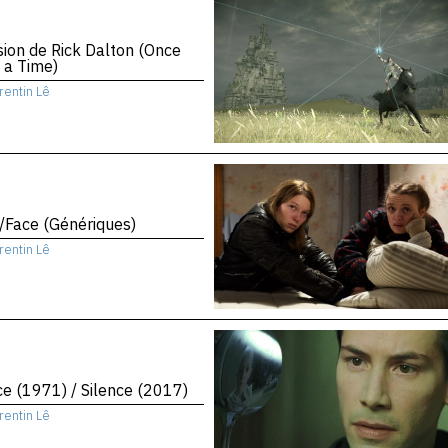
sion de Rick Dalton (Once
 a Time)
rentin Lê
/Face (Génériques)
rentin Lê
ce (1971) / Silence (2017)
rentin Lê