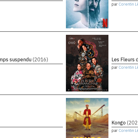
par
Corentin L
temps suspendu
(2016)
Les Fleurs 
par
Corentin L
Kongo
(202
par
Corentin L