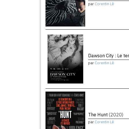
par
Corentin Lê
Dawson City : Le 
par
Corentin Lê
The Hunt
(2020)
par
Corentin Lê