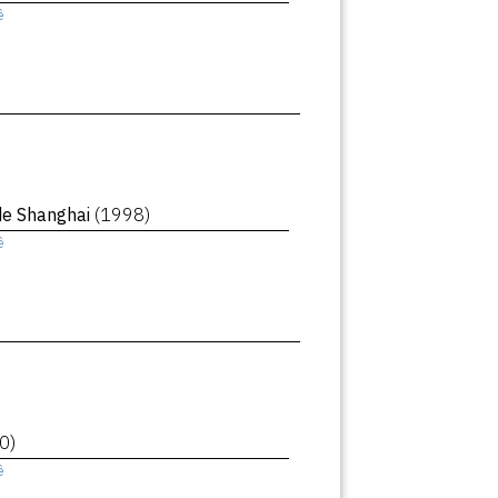
ê
de Shanghai
(1998)
ê
0)
ê