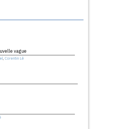
uvelle vague
el
,
Corentin Lê
ê