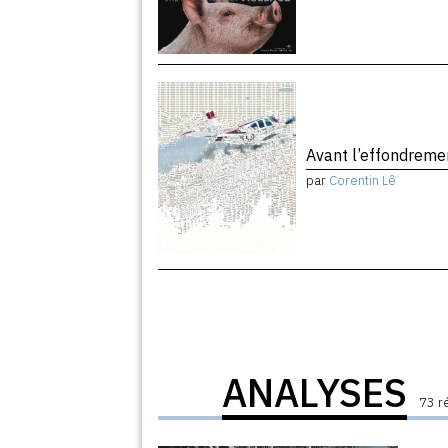
Avant l’effondrem
par
Corentin Lê
ANALYSES
73 r