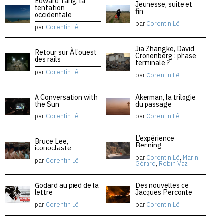
Edward Yang, la
Jeunesse, suite et
tentation
fin
occidentale
par
Corentin Lê
par
Corentin Lê
Jia Zhangke, David
Retour sur À l’ouest
Cronenberg : phase
des rails
terminale ?
par
Corentin Lê
par
Corentin Lê
A Conversation with
Akerman, la trilogie
the Sun
du passage
par
Corentin Lê
par
Corentin Lê
L’expérience
Bruce Lee,
Benning
iconoclaste
par
Corentin Lê
,
Marin
par
Corentin Lê
Gérard
,
Robin Vaz
Godard au pied de la
Des nouvelles de
lettre
Jacques Perconte
par
Corentin Lê
par
Corentin Lê