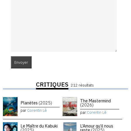
CRITIQUES
212 résultats
The Mastermind
Planètes
(2025)
(2026)
par
Corentin Lê
par
Corentin Lê
Le Maître du Kabuki
L’Amour qu’il nous
(2025)
reste
(2025)