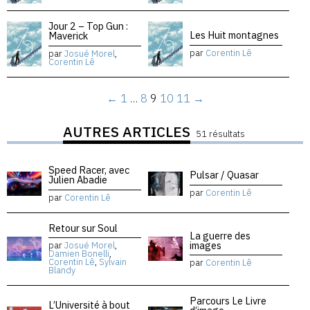
Jour 2 – Top Gun :
Les Huit montagnes
Maverick
par
Corentin Lê
par
Josué Morel
,
Corentin Lê
←
1
…
8
9
10
11
→
AUTRES ARTICLES
51 résultats
Speed Racer, avec
Pulsar / Quasar
Julien Abadie
par
Corentin Lê
par
Corentin Lê
Retour sur Soul
La guerre des
images
par
Josué Morel
,
Damien Bonelli
,
Corentin Lê
,
Sylvain
par
Corentin Lê
Blandy
Parcours Le Livre
L’Université à bout