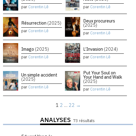
par
Corentin Lê
par
Corentin Lê
Deux procureurs
Résurrection
(2025)
(2025)
par
Corentin Lê
par
Corentin Lê
Imago
(2025)
L’Invasion
(2024)
par
Corentin Lê
par
Corentin Lê
Put Your Soul on
Un simple accident
Your Hand and Walk
(2025)
(2025)
par
Corentin Lê
par
Corentin Lê
1
2
…
22
→
ANALYSES
73 résultats