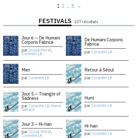
1
2
…
8
→
FESTIVALS
107 résultats
Jour 6 — De Humani
De Humani Corporis
Corporis Fabrica
Fabrica
par
Josué Morel
,
par
Corentin Lê
Corentin Lê
Men
Retour à Séoul
par
Corentin Lê
par
Corentin Lê
Jour 5 — Triangle of
Hunt
Sadness
par
Corentin Lê
par
Corentin Lê
,
Marin
Gérard
Jour 3 – Hi-han
Hi-han
par
Josué Morel
,
par
Corentin Lê
Corentin Lê