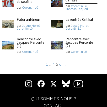
d’image
de souffle
par
Corentin Lê
,
par
Corentin Lê
Thomas Lequeu
Futur antérieur
La rentrée Critikat
par
Josué Morel
,
par
Josué Morel
,
Corentin Lê
Corentin Lê
Rencontre avec
Rencontre avec
Jacques Perconte
Jacques Perconte
(1)
(2)
par
Corentin Lê
par
Corentin Lê
←
1
…
4
5
6
→
QUI SOMMES-NOUS ?
CONTACT