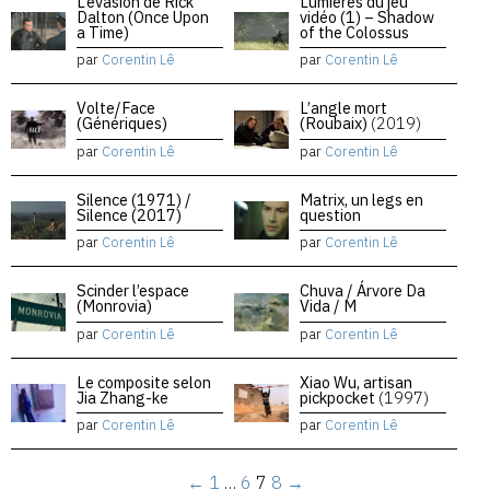
L’évasion de Rick
Lumières du jeu
Dalton (Once Upon
vidéo (1) – Shadow
a Time)
of the Colossus
par
Corentin Lê
par
Corentin Lê
Volte/Face
L’angle mort
(Génériques)
(Roubaix)
(2019)
par
Corentin Lê
par
Corentin Lê
Silence (1971) /
Matrix, un legs en
Silence (2017)
question
par
Corentin Lê
par
Corentin Lê
Scinder l’espace
Chuva / Árvore Da
(Monrovia)
Vida / M
par
Corentin Lê
par
Corentin Lê
Le composite selon
Xiao Wu, artisan
Jia Zhang-ke
pickpocket
(1997)
par
Corentin Lê
par
Corentin Lê
←
1
…
6
7
8
→