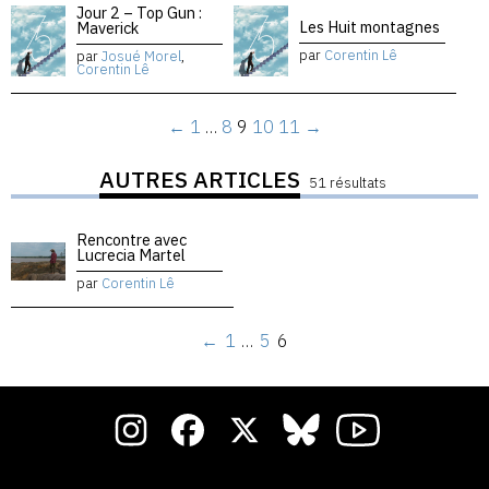
Jour 2 – Top Gun :
Les Huit montagnes
Maverick
par
Corentin Lê
par
Josué Morel
,
Corentin Lê
←
1
…
8
9
10
11
→
AUTRES ARTICLES
51 résultats
Rencontre avec
Lucrecia Martel
par
Corentin Lê
←
1
…
5
6