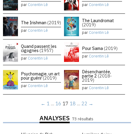
par
Corentin Lê
par
Corentin Lê
The Laundromat
The Irishman
(2019)
(2019)
par
Corentin Lê
par
Corentin Lê
Quand passent les
Pour Sama
(2019)
cigognes
(1957)
par
Corentin Lê
par
Corentin Lê
Désenchantée,
Psychomagie, un art
partie 2
(2018-
pour guérir
(2019)
2019)
par
Corentin Lê
par
Corentin Lê
←
1
…
16
17
18
…
22
→
ANALYSES
73 résultats