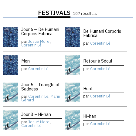
FESTIVALS
107 résultats
Jour 6 — De Humani
De Humani Corporis
Corporis Fabrica
Fabrica
par
Josué Morel
,
par
Corentin Lê
Corentin Lê
Men
Retour à Séoul
par
Corentin Lê
par
Corentin Lê
Jour 5 — Triangle of
Hunt
Sadness
par
Corentin Lê
par
Corentin Lê
,
Marin
Gérard
Jour 3 – Hi-han
Hi-han
par
Josué Morel
,
par
Corentin Lê
Corentin Lê