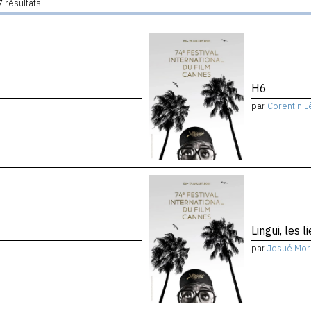
 résultats
H6
par
Corentin L
Lingui, les 
par
Josué Mor