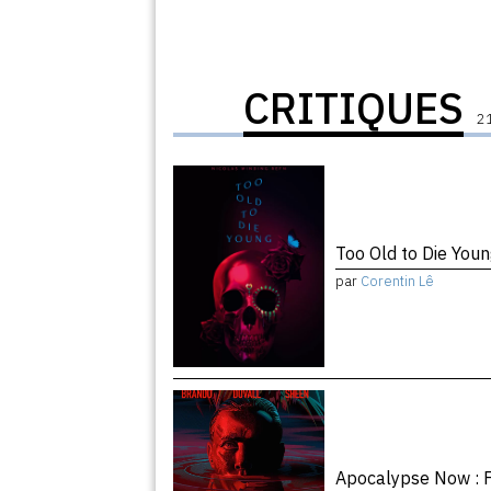
CRITIQUES
21
Too Old to Die You
par
Corentin Lê
Apocalypse Now : F