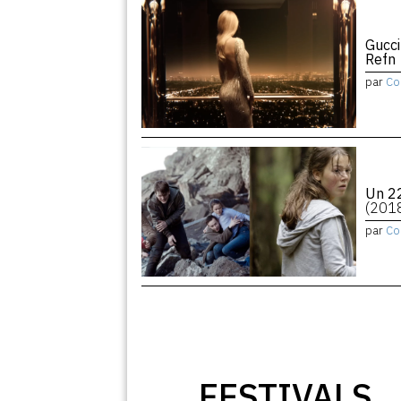
Gucci
Refn
par
Co
Un 22
(201
par
Co
FESTIVALS