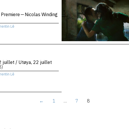
 Premiere — Nicolas Winding
rentin Lê
 juillet / Utøya, 22 juillet
8)
rentin Lê
←
1
…
7
8