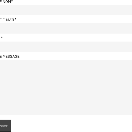
E NOM
*
E E-MAIL
*
T
*
E MESSAGE