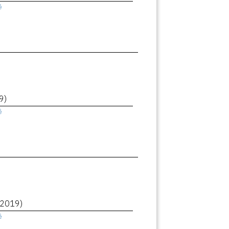
ê
9)
ê
(2019)
ê