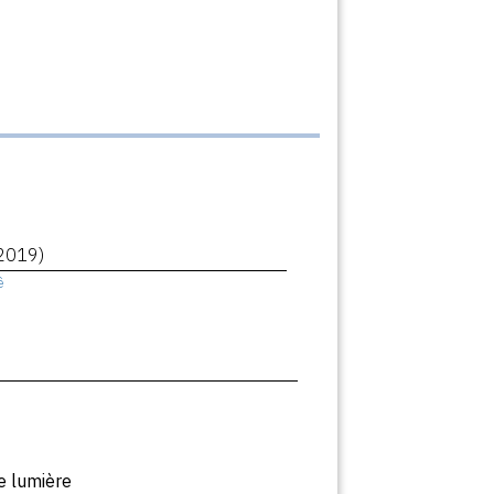
2019)
ê
e lumière