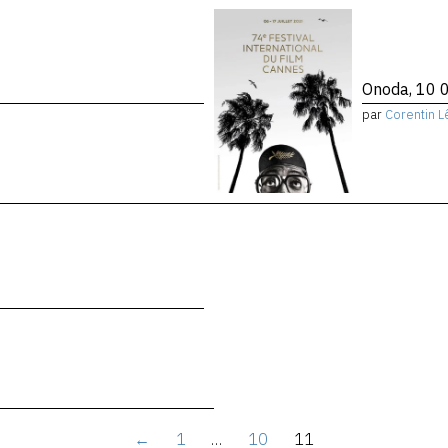
Onoda, 10 0
par
Corentin L
←
1
…
10
11