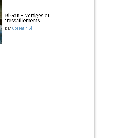
Bi Gan – Vertiges et
tressaillements
par
Corentin Lê