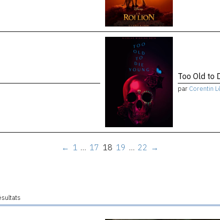
Too Old to 
par
Corentin L
←
1
…
17
18
19
…
22
→
ésultats