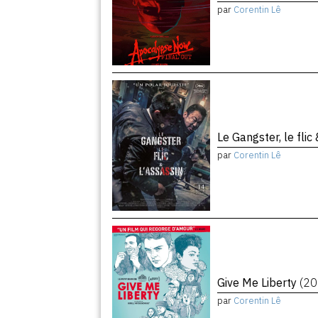
par
Corentin Lê
Le Gangster, le flic
par
Corentin Lê
Give Me Liberty
(20
par
Corentin Lê