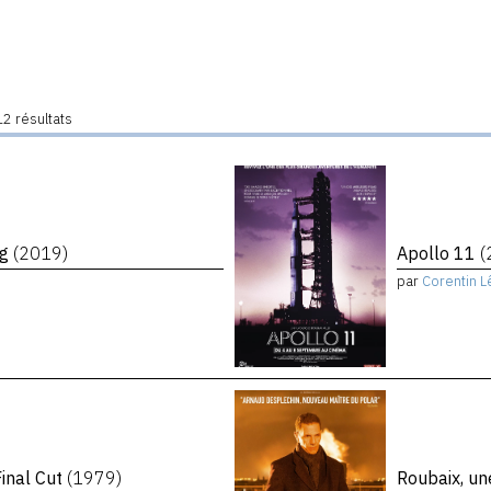
2 résultats
ng
(2019)
Apollo 11
(
par
Corentin L
inal Cut
(1979)
Roubaix, un