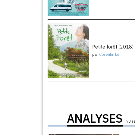
Petite forêt
(2018)
par
Corentin Lê
ANALYSES
73 r