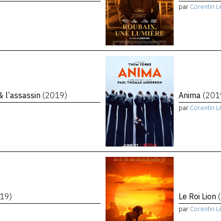
par
Corentin L
 & l’assassin
(2019)
Anima
(201
par
Corentin L
19)
Le Roi Lion
par
Corentin L