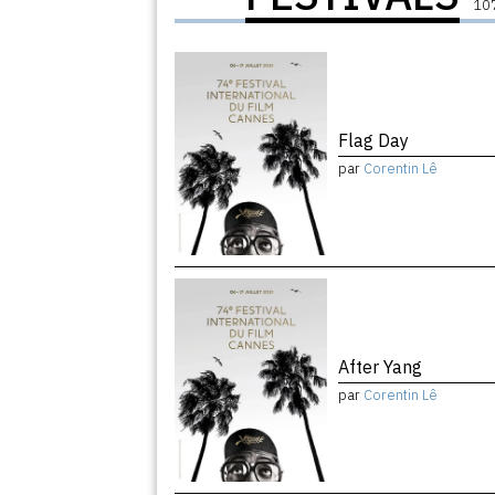
107
Flag Day
par
Corentin Lê
After Yang
par
Corentin Lê