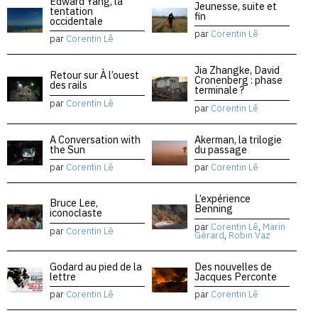
Edward Yang, la
Jeunesse, suite et
tentation
fin
occidentale
par
Corentin Lê
par
Corentin Lê
Jia Zhangke, David
Retour sur À l’ouest
Cronenberg : phase
des rails
terminale ?
par
Corentin Lê
par
Corentin Lê
A Conversation with
Akerman, la trilogie
the Sun
du passage
par
Corentin Lê
par
Corentin Lê
L’expérience
Bruce Lee,
Benning
iconoclaste
par
Corentin Lê
,
Marin
par
Corentin Lê
Gérard
,
Robin Vaz
Godard au pied de la
Des nouvelles de
lettre
Jacques Perconte
par
Corentin Lê
par
Corentin Lê