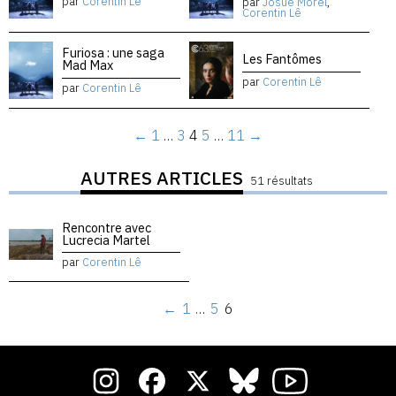
par
Corentin Lê
par
Josué Morel
,
Corentin Lê
Furiosa : une saga
Les Fantômes
Mad Max
par
Corentin Lê
par
Corentin Lê
←
1
…
3
4
5
…
11
→
AUTRES ARTICLES
51 résultats
Rencontre avec
Lucrecia Martel
par
Corentin Lê
←
1
…
5
6