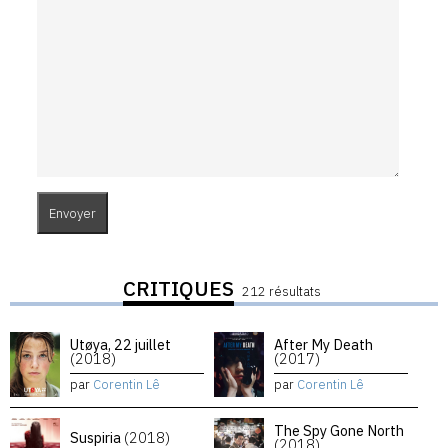
CRITIQUES
212 résultats
Utøya, 22 juillet
After My Death
(2018)
(2017)
par
Corentin Lê
par
Corentin Lê
The Spy Gone North
Suspiria
(2018)
(2018)