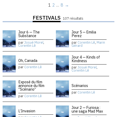
1
2
…
8
→
FESTIVALS
107 résultats
Jour 6 — The
Jour 5 — Emilia
Substance
Perez
par
Josué Morel
,
par
Corentin Lê
,
Marin
Corentin Lê
Gérard
Jour 4 — Kinds of
Oh, Canada
Kindness
par
Corentin Lê
par
Josué Morel
,
Corentin Lê
Exposé du film
annonce du film
Scénarios
“Scénario”
par
Corentin Lê
par
Corentin Lê
Jour 2 — Furiosa :
L’Invasion
une saga Mad Max