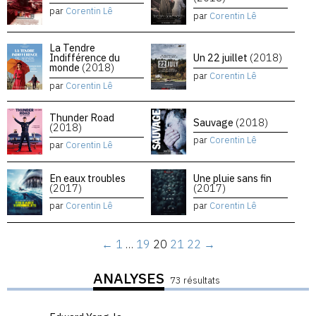
par
Corentin Lê
par
Corentin Lê
La Tendre
Indifférence du
Un 22 juillet
(2018)
monde
(2018)
par
Corentin Lê
par
Corentin Lê
Thunder Road
Sauvage
(2018)
(2018)
par
Corentin Lê
par
Corentin Lê
En eaux troubles
Une pluie sans fin
(2017)
(2017)
par
Corentin Lê
par
Corentin Lê
←
1
…
19
20
21
22
→
ANALYSES
73 résultats