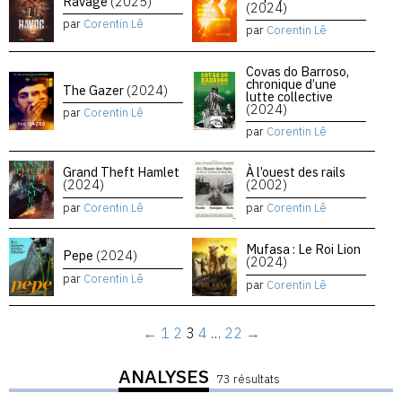
Ravage
(2025)
(2024)
par
Corentin Lê
par
Corentin Lê
Covas do Barroso,
chronique d’une
The Gazer
(2024)
lutte collective
(2024)
par
Corentin Lê
par
Corentin Lê
Grand Theft Hamlet
À l’ouest des rails
(2024)
(2002)
par
Corentin Lê
par
Corentin Lê
Mufasa : Le Roi Lion
Pepe
(2024)
(2024)
par
Corentin Lê
par
Corentin Lê
←
1
2
3
4
…
22
→
ANALYSES
73 résultats