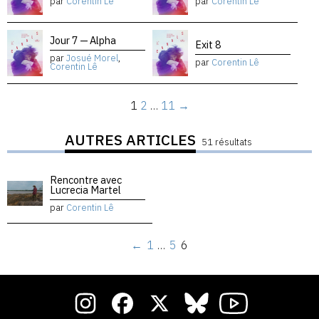
par
Corentin Lê
par
Corentin Lê
Jour 7 — Alpha
Exit 8
par
Josué Morel
,
par
Corentin Lê
Corentin Lê
1
2
…
11
→
AUTRES ARTICLES
51 résultats
Rencontre avec
Lucrecia Martel
par
Corentin Lê
←
1
…
5
6