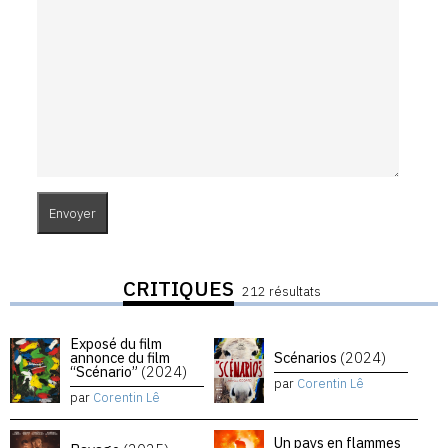
CRITIQUES
212 résultats
Exposé du film
annonce du film
Scénarios
(2024)
“Scénario”
(2024)
par
Corentin Lê
par
Corentin Lê
Un pays en flammes