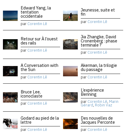
Edward Yang, la
Jeunesse, suite et
tentation
fin
occidentale
par
Corentin Lê
par
Corentin Lê
Jia Zhangke, David
Retour sur À l’ouest
Cronenberg : phase
des rails
terminale ?
par
Corentin Lê
par
Corentin Lê
A Conversation with
Akerman, la trilogie
the Sun
du passage
par
Corentin Lê
par
Corentin Lê
L’expérience
Bruce Lee,
Benning
iconoclaste
par
Corentin Lê
,
Marin
par
Corentin Lê
Gérard
,
Robin Vaz
Godard au pied de la
Des nouvelles de
lettre
Jacques Perconte
par
Corentin Lê
par
Corentin Lê