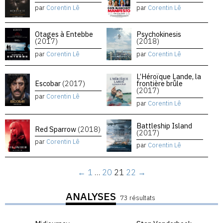
par
Corentin Lê
par
Corentin Lê
Otages à Entebbe
Psychokinesis
(2017)
(2018)
par
Corentin Lê
par
Corentin Lê
L’Héroïque Lande, la
Escobar
(2017)
frontière brûle
(2017)
par
Corentin Lê
par
Corentin Lê
Battleship Island
Red Sparrow
(2018)
(2017)
par
Corentin Lê
par
Corentin Lê
←
1
…
20
21
22
→
ANALYSES
73 résultats