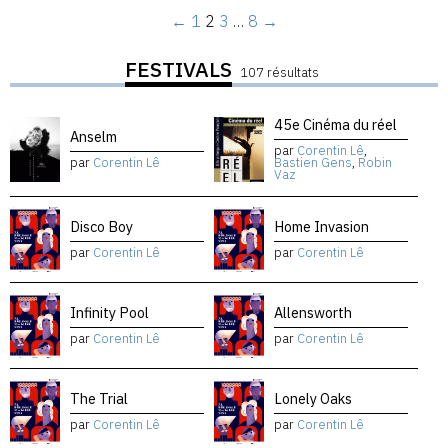
←
1
2
3
…
8
→
FESTIVALS
107 résultats
45e Cinéma du réel
Anselm
par
Corentin Lê
,
par
Corentin Lê
Bastien Gens
,
Robin
Vaz
Disco Boy
Home Invasion
par
Corentin Lê
par
Corentin Lê
Infinity Pool
Allensworth
par
Corentin Lê
par
Corentin Lê
The Trial
Lonely Oaks
par
Corentin Lê
par
Corentin Lê