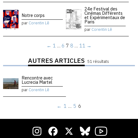
24e Festival des
Cinémas Différents
Notre corps
et Expérimentaux de
Paris
par
Corentin Lê
par
Corentin Lê
←
1
…
6
7
8
…
11
→
AUTRES ARTICLES
51 résultats
Rencontre avec
Lucrecia Martel
par
Corentin Lê
←
1
…
5
6