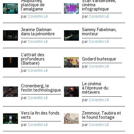
Midjourney,
Stan Vanderbeek,
plastique de
cinéma
l’amalgame
infographique
par
Corentin Lê
par
Corentin Lê
Jeanne Dielman
Sammy Fabelman,
dans la pénombre
monteur
par
Corentin Lê
par
Corentin Lê
L’attrait des
profondeurs
Godard burlesque
(Barbare)
par
Corentin Lê
par
Corentin Lê
Le cinéma
Cronenberg, le
à l’épreuve du
festin technologique
métavers
par
Corentin Lê
par
Corentin Lê
Vers la fin des fonds
Zemmour, Taubira et
verts
le found footage
par
Corentin Lê
par
Corentin Lê