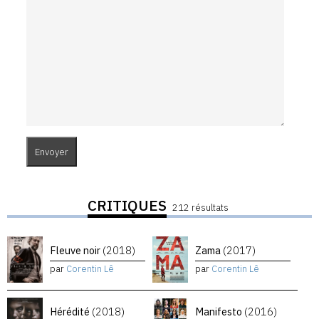
CRITIQUES
212 résultats
Fleuve noir
(2018)
Zama
(2017)
par
Corentin Lê
par
Corentin Lê
Hérédité
(2018)
Manifesto
(2016)