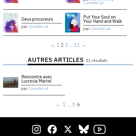
Corentin Lê
Put Your Soul on
Deux procureurs
Your Hand and Walk
par
Corentin Lê
par
Corentin Lê
←
1
2
3
…
11
→
AUTRES ARTICLES
51 résultats
Rencontre avec
Lucrecia Martel
par
Corentin Lê
←
1
…
5
6