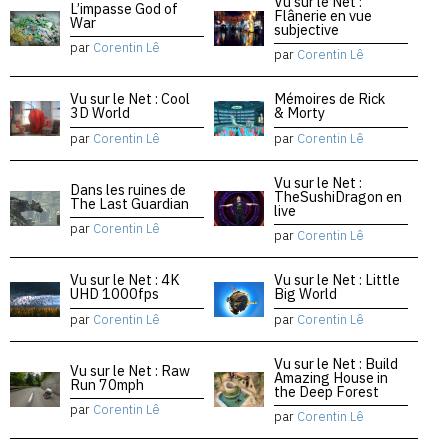
Vu sur le Net :
L’impasse God of
Flânerie en vue
War
subjective
par
Corentin Lê
par
Corentin Lê
Vu sur le Net : Cool
Mémoires de Rick
3D World
& Morty
par
Corentin Lê
par
Corentin Lê
Vu sur le Net :
Dans les ruines de
TheSushiDragon en
The Last Guardian
live
par
Corentin Lê
par
Corentin Lê
Vu sur le Net : 4K
Vu sur le Net : Little
UHD 1000fps
Big World
par
Corentin Lê
par
Corentin Lê
Vu sur le Net : Build
Vu sur le Net : Raw
Amazing House in
Run 70mph
the Deep Forest
par
Corentin Lê
par
Corentin Lê