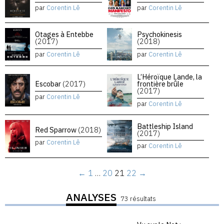
par
Corentin Lê
par
Corentin Lê
Otages à Entebbe
Psychokinesis
(2017)
(2018)
par
Corentin Lê
par
Corentin Lê
L’Héroïque Lande, la
Escobar
(2017)
frontière brûle
(2017)
par
Corentin Lê
par
Corentin Lê
Battleship Island
Red Sparrow
(2018)
(2017)
par
Corentin Lê
par
Corentin Lê
←
1
…
20
21
22
→
ANALYSES
73 résultats