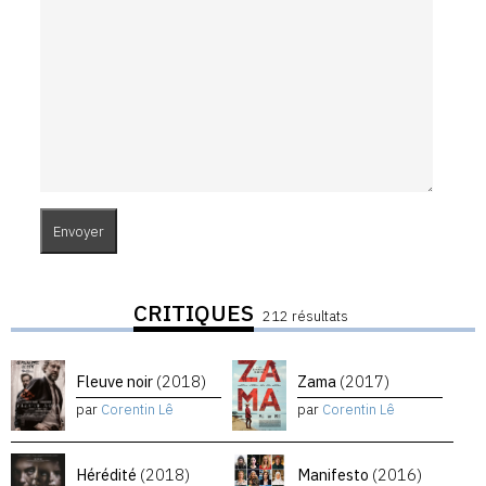
CRITIQUES
212 résultats
Fleuve noir
(2018)
Zama
(2017)
par
Corentin Lê
par
Corentin Lê
Hérédité
(2018)
Manifesto
(2016)