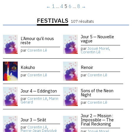
←
1
…
4
5
6
…
8
→
FESTIVALS
107 résultats
Jour 5 — Nouvelle
L’Amour qu’il nous
vague
reste
par
Josué Morel
,
par
Corentin Lê
Corentin Lê
Kokuho
Renoir
par
Corentin Lê
par
Corentin Lê
Sons of the Neon
Jour 4 — Eddington
Night
par
Corentin Lê
,
Marin
Gérard
par
Corentin Lê
Jour 2 — Mission :
Jour 3 — Sirāt
Impossible — The
Final Reckoning
par
Corentin Lê
,
Pierre-Jean Delvolvé
par
Josué Morel
,