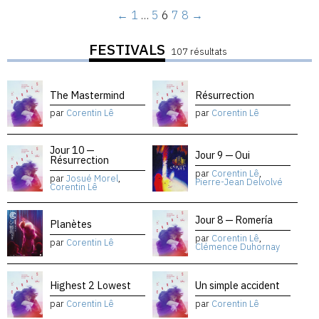
←
1
…
5
6
7
8
→
FESTIVALS
107 résultats
The Mastermind
Résurrection
par
Corentin Lê
par
Corentin Lê
Jour 10 —
Jour 9 — Oui
Résurrection
par
Corentin Lê
,
par
Josué Morel
,
Pierre-Jean Delvolvé
Corentin Lê
Jour 8 — Romería
Planètes
par
Corentin Lê
,
par
Corentin Lê
Clémence Duhornay
Highest 2 Lowest
Un simple accident
par
Corentin Lê
par
Corentin Lê