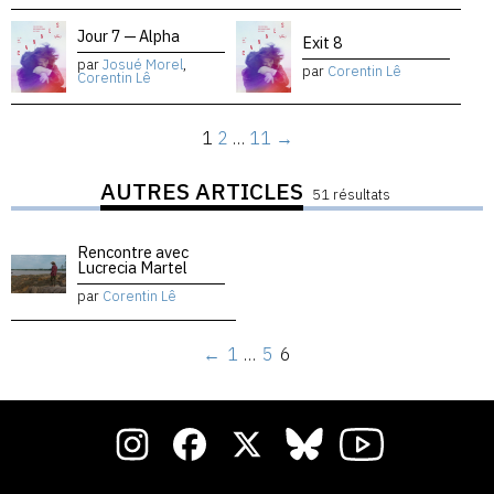
Jour 7 — Alpha
Exit 8
par
Josué Morel
,
par
Corentin Lê
Corentin Lê
1
2
…
11
→
AUTRES ARTICLES
51 résultats
Rencontre avec
Lucrecia Martel
par
Corentin Lê
←
1
…
5
6