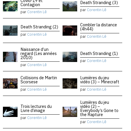
Covid-19 et
Death Stranding (3)
Contagion
par
Corentin Lê
par
Corentin Lê
Combler la distance
Death Stranding (2)
(4h44)
par
Corentin Lê
par
Corentin Lê
Naissance d’un
regard (Les années
Death Stranding (1)
2010)
par
Corentin Lê
par
Corentin Lê
Collisions de Martin
Lumières du jeu
Scorsese
vidéo (3) – Minecraft
par
Corentin Lê
par
Corentin Lê
Lumières du jeu
Trois lectures du
vidéo (2) –
Livre d’image
Everybody’s Gone to
the Rapture
par
Corentin Lê
par
Corentin Lê