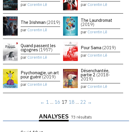
par
Corentin Lê
par
Corentin Lê
The Laundromat
The Irishman
(2019)
(2019)
par
Corentin Lê
par
Corentin Lê
Quand passent les
Pour Sama
(2019)
cigognes
(1957)
par
Corentin Lê
par
Corentin Lê
Désenchantée,
Psychomagie, un art
partie 2
(2018-
pour guérir
(2019)
2019)
par
Corentin Lê
par
Corentin Lê
←
1
…
16
17
18
…
22
→
ANALYSES
73 résultats