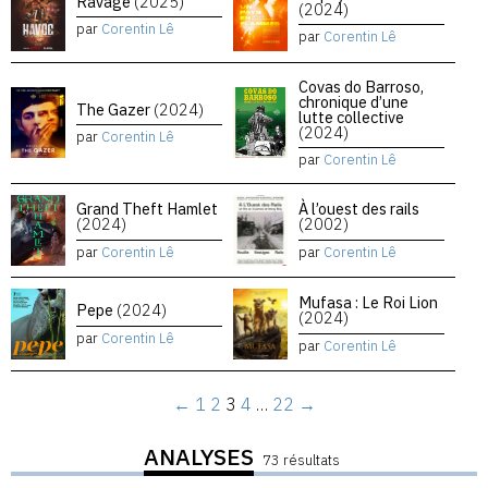
Ravage
(2025)
(2024)
par
Corentin Lê
par
Corentin Lê
Covas do Barroso,
chronique d’une
The Gazer
(2024)
lutte collective
(2024)
par
Corentin Lê
par
Corentin Lê
Grand Theft Hamlet
À l’ouest des rails
(2024)
(2002)
par
Corentin Lê
par
Corentin Lê
Mufasa : Le Roi Lion
Pepe
(2024)
(2024)
par
Corentin Lê
par
Corentin Lê
←
1
2
3
4
…
22
→
ANALYSES
73 résultats