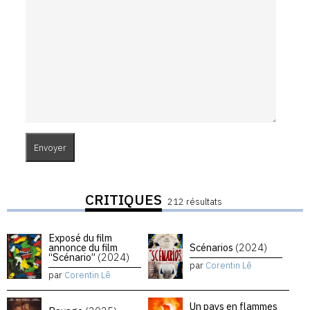
CRITIQUES
212 résultats
Exposé du film
annonce du film
Scénarios
(2024)
“Scénario”
(2024)
par
Corentin Lê
par
Corentin Lê
Un pays en flammes