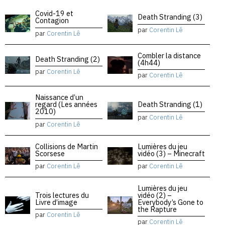
Covid-19 et
Death Stranding (3)
Contagion
par
Corentin Lê
par
Corentin Lê
Combler la distance
Death Stranding (2)
(4h44)
par
Corentin Lê
par
Corentin Lê
Naissance d’un
regard (Les années
Death Stranding (1)
2010)
par
Corentin Lê
par
Corentin Lê
Collisions de Martin
Lumières du jeu
Scorsese
vidéo (3) – Minecraft
par
Corentin Lê
par
Corentin Lê
Lumières du jeu
Trois lectures du
vidéo (2) –
Livre d’image
Everybody’s Gone to
the Rapture
par
Corentin Lê
par
Corentin Lê