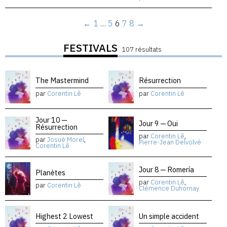
←
1
…
5
6
7
8
→
FESTIVALS
107 résultats
The Mastermind
Résurrection
par
Corentin Lê
par
Corentin Lê
Jour 10 —
Jour 9 — Oui
Résurrection
par
Corentin Lê
,
par
Josué Morel
,
Pierre-Jean Delvolvé
Corentin Lê
Jour 8 — Romería
Planètes
par
Corentin Lê
,
par
Corentin Lê
Clémence Duhornay
Highest 2 Lowest
Un simple accident