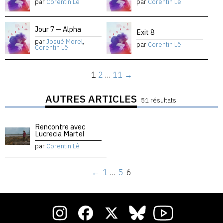
par
Corentin Lê
par
Corentin Lê
Jour 7 — Alpha
Exit 8
par
Josué Morel
,
par
Corentin Lê
Corentin Lê
1
2
…
11
→
AUTRES ARTICLES
51 résultats
Rencontre avec
Lucrecia Martel
par
Corentin Lê
←
1
…
5
6