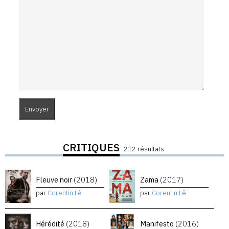
CRITIQUES
212 résultats
Fleuve noir
(2018)
Zama
(2017)
par
Corentin Lê
par
Corentin Lê
Hérédité
(2018)
Manifesto
(2016)