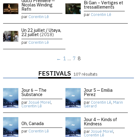
Gucci Premiere —
Bi Gan – Vertiges et
Nicolas Winding
tressaillements
Refn
par
Corentin Lê
par
Corentin Lê
Un 22 juillet / Utøya,
22 juillet
(2018)
par
Corentin Lê
←
1
…
7
8
FESTIVALS
107 résultats
Jour 6 — The
Jour 5 — Emilia
Substance
Perez
par
Josué Morel
,
par
Corentin Lê
,
Marin
Corentin Lê
Gérard
Jour 4 — Kinds of
Oh, Canada
Kindness
par
Corentin Lê
par
Josué Morel
,
Corentin Lê