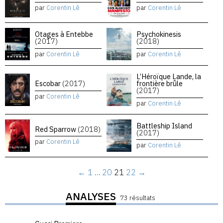
par
Corentin Lê
par
Corentin Lê
Otages à Entebbe
Psychokinesis
(2017)
(2018)
par
Corentin Lê
par
Corentin Lê
L’Héroïque Lande, la
Escobar
(2017)
frontière brûle
(2017)
par
Corentin Lê
par
Corentin Lê
Battleship Island
Red Sparrow
(2018)
(2017)
par
Corentin Lê
par
Corentin Lê
←
1
…
20
21
22
→
ANALYSES
73 résultats