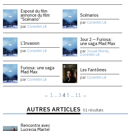
Exposé du film
annonce du film
Scénarios
“Scénario”
par
Corentin Lê
par
Corentin Lê
Jour 2 — Furiosa :
L’Invasion
une saga Mad Max
par
Corentin Lê
par
Josué Morel
,
Corentin Lê
Furiosa : une saga
Les Fantômes
Mad Max
par
Corentin Lê
par
Corentin Lê
←
1
…
3
4
5
…
11
→
AUTRES ARTICLES
51 résultats
Rencontre avec
Lucrecia Martel