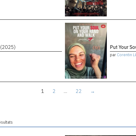
t
(2025)
Put Your S
par
Corentin L
1
2
…
22
→
ésultats