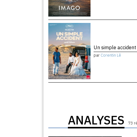
Un simple acciden
par
Corentin Lê
ANALYSES
73 r