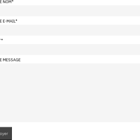
E NOM
*
E E-MAIL
*
T
*
E MESSAGE