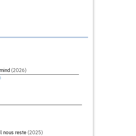
rmind
(2026)
ê
il nous reste
(2025)