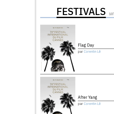
FESTIVALS
107
Flag Day
par
Corentin Lê
After Yang
par
Corentin Lê