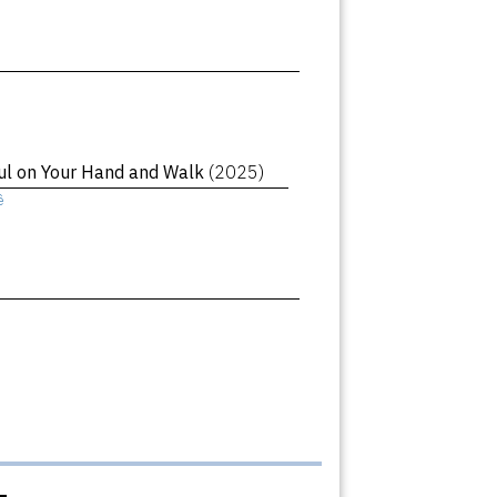
oul on Your Hand and Walk
(2025)
ê