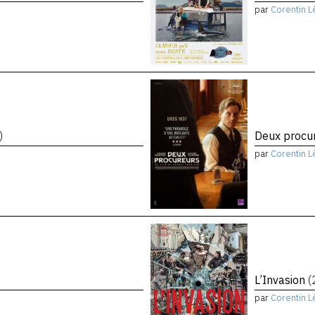
par
Corentin L
)
Deux procu
par
Corentin L
L’Invasion
(
par
Corentin L