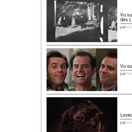
Vu su
des 
par
Co
Vu su
par
Co
Lovec
par
Co