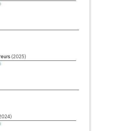
ê
reurs
(2025)
ê
2024)
ê