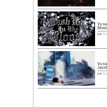
Vu su
Bloo
par
Co
Vu su
Jaco
par
Co