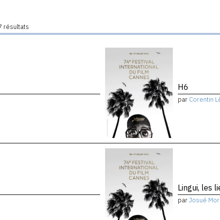
 résultats
H6
par
Corentin L
Lingui, les 
par
Josué Mor