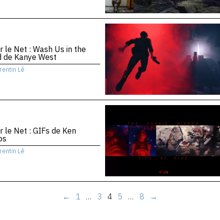
r le Net : Wash Us in the
d de Kanye West
rentin Lê
r le Net : GIFs de Ken
bs
rentin Lê
←
1
…
3
4
5
…
8
→