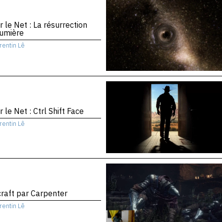
r le Net : La résurrection
Lumière
rentin Lê
r le Net : Ctrl Shift Face
rentin Lê
raft par Carpenter
rentin Lê