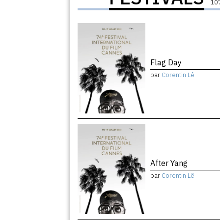
107
Flag Day
par
Corentin Lê
After Yang
par
Corentin Lê