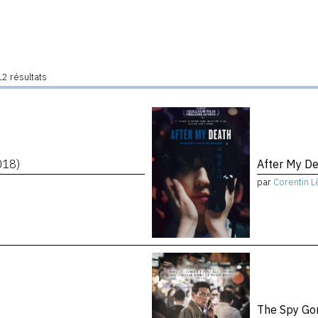
2 résultats
018)
After My D
par
Corentin L
The Spy Go