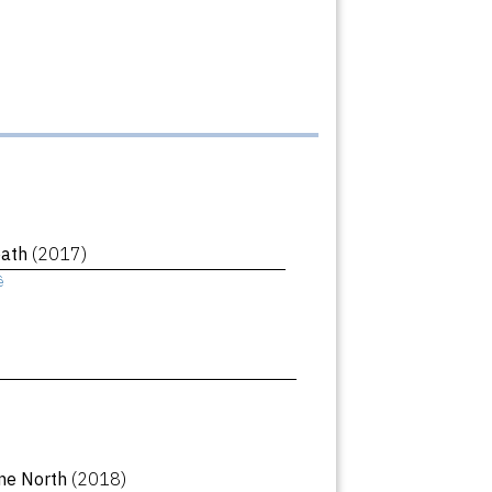
eath
(2017)
ê
ne North
(2018)