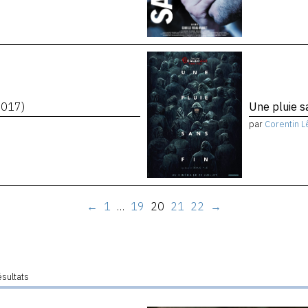
2017)
Une pluie s
par
Corentin L
←
1
…
19
20
21
22
→
ésultats