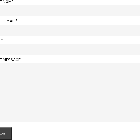
E NOM
*
E E-MAIL
*
T
*
E MESSAGE