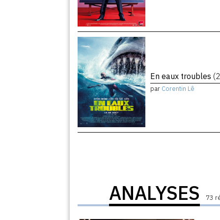
En eaux troubles
(
par
Corentin Lê
ANALYSES
73 r