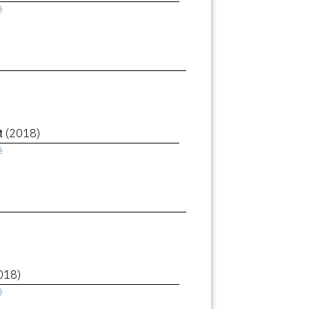
ê
et
(2018)
ê
018)
ê