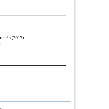
ans fin
(2017)
ê