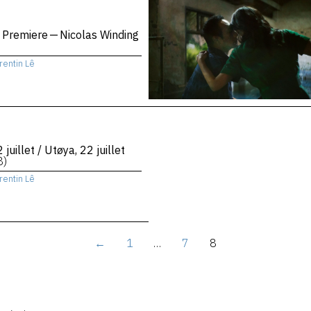
 Premiere — Nicolas Winding
rentin Lê
 juillet / Utøya, 22 juillet
8)
rentin Lê
←
1
…
7
8