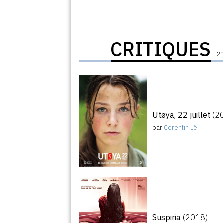
CRITIQUES
21
Utøya, 22 juillet
(2
par
Corentin Lê
Suspiria
(2018)