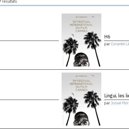
 résultats
H6
par
Corentin L
Lingui, les 
par
Josué Mor