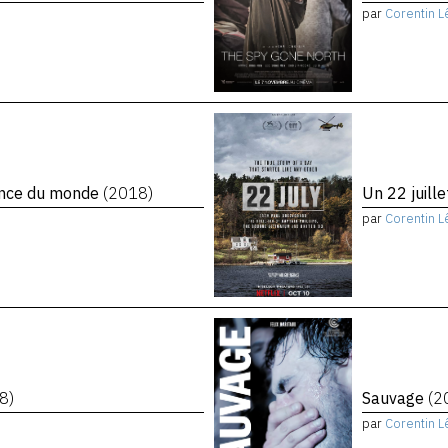
par
Corentin L
rence du monde
(2018)
Un 22 juill
par
Corentin L
8)
Sauvage
(2
par
Corentin L