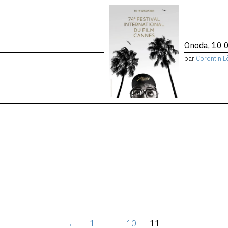
Onoda, 10 0
par
Corentin L
←
1
…
10
11