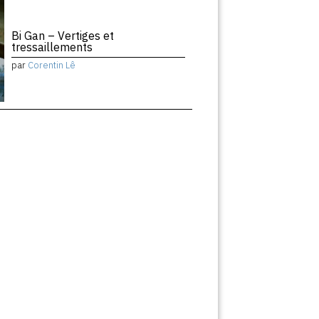
Bi Gan – Vertiges et
tressaillements
par
Corentin Lê