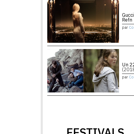
Gucci
Refn
par
Co
Un 22
(201
par
Co
FESTIVALS