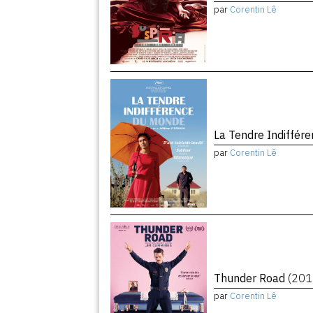
par
Corentin Lê
La Tendre Indiffé
par
Corentin Lê
Thunder Road
(201
par
Corentin Lê