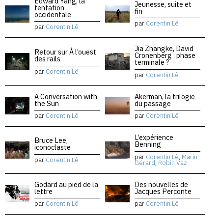
Edward Yang, la
Jeunesse, suite et
tentation
fin
occidentale
par
Corentin Lê
par
Corentin Lê
Jia Zhangke, David
Retour sur À l’ouest
Cronenberg : phase
des rails
terminale ?
par
Corentin Lê
par
Corentin Lê
A Conversation with
Akerman, la trilogie
the Sun
du passage
par
Corentin Lê
par
Corentin Lê
L’expérience
Bruce Lee,
Benning
iconoclaste
par
Corentin Lê
,
Marin
par
Corentin Lê
Gérard
,
Robin Vaz
Godard au pied de la
Des nouvelles de
lettre
Jacques Perconte
par
Corentin Lê
par
Corentin Lê