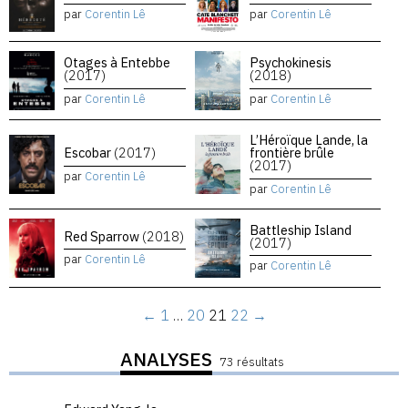
par
Corentin Lê
par
Corentin Lê
Otages à Entebbe
Psychokinesis
(2017)
(2018)
par
Corentin Lê
par
Corentin Lê
L’Héroïque Lande, la
Escobar
(2017)
frontière brûle
(2017)
par
Corentin Lê
par
Corentin Lê
Battleship Island
Red Sparrow
(2018)
(2017)
par
Corentin Lê
par
Corentin Lê
←
1
…
20
21
22
→
ANALYSES
73 résultats