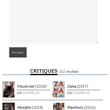
CRITIQUES
212 résultats
Fleuve noir
(2018)
Zama
(2017)
par
Corentin Lê
par
Corentin Lê
Hérédité
(2018)
Manifesto
(2016)