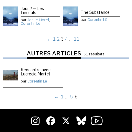
Jour 7 — Les
The Substance
Linceuls
par
Corentin Lê
par
Josué Morel
,
Corentin Lê
←
1
2
3
4
…
11
→
AUTRES ARTICLES
51 résultats
Rencontre avec
Lucrecia Martel
par
Corentin Lê
←
1
…
5
6