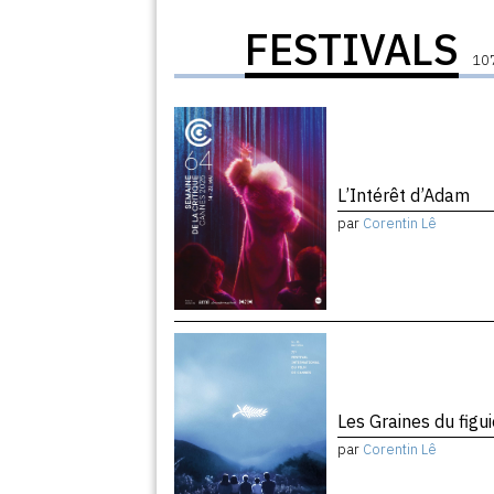
FESTIVALS
107
L’Intérêt d’Adam
par
Corentin Lê
Les Graines du figu
par
Corentin Lê