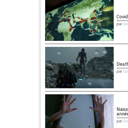
Covid
par
Co
Death
par
Co
Naiss
anné
par
Co