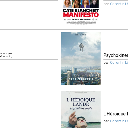
par
Corentin L
(2017)
Psychokine
par
Corentin L
L’Héroïque 
par
Corentin L