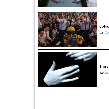
Colli
par
Co
Trois
par
Co