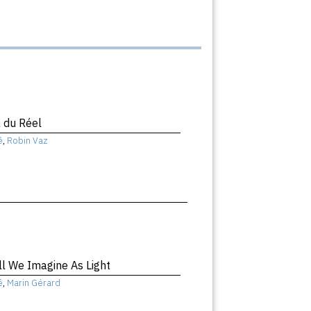
 du Réel
ê
,
Robin Vaz
ll We Imagine As Light
ê
,
Marin Gérard