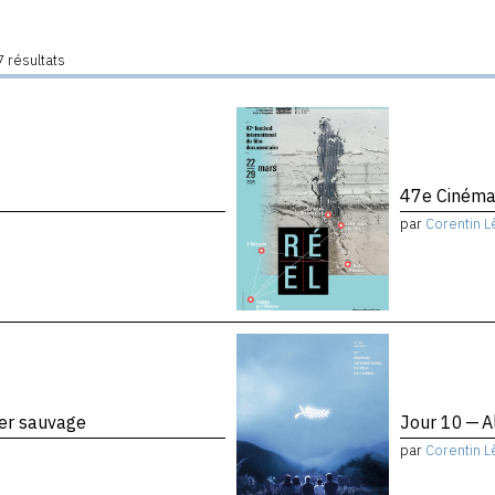
 résultats
47e Cinéma
par
Corentin L
ier sauvage
Jour 10 — A
par
Corentin L