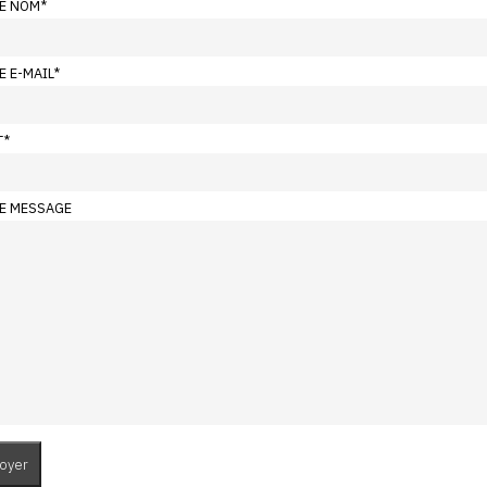
E NOM
*
E E-MAIL
*
T
*
E MESSAGE