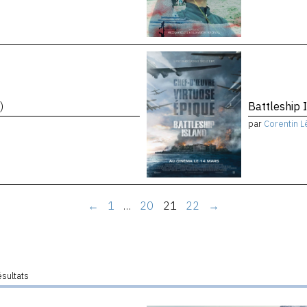
)
Battleship 
par
Corentin L
←
1
…
20
21
22
→
ésultats