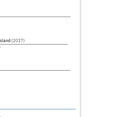
Island
(2017)
ê