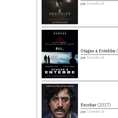
par
Corentin Lê
Otages à Entebbe
par
Corentin Lê
Escobar
(2017)
par
Corentin Lê