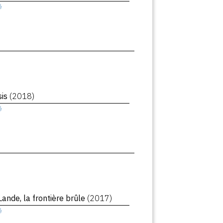
ê
sis
(2018)
ê
Lande, la frontière brûle
(2017)
ê