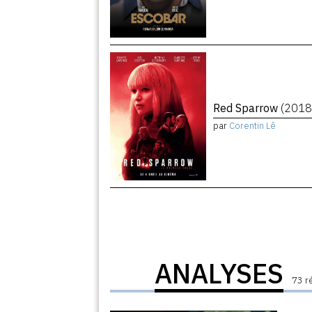
Red Sparrow
(2018
par
Corentin Lê
ANALYSES
73 r