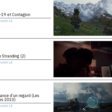
-19 et Contagion
rentin Lê
 Stranding (2)
rentin Lê
ance d’un regard (Les
es 2010)
rentin Lê