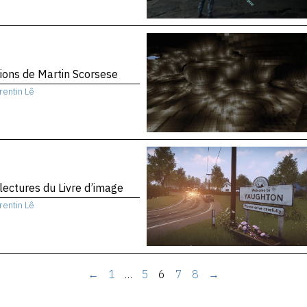
sions de Martin Scorsese
rentin Lê
 lectures du Livre d’image
rentin Lê
←
1
…
5
6
7
8
→