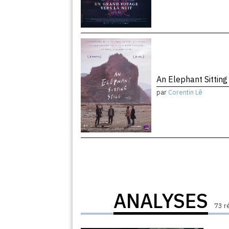
An Elephant Sitting 
par
Corentin Lê
ANALYSES
73 r