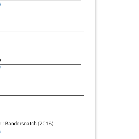
ê
)
ê
r : Bandersnatch
(2018)
ê