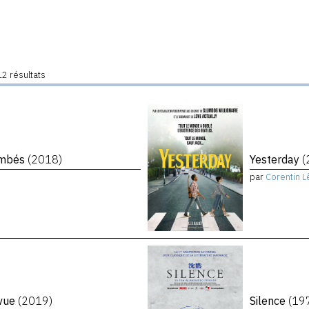
2 résultats
tombés
(2018)
Yesterday
(
par
Corentin L
evue
(2019)
Silence
(19