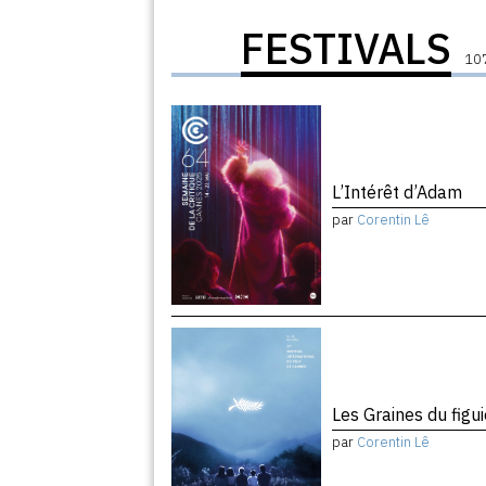
FESTIVALS
107
L’Intérêt d’Adam
par
Corentin Lê
Les Graines du figu
par
Corentin Lê