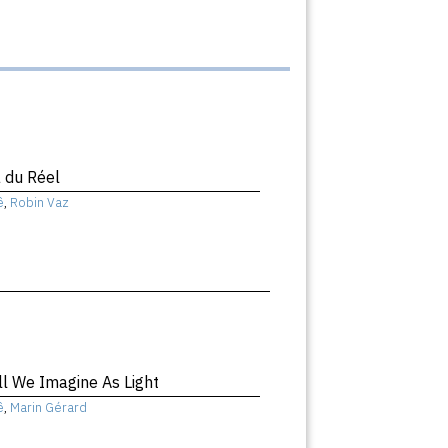
 du Réel
ê
,
Robin Vaz
ll We Imagine As Light
ê
,
Marin Gérard