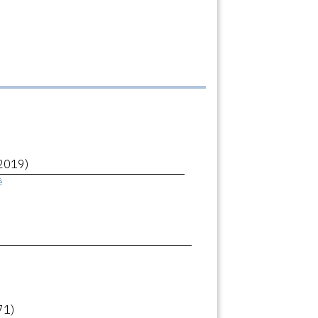
2019)
ê
71)