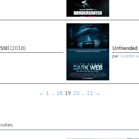
Still
(2018)
Unfriended
par
Corentin L
←
1
…
18
19
20
…
22
→
ésultats