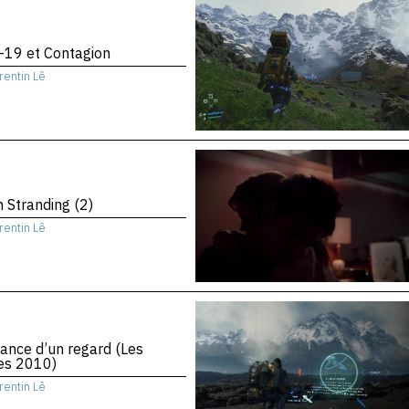
-19 et Contagion
rentin Lê
 Stranding (2)
rentin Lê
ance d’un regard (Les
es 2010)
rentin Lê