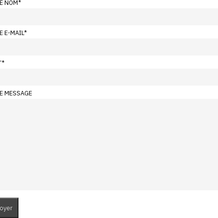
E NOM
*
E E-MAIL
*
T
*
E MESSAGE