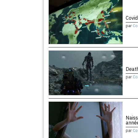
Covid
par
Co
Death
par
Co
Naiss
anné
par
Co