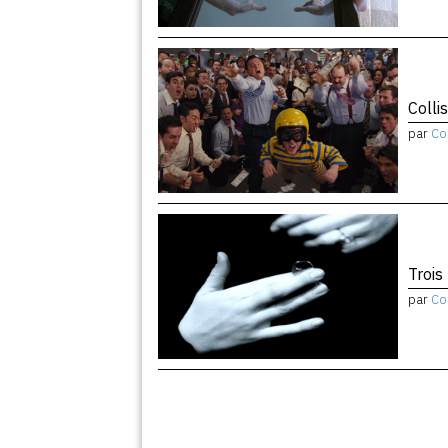
Colli
par
Co
Trois
par
Co