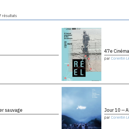
 résultats
47e Cinéma
par
Corentin L
ier sauvage
Jour 10 — A
par
Corentin L