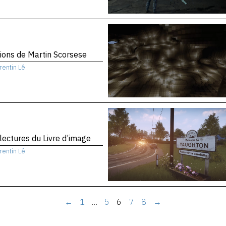
sions de Martin Scorsese
rentin Lê
 lectures du Livre d’image
rentin Lê
←
1
…
5
6
7
8
→