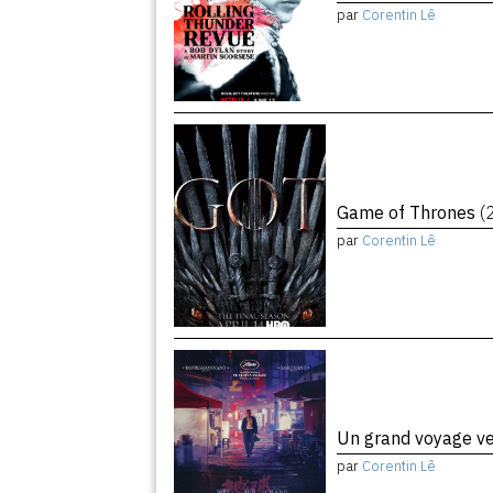
par
Corentin Lê
Game of Thrones
(
par
Corentin Lê
Un grand voyage ve
par
Corentin Lê