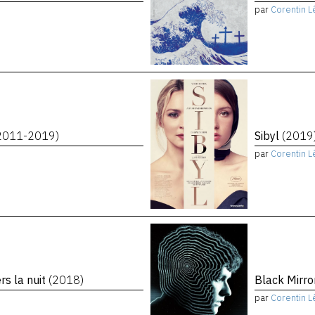
par
Corentin L
2011-2019)
Sibyl
(2019
par
Corentin L
rs la nuit
(2018)
Black Mirro
par
Corentin L