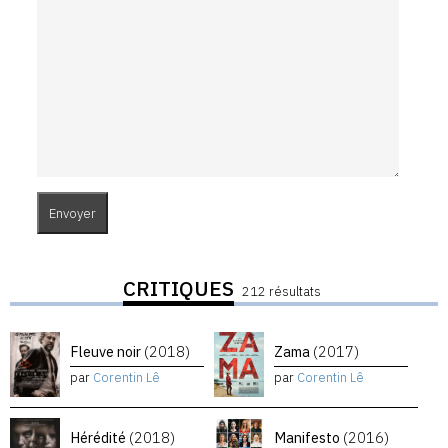
CRITIQUES
212 résultats
Fleuve noir
(2018)
Zama
(2017)
par
Corentin Lê
par
Corentin Lê
Hérédité
(2018)
Manifesto
(2016)