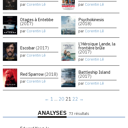
par
Corentin Lê
par
Corentin Lê
Otages à Entebbe
Psychokinesis
(2017)
(2018)
par
Corentin Lê
par
Corentin Lê
L’Héroïque Lande, la
Escobar
(2017)
frontière brûle
(2017)
par
Corentin Lê
par
Corentin Lê
Battleship Island
Red Sparrow
(2018)
(2017)
par
Corentin Lê
par
Corentin Lê
←
1
…
20
21
22
→
ANALYSES
73 résultats