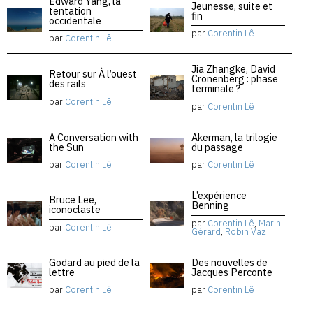
Edward Yang, la
Jeunesse, suite et
tentation
fin
occidentale
par
Corentin Lê
par
Corentin Lê
Jia Zhangke, David
Retour sur À l’ouest
Cronenberg : phase
des rails
terminale ?
par
Corentin Lê
par
Corentin Lê
A Conversation with
Akerman, la trilogie
the Sun
du passage
par
Corentin Lê
par
Corentin Lê
L’expérience
Bruce Lee,
Benning
iconoclaste
par
Corentin Lê
,
Marin
par
Corentin Lê
Gérard
,
Robin Vaz
Godard au pied de la
Des nouvelles de
lettre
Jacques Perconte
par
Corentin Lê
par
Corentin Lê