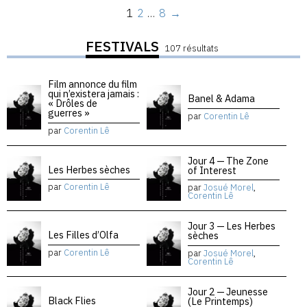
1
2
…
8
→
FESTIVALS
107 résultats
Film annonce du film
qui n’existera jamais :
Banel & Adama
« Drôles de
guerres »
par
Corentin Lê
par
Corentin Lê
Jour 4 — The Zone
Les Herbes sèches
of Interest
par
Corentin Lê
par
Josué Morel
,
Corentin Lê
Jour 3 — Les Herbes
Les Filles d’Olfa
sèches
par
Corentin Lê
par
Josué Morel
,
Corentin Lê
Jour 2 — Jeunesse
Black Flies
(Le Printemps)