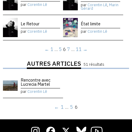
par
Corentin Lê
par
Corentin Lê
,
Marin
Gérard
Le Retour
État limite
par
Corentin Lê
par
Corentin Lê
←
1
…
5
6
7
…
11
→
AUTRES ARTICLES
51 résultats
Rencontre avec
Lucrecia Martel
par
Corentin Lê
←
1
…
5
6