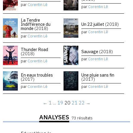
par
Corentin Lê
par
Corentin Lê
La Tendre
Indifférence du
Un 22 juillet
(2018)
monde
(2018)
par
Corentin Lê
par
Corentin Lê
Thunder Road
Sauvage
(2018)
(2018)
par
Corentin Lê
par
Corentin Lê
En eaux troubles
Une pluie sans fin
(2017)
(2017)
par
Corentin Lê
par
Corentin Lê
←
1
…
19
20
21
22
→
ANALYSES
73 résultats