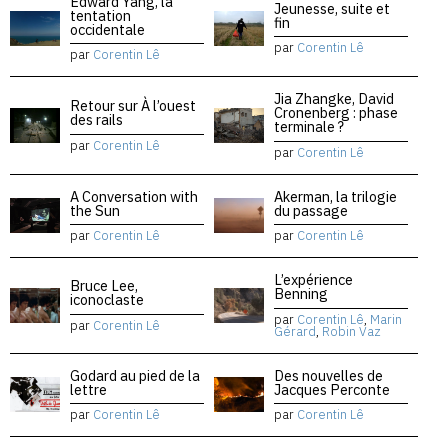
Edward Yang, la
Jeunesse, suite et
tentation
fin
occidentale
par
Corentin Lê
par
Corentin Lê
Jia Zhangke, David
Retour sur À l’ouest
Cronenberg : phase
des rails
terminale ?
par
Corentin Lê
par
Corentin Lê
A Conversation with
Akerman, la trilogie
the Sun
du passage
par
Corentin Lê
par
Corentin Lê
L’expérience
Bruce Lee,
Benning
iconoclaste
par
Corentin Lê
,
Marin
par
Corentin Lê
Gérard
,
Robin Vaz
Godard au pied de la
Des nouvelles de
lettre
Jacques Perconte
par
Corentin Lê
par
Corentin Lê