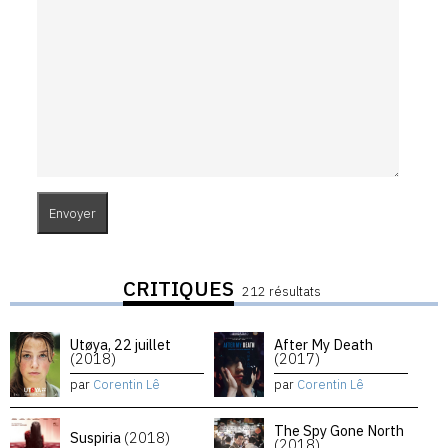
CRITIQUES
212 résultats
Utøya, 22 juillet
After My Death
(2018)
(2017)
par
Corentin Lê
par
Corentin Lê
The Spy Gone North
Suspiria
(2018)
(2018)