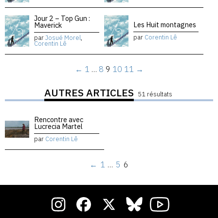
Jour 2 – Top Gun :
Les Huit montagnes
Maverick
par
Corentin Lê
par
Josué Morel
,
Corentin Lê
←
1
…
8
9
10
11
→
AUTRES ARTICLES
51 résultats
Rencontre avec
Lucrecia Martel
par
Corentin Lê
←
1
…
5
6