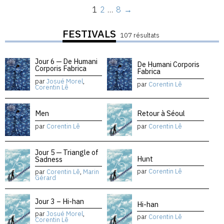
1
2
…
8
→
FESTIVALS
107 résultats
Jour 6 — De Humani
De Humani Corporis
Corporis Fabrica
Fabrica
par
Josué Morel
,
par
Corentin Lê
Corentin Lê
Men
Retour à Séoul
par
Corentin Lê
par
Corentin Lê
Jour 5 — Triangle of
Hunt
Sadness
par
Corentin Lê
par
Corentin Lê
,
Marin
Gérard
Jour 3 – Hi-han
Hi-han
par
Josué Morel
,
par
Corentin Lê
Corentin Lê