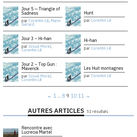
Jour 5 — Triangle of
Hunt
Sadness
par
Corentin Lê
par
Corentin Lê
,
Marin
Gérard
Jour 3 – Hi-han
Hi-han
par
Josué Morel
,
par
Corentin Lê
Corentin Lê
Jour 2 – Top Gun :
Les Huit montagnes
Maverick
par
Corentin Lê
par
Josué Morel
,
Corentin Lê
←
1
…
8
9
10
11
→
AUTRES ARTICLES
51 résultats
Rencontre avec
Lucrecia Martel