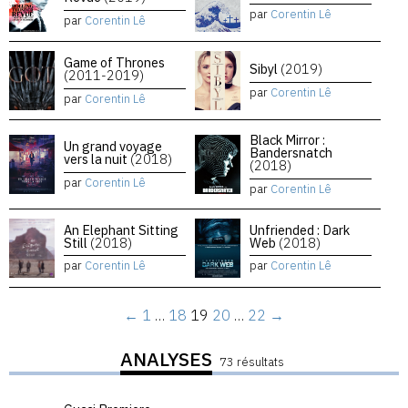
par
Corentin Lê
par
Corentin Lê
Game of Thrones
Sibyl
(2019)
(2011-2019)
par
Corentin Lê
par
Corentin Lê
Black Mirror :
Un grand voyage
Bandersnatch
vers la nuit
(2018)
(2018)
par
Corentin Lê
par
Corentin Lê
An Elephant Sitting
Unfriended : Dark
Still
(2018)
Web
(2018)
par
Corentin Lê
par
Corentin Lê
←
1
…
18
19
20
…
22
→
ANALYSES
73 résultats