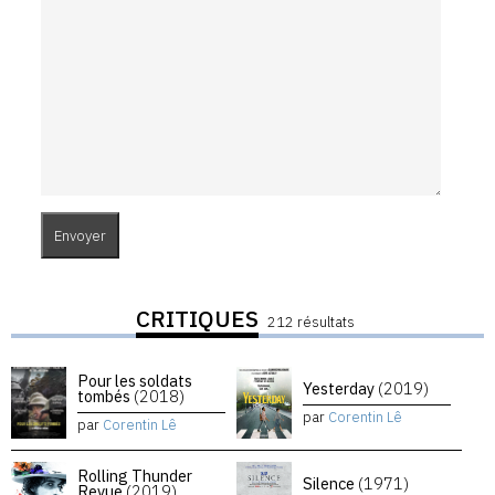
CRITIQUES
212 résultats
Pour les soldats
Yesterday
(2019)
tombés
(2018)
par
Corentin Lê
par
Corentin Lê
Rolling Thunder
Silence
(1971)
Revue
(2019)