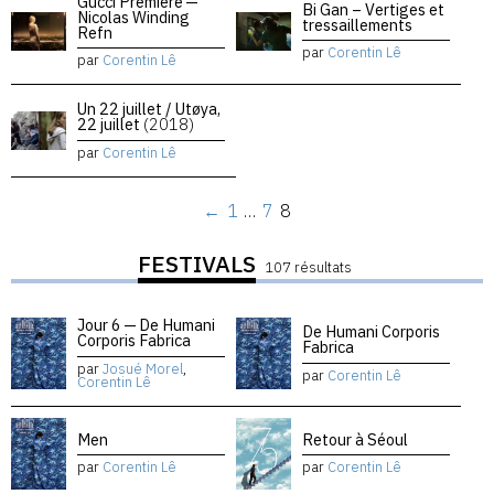
Gucci Premiere —
Bi Gan – Vertiges et
Nicolas Winding
tressaillements
Refn
par
Corentin Lê
par
Corentin Lê
Un 22 juillet / Utøya,
22 juillet
(2018)
par
Corentin Lê
←
1
…
7
8
FESTIVALS
107 résultats
Jour 6 — De Humani
De Humani Corporis
Corporis Fabrica
Fabrica
par
Josué Morel
,
par
Corentin Lê
Corentin Lê
Men
Retour à Séoul
par
Corentin Lê
par
Corentin Lê