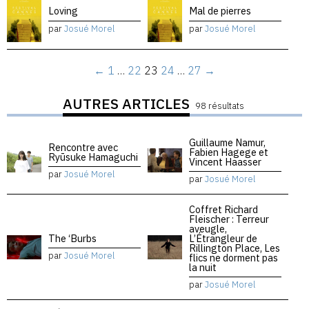
Loving
Mal de pierres
par
Josué Morel
par
Josué Morel
←
1
…
22
23
24
…
27
→
AUTRES ARTICLES
98 résultats
Guillaume Namur,
Rencontre avec
Fabien Hagege et
Ryūsuke Hamaguchi
Vincent Haasser
par
Josué Morel
par
Josué Morel
Coffret Richard
Fleischer : Terreur
aveugle,
The ‘Burbs
L’Étrangleur de
Rillington Place, Les
par
Josué Morel
flics ne dorment pas
la nuit
par
Josué Morel