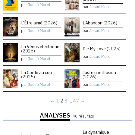
par
Josué Morel
par
Josué Morel
L’Être aimé
(2026)
L’Abandon
(2026)
par
Josué Morel
par
Josué Morel
La Vénus électrique
Die My Love
(2025)
(2026)
par
Josué Morel
par
Josué Morel
La Corde au cou
Juste une illusion
(2025)
(2026)
par
Josué Morel
par
Josué Morel
←
1
2
3
…
47
→
ANALYSES
40 résultats
La dynamique