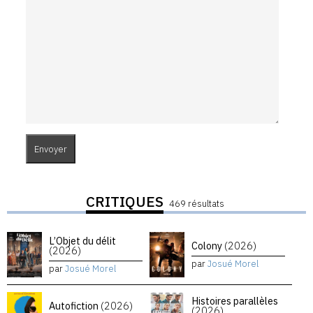
CRITIQUES
469 résultats
L’Objet du délit
Colony
(2026)
(2026)
par
Josué Morel
par
Josué Morel
Histoires parallèles
Autofiction
(2026)
(2026)