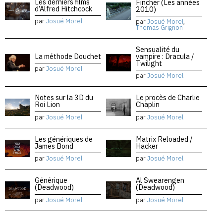
Les derniers films
Fincher (Les années
d’Alfred Hitchcock
2010)
par
Josué Morel
par
Josué Morel
,
Thomas Grignon
Sensualité du
La méthode Douchet
vampire : Dracula /
Twilight
par
Josué Morel
par
Josué Morel
Notes sur la 3D du
Le procès de Charlie
Roi Lion
Chaplin
par
Josué Morel
par
Josué Morel
Les génériques de
Matrix Reloaded /
James Bond
Hacker
par
Josué Morel
par
Josué Morel
Générique
Al Swearengen
(Deadwood)
(Deadwood)
par
Josué Morel
par
Josué Morel