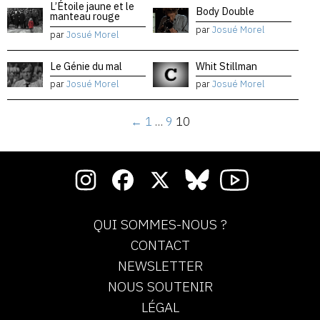
L’Étoile jaune et le
Body Double
manteau rouge
par
Josué Morel
par
Josué Morel
Le Génie du mal
Whit Stillman
par
Josué Morel
par
Josué Morel
←
1
…
9
10
QUI SOMMES-NOUS ?
CONTACT
NEWSLETTER
NOUS SOUTENIR
LÉGAL