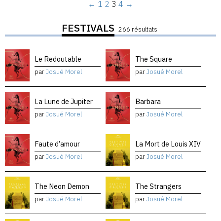
←
1
2
3
4
→
FESTIVALS
266 résultats
Le Redoutable
The Square
par
Josué Morel
par
Josué Morel
La Lune de Jupiter
Barbara
par
Josué Morel
par
Josué Morel
Faute d’amour
La Mort de Louis XIV
par
Josué Morel
par
Josué Morel
The Neon Demon
The Strangers
par
Josué Morel
par
Josué Morel