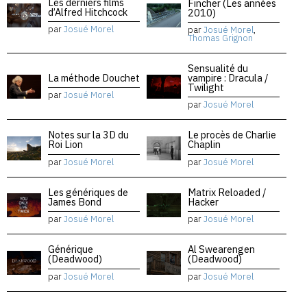
Les derniers films
Fincher (Les années
d’Alfred Hitchcock
2010)
par
Josué Morel
par
Josué Morel
,
Thomas Grignon
Sensualité du
La méthode Douchet
vampire : Dracula /
Twilight
par
Josué Morel
par
Josué Morel
Notes sur la 3D du
Le procès de Charlie
Roi Lion
Chaplin
par
Josué Morel
par
Josué Morel
Les génériques de
Matrix Reloaded /
James Bond
Hacker
par
Josué Morel
par
Josué Morel
Générique
Al Swearengen
(Deadwood)
(Deadwood)
par
Josué Morel
par
Josué Morel