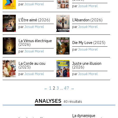
par
Josué Morel
par
Josué Morel
L’Être aimé
(2026)
L’Abandon
(2026)
par
Josué Morel
par
Josué Morel
La Vénus électrique
Die My Love
(2025)
(2026)
par
Josué Morel
par
Josué Morel
La Corde au cou
Juste une illusion
(2025)
(2026)
par
Josué Morel
par
Josué Morel
←
1
2
3
…
47
→
ANALYSES
40 résultats
La dynamique