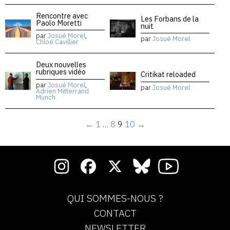
Rencontre avec
Les Forbans de la
Paolo Moretti
nuit
par
Josué Morel
,
par
Josué Morel
Chloé Cavillier
Deux nouvelles
rubriques vidéo
Critikat reloaded
par
Josué Morel
,
par
Josué Morel
Adrien Mitterrand
Munch
←
1
…
8
9
10
→
QUI SOMMES-NOUS ?
CONTACT
NEWSLETTER