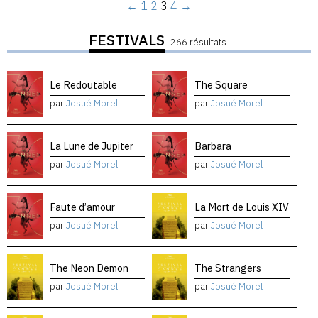
←
1
2
3
4
→
FESTIVALS
266 résultats
Le Redoutable
The Square
par
Josué Morel
par
Josué Morel
La Lune de Jupiter
Barbara
par
Josué Morel
par
Josué Morel
Faute d’amour
La Mort de Louis XIV
par
Josué Morel
par
Josué Morel
The Neon Demon
The Strangers
par
Josué Morel
par
Josué Morel