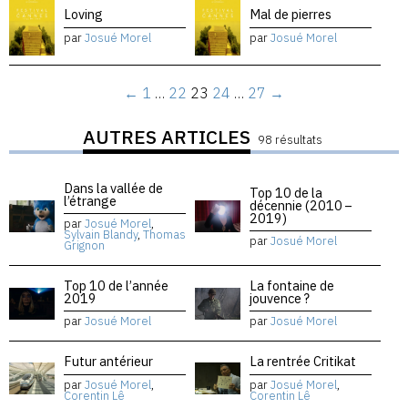
Loving
Mal de pierres
par
Josué Morel
par
Josué Morel
←
1
…
22
23
24
…
27
→
AUTRES ARTICLES
98 résultats
Dans la vallée de
Top 10 de la
l’étrange
décennie (2010 –
2019)
par
Josué Morel
,
Sylvain Blandy
,
Thomas
par
Josué Morel
Grignon
Top 10 de l’année
La fontaine de
2019
jouvence ?
par
Josué Morel
par
Josué Morel
Futur antérieur
La rentrée Critikat
par
Josué Morel
,
par
Josué Morel
,
Corentin Lê
Corentin Lê