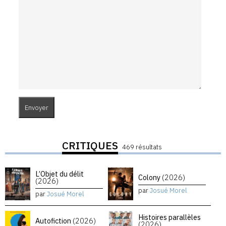
CRITIQUES
469 résultats
L’Objet du délit
Colony
(2026)
(2026)
par
Josué Morel
par
Josué Morel
Histoires parallèles
Autofiction
(2026)
(2026)