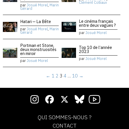
Clément Colliaux
par
Josué Morel
,
Marin
Gérard
Le cinéma français
Hatari — La Bête
entre deux vagues ?
par
Josué Morel
,
Marin
Gérard
par
Josué Morel
Portman et Stone,
Top 10 de l’année
deux monstruosités
2023
en miroir
par
Josué Morel
par
Josué Morel
←
1
2
3
4
…
10
→
QUI SOMMES-NOUS ?
CONTACT