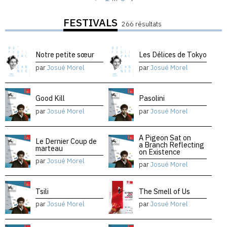
FESTIVALS
266 résultats
Notre petite sœur
Les Délices de Tokyo
par
Josué Morel
par
Josué Morel
Good Kill
Pasolini
par
Josué Morel
par
Josué Morel
A Pigeon Sat on
Le Dernier Coup de
a Branch Reflecting
marteau
on Existence
par
Josué Morel
par
Josué Morel
Tsili
The Smell of Us
par
Josué Morel
par
Josué Morel