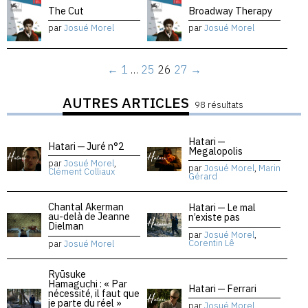
The Cut
Broadway Therapy
par
Josué Morel
par
Josué Morel
←
1
…
25
26
27
→
AUTRES ARTICLES
98 résultats
Hatari —
Hatari — Juré n°2
Megalopolis
par
Josué Morel
,
par
Josué Morel
,
Marin
Clément Colliaux
Gérard
Chantal Akerman
Hatari — Le mal
au-delà de Jeanne
n’existe pas
Dielman
par
Josué Morel
,
Corentin Lê
par
Josué Morel
Ryūsuke
Hamaguchi : « Par
Hatari — Ferrari
nécessité, il faut que
je parte du réel »
par
Josué Morel
,