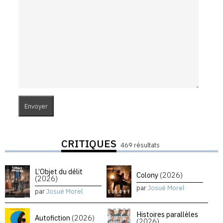
CRITIQUES
469 résultats
L’Objet du délit
Colony
(2026)
(2026)
par
Josué Morel
par
Josué Morel
Histoires parallèles
Autofiction
(2026)
(2026)