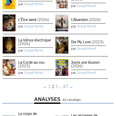
par
Josué Morel
par
Josué Morel
L’Être aimé
(2026)
L’Abandon
(2026)
par
Josué Morel
par
Josué Morel
La Vénus électrique
Die My Love
(2025)
(2026)
par
Josué Morel
par
Josué Morel
La Corde au cou
Juste une illusion
(2025)
(2026)
par
Josué Morel
par
Josué Morel
←
1
2
3
…
47
→
ANALYSES
40 résultats
Le corps de
Les réclames de