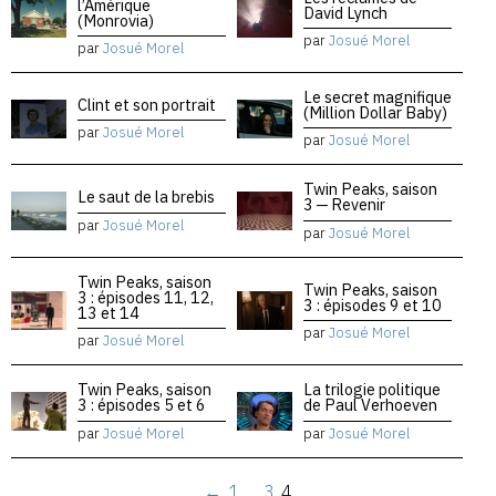
l’Amérique
David Lynch
(Monrovia)
par
Josué Morel
par
Josué Morel
Le secret magnifique
Clint et son portrait
(Million Dollar Baby)
par
Josué Morel
par
Josué Morel
Twin Peaks, saison
Le saut de la brebis
3 — Revenir
par
Josué Morel
par
Josué Morel
Twin Peaks, saison
Twin Peaks, saison
3 : épisodes 11, 12,
3 : épisodes 9 et 10
13 et 14
par
Josué Morel
par
Josué Morel
Twin Peaks, saison
La trilogie politique
3 : épisodes 5 et 6
de Paul Verhoeven
par
Josué Morel
par
Josué Morel
←
1
…
3
4