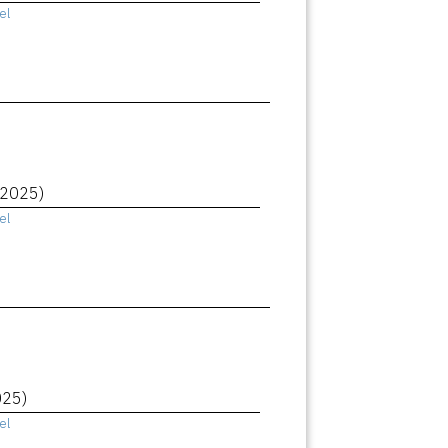
el
(2025)
el
025)
el