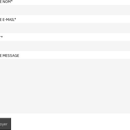
E NOM
*
E E-MAIL
*
T
*
E MESSAGE