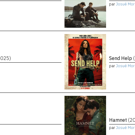
par
Josué Mor
2025)
Send Help
par
Josué Mor
Hamnet
(2
par
Josué Mor