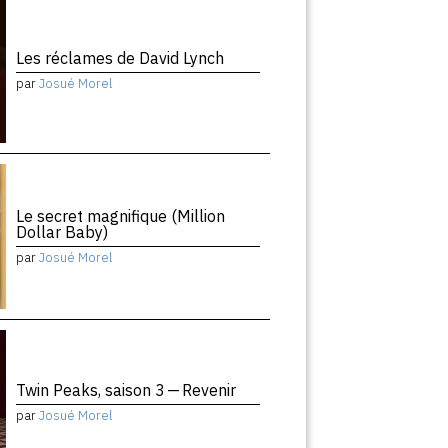
Les réclames de David Lynch
par
Josué Morel
Le secret magnifique (Million
Dollar Baby)
par
Josué Morel
Twin Peaks, saison 3 — Revenir
par
Josué Morel