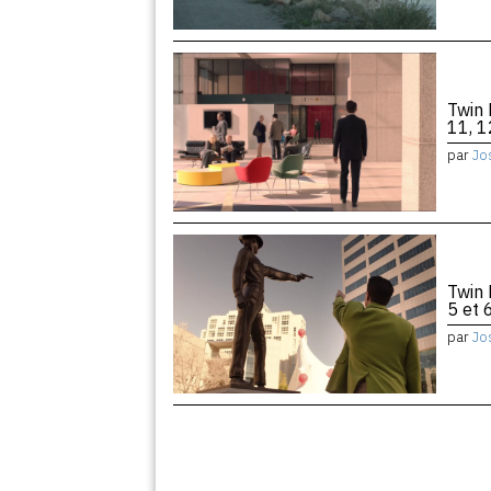
Twin 
11, 1
par
Jo
Twin 
5 et 
par
Jo