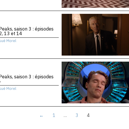
Peaks, saison 3 : épisodes
2, 13 et 14
sué Morel
Peaks, saison 3 : épisodes
6
sué Morel
←
1
…
3
4