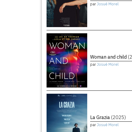
par
Josué Morel
Woman and child
(
par
Josué Morel
La Grazia
(2025)
par
Josué Morel