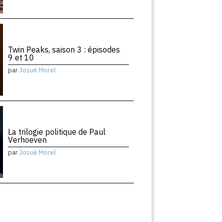
Twin Peaks, saison 3 : épisodes
9 et 10
par
Josué Morel
La trilogie politique de Paul
Verhoeven
par
Josué Morel