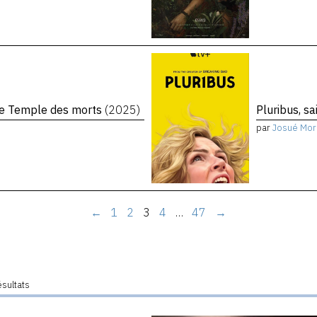
 Le Temple des morts
(2025)
Pluribus, s
par
Josué Mor
←
1
2
3
4
…
47
→
ésultats