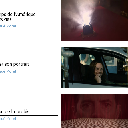
rps de l’Amérique
ovia)
sué Morel
 et son portrait
sué Morel
ut de la brebis
sué Morel