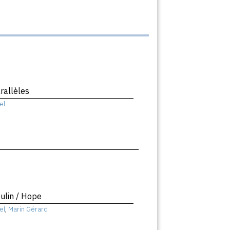
rallèles
el
ulin / Hope
el
,
Marin Gérard