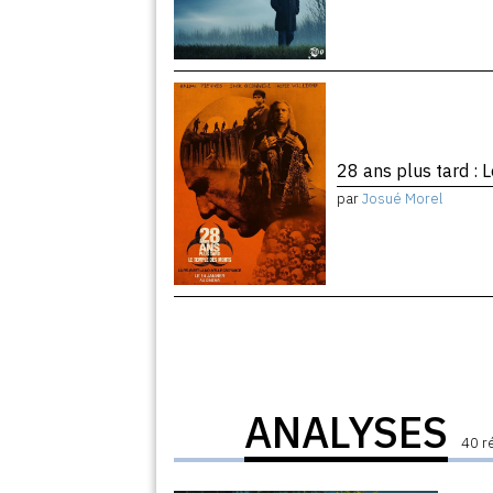
28 ans plus tard :
par
Josué Morel
ANALYSES
40 r