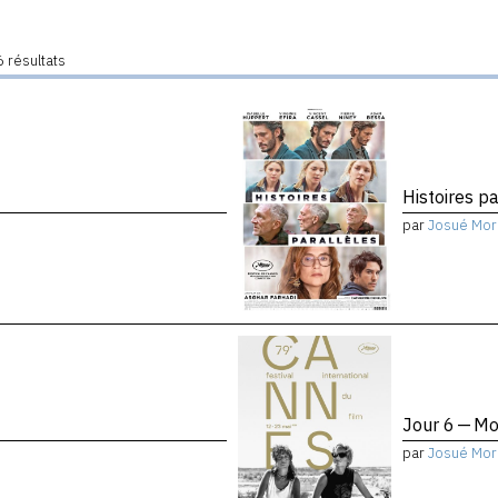
 résultats
Histoires pa
par
Josué Mor
Jour 6 — Mo
par
Josué Mor