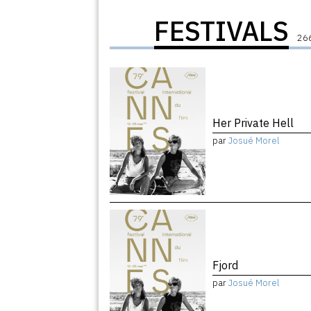
FESTIVALS
266
Her Private Hell
par
Josué Morel
Fjord
par
Josué Morel