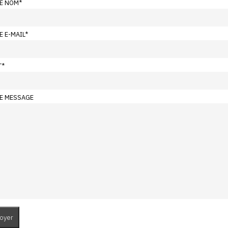
E NOM
*
E E-MAIL
*
T
*
E MESSAGE