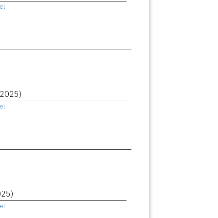
el
(2025)
el
025)
el