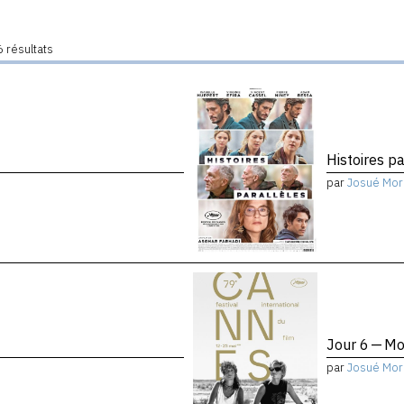
 résultats
Histoires pa
par
Josué Mor
Jour 6 — Mo
par
Josué Mor