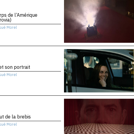
rps de l’Amérique
ovia)
sué Morel
 et son portrait
sué Morel
ut de la brebis
sué Morel