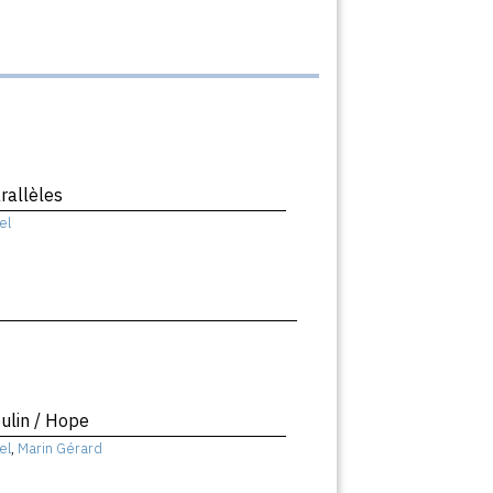
rallèles
el
ulin / Hope
el
,
Marin Gérard