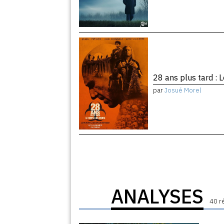
28 ans plus tard :
par
Josué Morel
ANALYSES
40 r