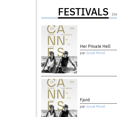
FESTIVALS
266
Her Private Hell
par
Josué Morel
Fjord
par
Josué Morel