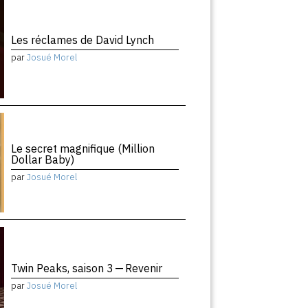
Les réclames de David Lynch
par
Josué Morel
Le secret magnifique (Million
Dollar Baby)
par
Josué Morel
Twin Peaks, saison 3 — Revenir
par
Josué Morel