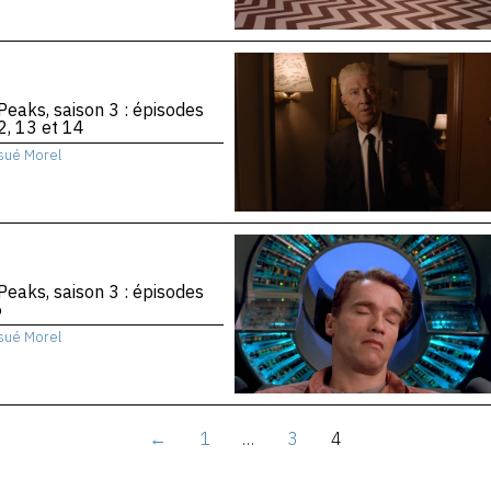
Peaks, saison 3 : épisodes
2, 13 et 14
sué Morel
Peaks, saison 3 : épisodes
6
sué Morel
←
1
…
3
4