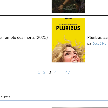
 Le Temple des morts
(2025)
Pluribus, s
par
Josué Mor
←
1
2
3
4
…
47
→
ésultats