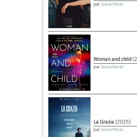
par
Josué Morel
Woman and child
(
par
Josué Morel
La Grazia
(2025)
par
Josué Morel