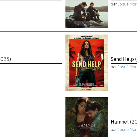
par
Josué Mor
2025)
Send Help
par
Josué Mor
Hamnet
(2
par
Josué Mor