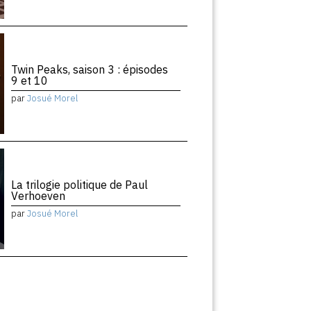
Twin Peaks, saison 3 : épisodes
9 et 10
par
Josué Morel
La trilogie politique de Paul
Verhoeven
par
Josué Morel