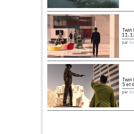
Twin 
11, 1
par
Jo
Twin 
5 et 
par
Jo