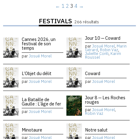
←
1
2
3
4
→
FESTIVALS
266 résultats
Jour 10 — Coward
Cannes 2026, un
festival de son
par
Josué Morel
,
Marin
temps
Gérard
,
Robin Vaz
,
Juliette Conti
,
Karim
par
Josué Morel
Roussel
L’Objet du délit
Coward
par
Josué Morel
par
Josué Morel
Jour 8 — Les Roches
La Bataille de
rouges
Gaulle : L’âge de fer
par
Josué Morel
,
par
Josué Morel
Robin Vaz
Minotaure
Notre salut
par
Josué Morel
par
Josué Morel