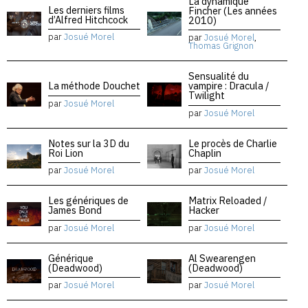
La dynamique
Les derniers films
Fincher (Les années
d’Alfred Hitchcock
2010)
par
Josué Morel
par
Josué Morel
,
Thomas Grignon
Sensualité du
La méthode Douchet
vampire : Dracula /
Twilight
par
Josué Morel
par
Josué Morel
Notes sur la 3D du
Le procès de Charlie
Roi Lion
Chaplin
par
Josué Morel
par
Josué Morel
Les génériques de
Matrix Reloaded /
James Bond
Hacker
par
Josué Morel
par
Josué Morel
Générique
Al Swearengen
(Deadwood)
(Deadwood)
par
Josué Morel
par
Josué Morel