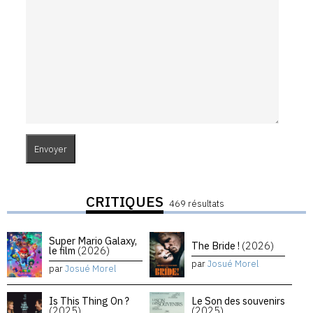
CRITIQUES
469 résultats
Super Mario Galaxy,
The Bride !
(2026)
le film
(2026)
par
Josué Morel
par
Josué Morel
Is This Thing On ?
Le Son des souvenirs
(2025)
(2025)