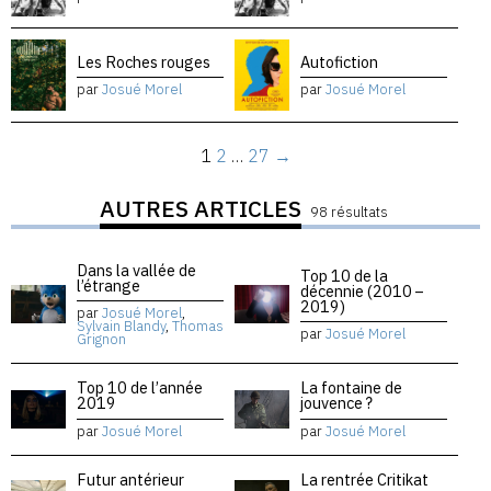
Les Roches rouges
Autofiction
par
Josué Morel
par
Josué Morel
1
2
…
27
→
AUTRES ARTICLES
98 résultats
Dans la vallée de
Top 10 de la
l’étrange
décennie (2010 –
2019)
par
Josué Morel
,
Sylvain Blandy
,
Thomas
par
Josué Morel
Grignon
Top 10 de l’année
La fontaine de
2019
jouvence ?
par
Josué Morel
par
Josué Morel
Futur antérieur
La rentrée Critikat