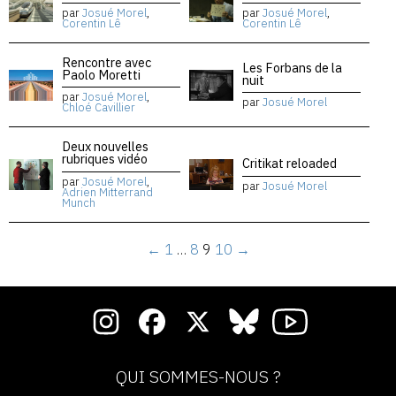
par
Josué Morel
,
par
Josué Morel
,
Corentin Lê
Corentin Lê
Rencontre avec
Les Forbans de la
Paolo Moretti
nuit
par
Josué Morel
,
par
Josué Morel
Chloé Cavillier
Deux nouvelles
rubriques vidéo
Critikat reloaded
par
Josué Morel
,
par
Josué Morel
Adrien Mitterrand
Munch
←
1
…
8
9
10
→
QUI SOMMES-NOUS ?