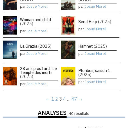
par
Josué Morel
par
Josué Morel
Woman and child
Send Help
(2025)
(2025)
par
Josué Morel
par
Josué Morel
La Grazia
(2025)
Hamnet
(2025)
par
Josué Morel
par
Josué Morel
28 ans plus tard : Le
Pluribus, saison 1
Temple des morts
(2025)
(2025)
par
Josué Morel
par
Josué Morel
←
1
2
3
4
…
47
→
ANALYSES
40 résultats