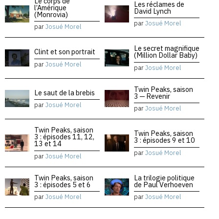
Le corps de
Les réclames de
l’Amérique
David Lynch
(Monrovia)
par
Josué Morel
par
Josué Morel
Le secret magnifique
Clint et son portrait
(Million Dollar Baby)
par
Josué Morel
par
Josué Morel
Twin Peaks, saison
Le saut de la brebis
3 — Revenir
par
Josué Morel
par
Josué Morel
Twin Peaks, saison
Twin Peaks, saison
3 : épisodes 11, 12,
3 : épisodes 9 et 10
13 et 14
par
Josué Morel
par
Josué Morel
Twin Peaks, saison
La trilogie politique
3 : épisodes 5 et 6
de Paul Verhoeven
par
Josué Morel
par
Josué Morel