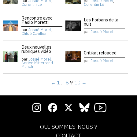
par
Josué Morel
,
par
Josué Morel
,
Corentin Lê
Corentin Lê
Rencontre avec
Les Forbans de la
Paolo Moretti
nuit
par
Josué Morel
,
par
Josué Morel
Chloé Cavillier
Deux nouvelles
rubriques vidéo
Critikat reloaded
par
Josué Morel
,
par
Josué Morel
Adrien Mitterrand
Munch
←
1
…
8
9
10
→
QUI SOMMES-NOUS ?
CONTACT