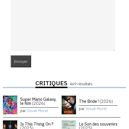
CRITIQUES
469 résultats
Super Mario Galaxy,
The Bride !
(2026)
le film
(2026)
par
Josué Morel
par
Josué Morel
Is This Thing On ?
Le Son des souvenirs
(2025)
(2025)