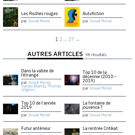
Les Roches rouges
Autofiction
par
Josué Morel
par
Josué Morel
1
2
…
27
→
AUTRES ARTICLES
98 résultats
Dans la vallée de
Top 10 de la
l’étrange
décennie (2010 –
2019)
par
Josué Morel
,
Sylvain Blandy
,
Thomas
par
Josué Morel
Grignon
Top 10 de l’année
La fontaine de
2019
jouvence ?
par
Josué Morel
par
Josué Morel
Futur antérieur
La rentrée Critikat