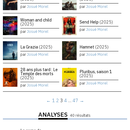
par
Josué Morel
par
Josué Morel
Woman and child
Send Help
(2025)
(2025)
par
Josué Morel
par
Josué Morel
La Grazia
(2025)
Hamnet
(2025)
par
Josué Morel
par
Josué Morel
28 ans plus tard : Le
Pluribus, saison 1
Temple des morts
(2025)
(2025)
par
Josué Morel
par
Josué Morel
←
1
2
3
4
…
47
→
ANALYSES
40 résultats