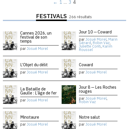
←
1
…
3
4
FESTIVALS
266 résultats
Jour 10 — Coward
Cannes 2026, un
festival de son
par
Josué Morel
,
Marin
temps
Gérard
,
Robin Vaz
,
Juliette Conti
,
Karim
par
Josué Morel
Roussel
L’Objet du délit
Coward
par
Josué Morel
par
Josué Morel
Jour 8 — Les Roches
La Bataille de
rouges
Gaulle : L’âge de fer
par
Josué Morel
,
par
Josué Morel
Robin Vaz
Minotaure
Notre salut
par
Josué Morel
par
Josué Morel