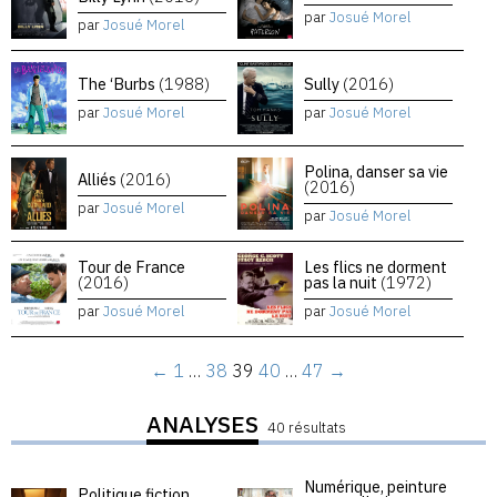
par
Josué Morel
par
Josué Morel
The ‘Burbs
(1988)
Sully
(2016)
par
Josué Morel
par
Josué Morel
Polina, danser sa vie
Alliés
(2016)
(2016)
par
Josué Morel
par
Josué Morel
Tour de France
Les flics ne dorment
(2016)
pas la nuit
(1972)
par
Josué Morel
par
Josué Morel
←
1
…
38
39
40
…
47
→
ANALYSES
40 résultats
Numérique, peinture
Politique fiction