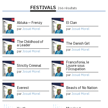
FESTIVALS
266 résultats
Abluka — Frenzy
El Clan
par
Josué Morel
par
Josué Morel
The Childhood of
The Danish Girl
a Leader
par
Josué Morel
par
Josué Morel
Francofonia, le
Strictly Criminal
Louvre sous
l’Occupation
par
Josué Morel
par
Josué Morel
Everest
Beasts of No Nation
par
Josué Morel
par
Josué Morel