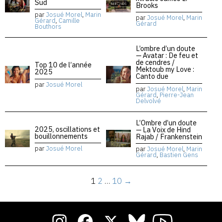
Sud
Brooks
par
Josué Morel
,
Marin
par
Josué Morel
,
Marin
Gérard
,
Camille
Gérard
Bouthors
L’ombre d’un doute
— Avatar : De feu et
de cendres /
Top 10 de l’année
Mektoub my Love :
2025
Canto due
par
Josué Morel
par
Josué Morel
,
Marin
Gérard
,
Pierre-Jean
Delvolvé
L’Ombre d’un doute
2025, oscillations et
— La Voix de Hind
bouillonnements
Rajab / Frankenstein
par
Josué Morel
par
Josué Morel
,
Marin
Gérard
,
Bastien Gens
1
2
…
10
→