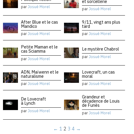
et sorcellerie
par
Josué Morel
par
Josué Morel
After Blue et le cas
9/11, vingt ans plus
Mandico
tard
par
Josué Morel
par
Josué Morel
Petite Maman et le
Le mystère Chabrol
cas Sciamma
par
Josué Morel
par
Josué Morel
ADN, Maïwenn et le
Lovecraft, un cas
naturalisme
moral
par
Josué Morel
par
Josué Morel
Grandeur et
De Lovecraft
décadence de Louis
à Lynch
de Funès
par
Josué Morel
par
Josué Morel
←
1
2
3
4
→