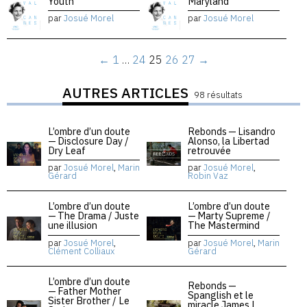
Youth
Maryland
par
Josué Morel
par
Josué Morel
←
1
…
24
25
26
27
→
AUTRES ARTICLES
98 résultats
L’ombre d’un doute
Rebonds — Lisandro
— Disclosure Day /
Alonso, la Libertad
Dry Leaf
retrouvée
par
Josué Morel
,
Marin
par
Josué Morel
,
Gérard
Robin Vaz
L’ombre d’un doute
L’ombre d’un doute
— The Drama / Juste
— Marty Supreme /
une illusion
The Mastermind
par
Josué Morel
,
par
Josué Morel
,
Marin
Clément Colliaux
Gérard
L’ombre d’un doute
Rebonds —
— Father Mother
Spanglish et le
Sister Brother / Le
miracle James L.