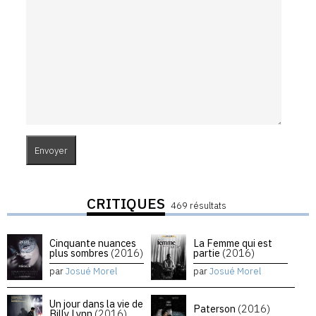
CRITIQUES
469 résultats
Cinquante nuances
La Femme qui est
plus sombres
(2016)
partie
(2016)
par
Josué Morel
par
Josué Morel
Un jour dans la vie de
Paterson
(2016)
Billy Lynn
(2016)