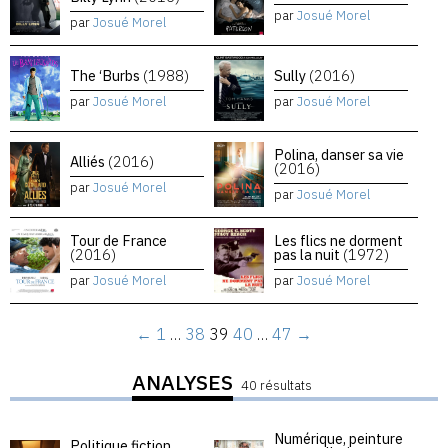
par
Josué Morel
par
Josué Morel
The ‘Burbs
(1988)
Sully
(2016)
par
Josué Morel
par
Josué Morel
Polina, danser sa vie
Alliés
(2016)
(2016)
par
Josué Morel
par
Josué Morel
Tour de France
Les flics ne dorment
(2016)
pas la nuit
(1972)
par
Josué Morel
par
Josué Morel
←
1
…
38
39
40
…
47
→
ANALYSES
40 résultats
Numérique, peinture
Politique fiction