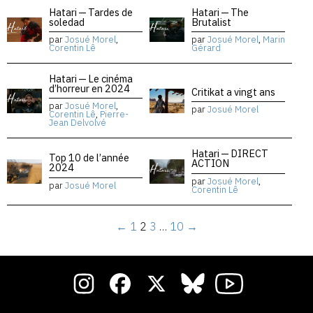
Hatari — Tardes de
Hatari — The
soledad
Brutalist
par
Josué Morel
,
par
Josué Morel
,
Marin
Corentin Lê
Gérard
Hatari — Le cinéma
d’horreur en 2024
Critikat a vingt ans
par
Josué Morel
,
par
Josué Morel
Corentin Lê
,
Pierre-
Jean Delvolvé
Hatari — DIRECT
Top 10 de l’année
ACTION
2024
par
Josué Morel
,
par
Josué Morel
Corentin Lê
←
1
2
3
…
10
→