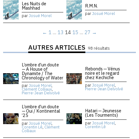
Les Nuits de
R.M.N.
Mashhad
par
Josué Morel
par
Josué Morel
←
1
…
13
14
15
…
27
→
AUTRES ARTICLES
98 résultats
L’ombre d’un doute
Rebonds — Vénus
— A House of
noire et le regard
Dynamite / The
chez Kechiche
Chronology of Water
par
Josué Morel
,
par
Josué Morel
,
Pierre-Jean Delvolvé
Clément Colliaux
,
Pierre-Jean Delvolvé
L’ombre d’un doute
Hatari — Jeunesse
— Oui / Kontinental
(Les Tourments)
’25
par
Josué Morel
,
par
Josué Morel
,
Corentin Lê
Corentin Lê
,
Clément
Colliaux