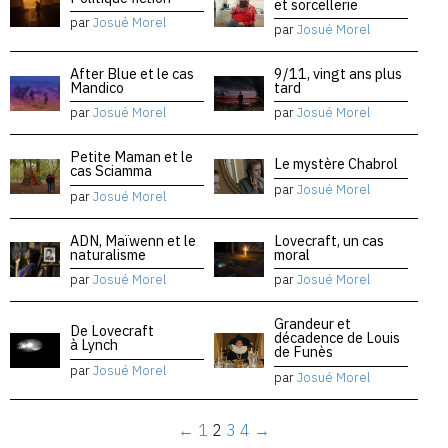
et sorcellerie
par
Josué Morel
par
Josué Morel
After Blue et le cas
9/11, vingt ans plus
Mandico
tard
par
Josué Morel
par
Josué Morel
Petite Maman et le
Le mystère Chabrol
cas Sciamma
par
Josué Morel
par
Josué Morel
ADN, Maïwenn et le
Lovecraft, un cas
naturalisme
moral
par
Josué Morel
par
Josué Morel
Grandeur et
De Lovecraft
décadence de Louis
à Lynch
de Funès
par
Josué Morel
par
Josué Morel
←
1
2
3
4
→