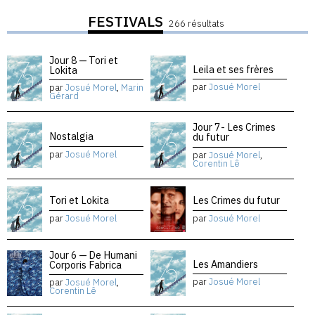
FESTIVALS
266 résultats
Jour 8 — Tori et
Leila et ses frères
Lokita
par
Josué Morel
par
Josué Morel
,
Marin
Gérard
Jour 7- Les Crimes
Nostalgia
du futur
par
Josué Morel
par
Josué Morel
,
Corentin Lê
Tori et Lokita
Les Crimes du futur
par
Josué Morel
par
Josué Morel
Jour 6 — De Humani
Les Amandiers
Corporis Fabrica
par
Josué Morel
par
Josué Morel
,
Corentin Lê