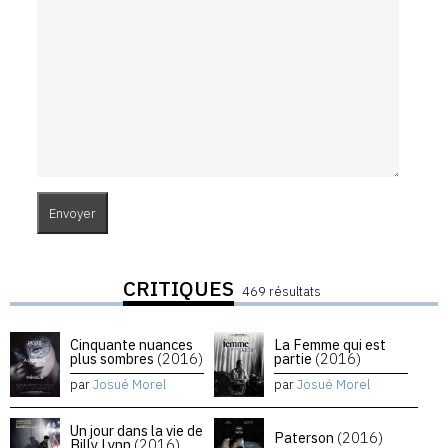
CRITIQUES
469 résultats
Cinquante nuances
La Femme qui est
plus sombres
(2016)
partie
(2016)
par
Josué Morel
par
Josué Morel
Un jour dans la vie de
Paterson
(2016)
Billy Lynn
(2016)