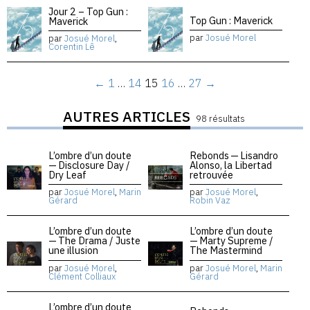
Jour 2 – Top Gun :
Top Gun : Maverick
Maverick
par
Josué Morel
par
Josué Morel
,
Corentin Lê
←
1
…
14
15
16
…
27
→
AUTRES ARTICLES
98 résultats
L’ombre d’un doute
Rebonds — Lisandro
— Disclosure Day /
Alonso, la Libertad
Dry Leaf
retrouvée
par
Josué Morel
,
Marin
par
Josué Morel
,
Gérard
Robin Vaz
L’ombre d’un doute
L’ombre d’un doute
— The Drama / Juste
— Marty Supreme /
une illusion
The Mastermind
par
Josué Morel
,
par
Josué Morel
,
Marin
Clément Colliaux
Gérard
L’ombre d’un doute