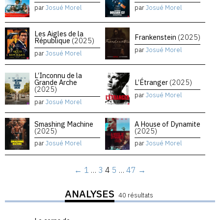
par
Josué Morel
par
Josué Morel
Les Aigles de la
Frankenstein
(2025)
République
(2025)
par
Josué Morel
par
Josué Morel
L’Inconnu de la
Grande Arche
L’Étranger
(2025)
(2025)
par
Josué Morel
par
Josué Morel
Smashing Machine
A House of Dynamite
(2025)
(2025)
par
Josué Morel
par
Josué Morel
←
1
…
3
4
5
…
47
→
ANALYSES
40 résultats