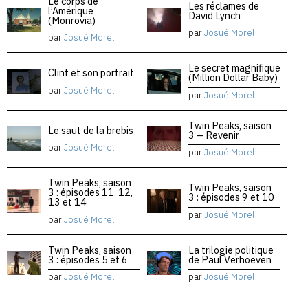
Le corps de
Les réclames de
l’Amérique
David Lynch
(Monrovia)
par
Josué Morel
par
Josué Morel
Le secret magnifique
Clint et son portrait
(Million Dollar Baby)
par
Josué Morel
par
Josué Morel
Twin Peaks, saison
Le saut de la brebis
3 — Revenir
par
Josué Morel
par
Josué Morel
Twin Peaks, saison
Twin Peaks, saison
3 : épisodes 11, 12,
3 : épisodes 9 et 10
13 et 14
par
Josué Morel
par
Josué Morel
Twin Peaks, saison
La trilogie politique
3 : épisodes 5 et 6
de Paul Verhoeven
par
Josué Morel
par
Josué Morel