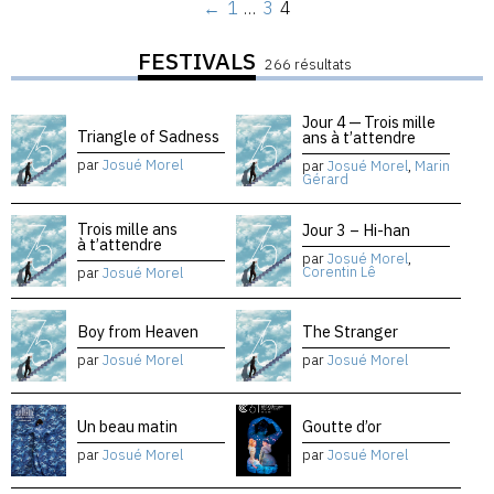
←
1
…
3
4
FESTIVALS
266 résultats
Jour 4 — Trois mille
Triangle of Sadness
ans à t’attendre
par
Josué Morel
par
Josué Morel
,
Marin
Gérard
Trois mille ans
Jour 3 – Hi-han
à t’attendre
par
Josué Morel
,
Corentin Lê
par
Josué Morel
Boy from Heaven
The Stranger
par
Josué Morel
par
Josué Morel
Un beau matin
Goutte d’or
par
Josué Morel
par
Josué Morel