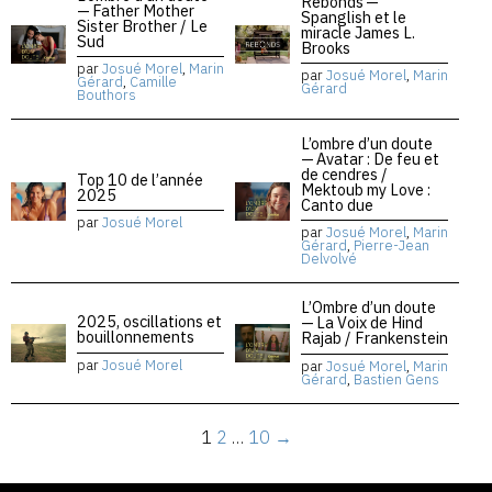
Rebonds —
— Father Mother
Spanglish et le
Sister Brother / Le
miracle James L.
Sud
Brooks
par
Josué Morel
,
Marin
par
Josué Morel
,
Marin
Gérard
,
Camille
Gérard
Bouthors
L’ombre d’un doute
— Avatar : De feu et
de cendres /
Top 10 de l’année
Mektoub my Love :
2025
Canto due
par
Josué Morel
par
Josué Morel
,
Marin
Gérard
,
Pierre-Jean
Delvolvé
L’Ombre d’un doute
2025, oscillations et
— La Voix de Hind
bouillonnements
Rajab / Frankenstein
par
Josué Morel
par
Josué Morel
,
Marin
Gérard
,
Bastien Gens
1
2
…
10
→