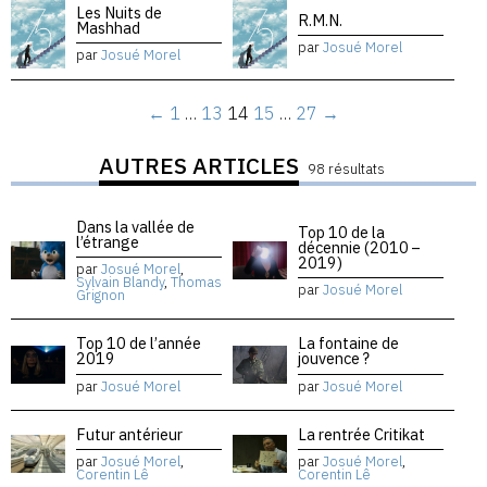
Les Nuits de
R.M.N.
Mashhad
par
Josué Morel
par
Josué Morel
←
1
…
13
14
15
…
27
→
AUTRES ARTICLES
98 résultats
Dans la vallée de
Top 10 de la
l’étrange
décennie (2010 –
2019)
par
Josué Morel
,
Sylvain Blandy
,
Thomas
par
Josué Morel
Grignon
Top 10 de l’année
La fontaine de
2019
jouvence ?
par
Josué Morel
par
Josué Morel
Futur antérieur
La rentrée Critikat
par
Josué Morel
,
par
Josué Morel
,
Corentin Lê
Corentin Lê