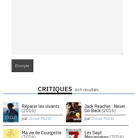
CRITIQUES
469 résultats
Réparer les vivants
Jack Reacher : Never
(2016)
Go Back
(2016)
par
Josué Morel
par
Josué Morel
Ma vie de Courgette
Les Sept
(2016)
Mercenaires
(2016)