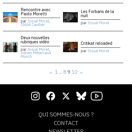
Rencontre avec
Les Forbans de la
Paolo Moretti
nuit
par
Josué Morel
,
par
Josué Morel
Chloé Cavillier
Deux nouvelles
rubriques vidéo
Critikat reloaded
par
Josué Morel
,
par
Josué Morel
Adrien Mitterrand
Munch
←
1
…
8
9
10
→
QUI SOMMES-NOUS ?
CONTACT
NEWSLETTER