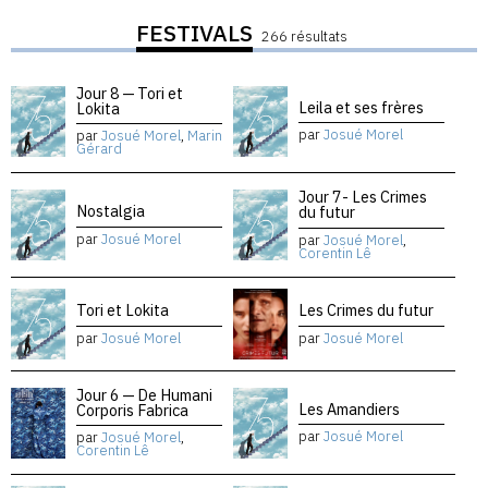
FESTIVALS
266 résultats
Jour 8 — Tori et
Leila et ses frères
Lokita
par
Josué Morel
par
Josué Morel
,
Marin
Gérard
Jour 7- Les Crimes
Nostalgia
du futur
par
Josué Morel
par
Josué Morel
,
Corentin Lê
Tori et Lokita
Les Crimes du futur
par
Josué Morel
par
Josué Morel
Jour 6 — De Humani
Les Amandiers
Corporis Fabrica
par
Josué Morel
par
Josué Morel
,
Corentin Lê