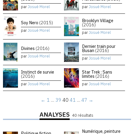
par
Josué Morel
par
Josué Morel
Brooklyn Village
Soy Nero
(2015)
(2016)
par
Josué Morel
par
Josué Morel
Dernier train pour
Divines
(2016)
Busan
(2016)
par
Josué Morel
par
Josué Morel
Instinct de survie
Star Trek : Sans
(2016)
limites
(2016)
par
Josué Morel
par
Josué Morel
←
1
…
39
40
41
…
47
→
ANALYSES
40 résultats
Numérique, peinture
Politique fiction