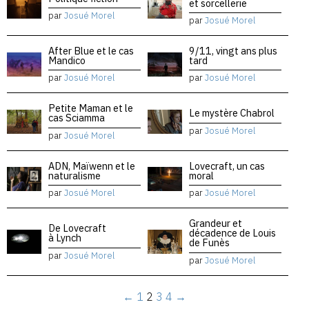
et sorcellerie
par
Josué Morel
par
Josué Morel
After Blue et le cas
9/11, vingt ans plus
Mandico
tard
par
Josué Morel
par
Josué Morel
Petite Maman et le
Le mystère Chabrol
cas Sciamma
par
Josué Morel
par
Josué Morel
ADN, Maïwenn et le
Lovecraft, un cas
naturalisme
moral
par
Josué Morel
par
Josué Morel
Grandeur et
De Lovecraft
décadence de Louis
à Lynch
de Funès
par
Josué Morel
par
Josué Morel
←
1
2
3
4
→