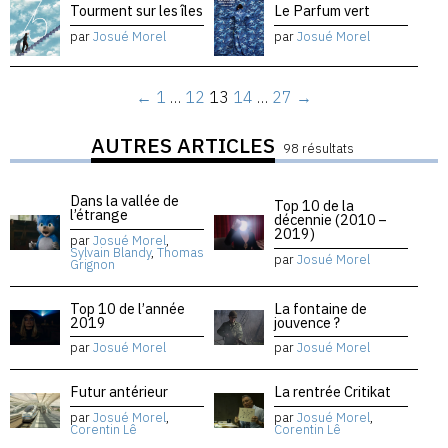
Tourment sur les îles
Le Parfum vert
par
Josué Morel
par
Josué Morel
←
1
…
12
13
14
…
27
→
AUTRES ARTICLES
98 résultats
Dans la vallée de
Top 10 de la
l’étrange
décennie (2010 –
2019)
par
Josué Morel
,
Sylvain Blandy
,
Thomas
par
Josué Morel
Grignon
Top 10 de l’année
La fontaine de
2019
jouvence ?
par
Josué Morel
par
Josué Morel
Futur antérieur
La rentrée Critikat
par
Josué Morel
,
par
Josué Morel
,
Corentin Lê
Corentin Lê