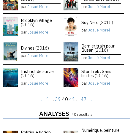
par
Josué Morel
par
Josué Morel
Brooklyn Village
Soy Nero
(2015)
(2016)
par
Josué Morel
par
Josué Morel
Dernier train pour
Divines
(2016)
Busan
(2016)
par
Josué Morel
par
Josué Morel
Instinct de survie
Star Trek : Sans
(2016)
limites
(2016)
par
Josué Morel
par
Josué Morel
←
1
…
39
40
41
…
47
→
ANALYSES
40 résultats
Numérique, peinture
Politique fiction