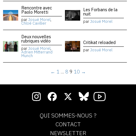
Rencontre avec
Les Forbans de la
Paolo Moretti
nuit
par
Josué Morel
,
par
Josué Morel
Chloé Cavillier
Deux nouvelles
rubriques vidéo
Critikat reloaded
par
Josué Morel
,
par
Josué Morel
Adrien Mitterrand
Munch
←
1
…
8
9
10
→
QUI SOMMES-NOUS ?
CONTACT
NEWSLETTER