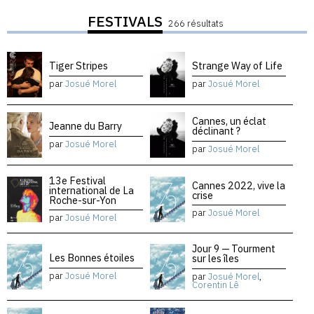
FESTIVALS
266 résultats
Tiger Stripes
Strange Way of Life
par
Josué Morel
par
Josué Morel
Cannes, un éclat
Jeanne du Barry
déclinant ?
par
Josué Morel
par
Josué Morel
13e Festival
Cannes 2022, vive la
international de La
crise
Roche-sur-Yon
par
Josué Morel
par
Josué Morel
Jour 9 — Tourment
Les Bonnes étoiles
sur les îles
par
Josué Morel
par
Josué Morel
,
Corentin Lê