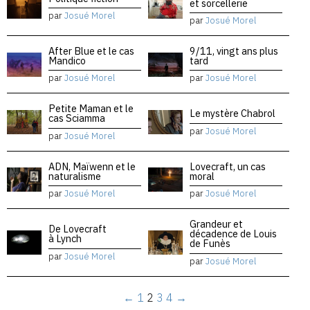
et sorcellerie
par
Josué Morel
par
Josué Morel
After Blue et le cas
9/11, vingt ans plus
Mandico
tard
par
Josué Morel
par
Josué Morel
Petite Maman et le
Le mystère Chabrol
cas Sciamma
par
Josué Morel
par
Josué Morel
ADN, Maïwenn et le
Lovecraft, un cas
naturalisme
moral
par
Josué Morel
par
Josué Morel
Grandeur et
De Lovecraft
décadence de Louis
à Lynch
de Funès
par
Josué Morel
par
Josué Morel
←
1
2
3
4
→