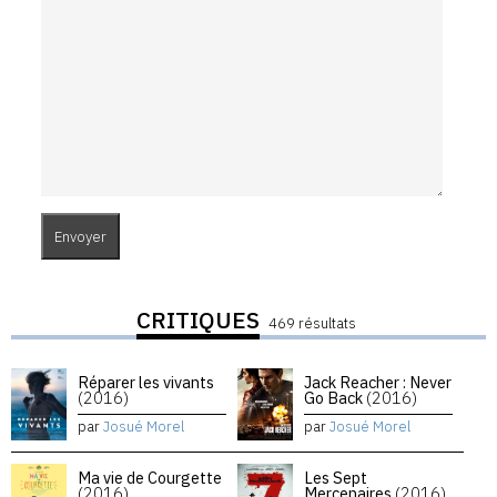
CRITIQUES
469 résultats
Réparer les vivants
Jack Reacher : Never
(2016)
Go Back
(2016)
par
Josué Morel
par
Josué Morel
Ma vie de Courgette
Les Sept
(2016)
Mercenaires
(2016)