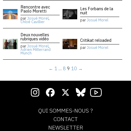
Rencontre avec
Les Forbans de la
Paolo Moretti
nuit
par
Josué Morel
,
par
Josué Morel
Chloé Cavillier
Deux nouvelles
rubriques vidéo
Critikat reloaded
par
Josué Morel
,
par
Josué Morel
Adrien Mitterrand
Munch
←
1
…
8
9
10
→
QUI SOMMES-NOUS ?
CONTACT
NEWSLETTER