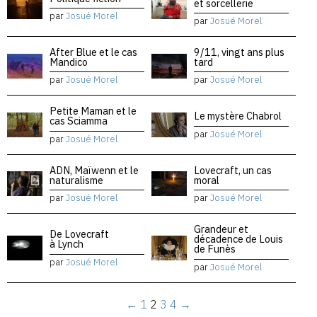
et sorcellerie
par
Josué Morel
par
Josué Morel
After Blue et le cas
9/11, vingt ans plus
Mandico
tard
par
Josué Morel
par
Josué Morel
Petite Maman et le
Le mystère Chabrol
cas Sciamma
par
Josué Morel
par
Josué Morel
ADN, Maïwenn et le
Lovecraft, un cas
naturalisme
moral
par
Josué Morel
par
Josué Morel
Grandeur et
De Lovecraft
décadence de Louis
à Lynch
de Funès
par
Josué Morel
par
Josué Morel
←
1
2
3
4
→