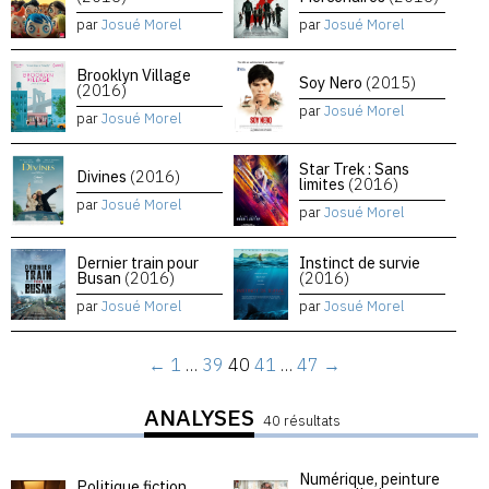
par
Josué Morel
par
Josué Morel
Brooklyn Village
Soy Nero
(2015)
(2016)
par
Josué Morel
par
Josué Morel
Star Trek : Sans
Divines
(2016)
limites
(2016)
par
Josué Morel
par
Josué Morel
Dernier train pour
Instinct de survie
Busan
(2016)
(2016)
par
Josué Morel
par
Josué Morel
←
1
…
39
40
41
…
47
→
ANALYSES
40 résultats
Numérique, peinture
Politique fiction