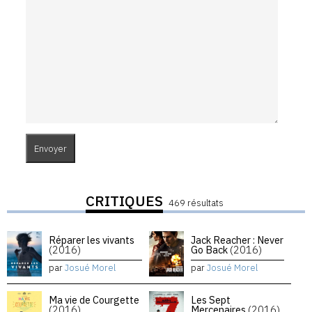
CRITIQUES
469 résultats
Réparer les vivants
Jack Reacher : Never
(2016)
Go Back
(2016)
par
Josué Morel
par
Josué Morel
Ma vie de Courgette
Les Sept
(2016)
Mercenaires
(2016)