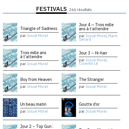
FESTIVALS
266 résultats
Jour 4 — Trois mille
Triangle of Sadness
ans à t’attendre
par
Josué Morel
par
Josué Morel
,
Marin
Gérard
Trois mille ans
Jour 3 – Hi-han
à t’attendre
par
Josué Morel
,
Corentin Lê
par
Josué Morel
Boy from Heaven
The Stranger
par
Josué Morel
par
Josué Morel
Un beau matin
Goutte d’or
par
Josué Morel
par
Josué Morel
Jour 2 – Top Gun :