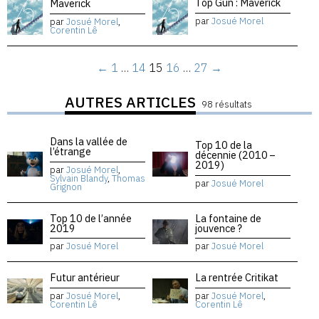
Top Gun : Maverick
Maverick
par
Josué Morel
par
Josué Morel
,
Corentin Lê
←
1
…
14
15
16
…
27
→
AUTRES ARTICLES
98 résultats
Dans la vallée de
Top 10 de la
l’étrange
décennie (2010 –
2019)
par
Josué Morel
,
Sylvain Blandy
,
Thomas
par
Josué Morel
Grignon
Top 10 de l’année
La fontaine de
2019
jouvence ?
par
Josué Morel
par
Josué Morel
Futur antérieur
La rentrée Critikat
par
Josué Morel
,
par
Josué Morel
,
Corentin Lê
Corentin Lê