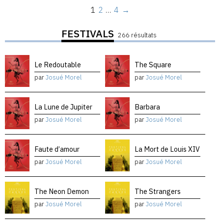
1
2
…
4
→
FESTIVALS
266 résultats
Le Redoutable
The Square
par
Josué Morel
par
Josué Morel
La Lune de Jupiter
Barbara
par
Josué Morel
par
Josué Morel
Faute d’amour
La Mort de Louis XIV
par
Josué Morel
par
Josué Morel
The Neon Demon
The Strangers
par
Josué Morel
par
Josué Morel