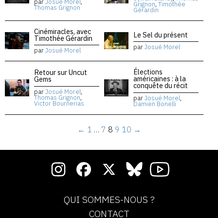
par
Josué Morel
,
Grignon
,
Timothée
Thomas Grignon
Gérardin
Cinémiracles, avec
Le Sel du présent
Timothée Gérardin
par
Josué Morel
par
Josué Morel
Élections
Retour sur Uncut
américaines : à la
Gems
conquête du récit
par
Josué Morel
,
Thomas Grignon
,
par
Josué Morel
,
Victor Bournerias
Damien Bonelli
←
1
…
7
8
9
10
→
QUI SOMMES-NOUS ?
CONTACT