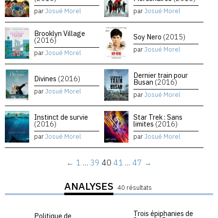
par
Josué Morel
par
Josué Morel
Brooklyn Village
Soy Nero
(2015)
(2016)
par
Josué Morel
par
Josué Morel
Dernier train pour
Divines
(2016)
Busan
(2016)
par
Josué Morel
par
Josué Morel
Instinct de survie
Star Trek : Sans
(2016)
limites
(2016)
par
Josué Morel
par
Josué Morel
←
1
…
39
40
41
…
47
→
ANALYSES
40 résultats
Trois épiphanies de
Politique de