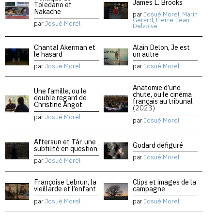
James L. Brooks
Toledano et
Nakache
par
Josué Morel
,
Marin
Gérard
,
Pierre-Jean
par
Josué Morel
Delvolvé
Chantal Akerman et
Alain Delon, Je est
le hasard
un autre
par
Josué Morel
par
Josué Morel
Anatomie d’une
Une famille, ou le
chute, ou le cinéma
double regard de
français au tribunal
Christine Angot
(2023)
par
Josué Morel
par
Josué Morel
Aftersun et Tàr, une
Godard défiguré
subtilité en question
par
Josué Morel
par
Josué Morel
Françoise Lebrun, la
Clips et images de la
vieillarde et l’enfant
campagne
par
Josué Morel
par
Josué Morel