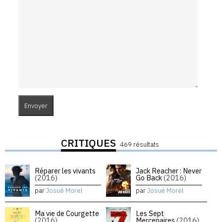
CRITIQUES
469 résultats
Réparer les vivants
Jack Reacher : Never
(2016)
Go Back
(2016)
par
Josué Morel
par
Josué Morel
Ma vie de Courgette
Les Sept
(2016)
Mercenaires
(2016)