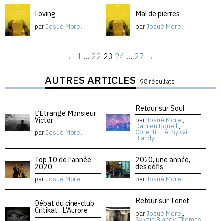
Loving
Mal de pierres
par
Josué Morel
par
Josué Morel
←
1
…
22
23
24
…
27
→
AUTRES ARTICLES
98 résultats
Retour sur Soul
L’Étrange Monsieur
Victor
par
Josué Morel
,
Damien Bonelli
,
Corentin Lê
,
Sylvain
par
Josué Morel
Blandy
Top 10 de l’année
2020, une année,
2020
des défis
par
Josué Morel
par
Josué Morel
Retour sur Tenet
Débat du ciné-club
Critikat : L’Aurore
par
Josué Morel
,
Sylvain Blandy
,
Thomas