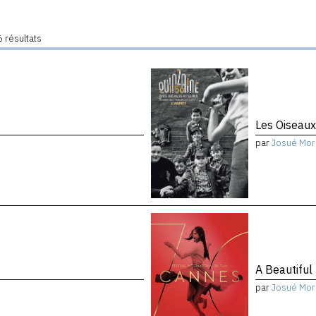
 résultats
Les Oiseau
par
Josué Mor
A Beautiful
par
Josué Mor