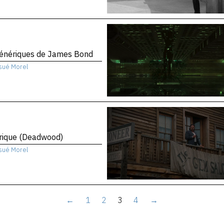
génériques de James Bond
sué Morel
rique (Deadwood)
sué Morel
←
1
2
3
4
→