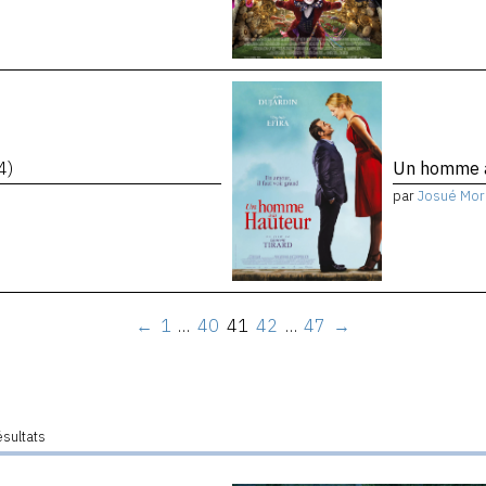
4)
Un homme à
par
Josué Mor
←
1
…
40
41
42
…
47
→
ésultats