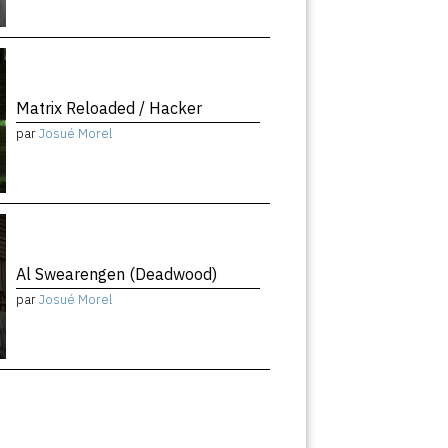
Matrix Reloaded / Hacker
par
Josué Morel
Al Swearengen (Deadwood)
par
Josué Morel