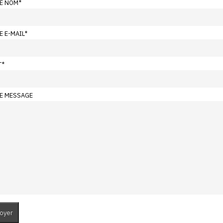
E NOM
*
E E-MAIL
*
T
*
E MESSAGE