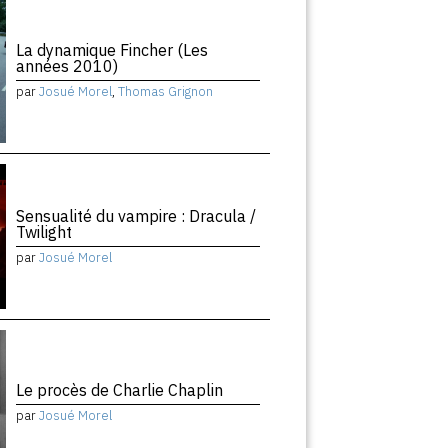
La dynamique Fincher (Les
années 2010)
par
Josué Morel
,
Thomas Grignon
Sensualité du vampire : Dracula /
Twilight
par
Josué Morel
Le procès de Charlie Chaplin
par
Josué Morel