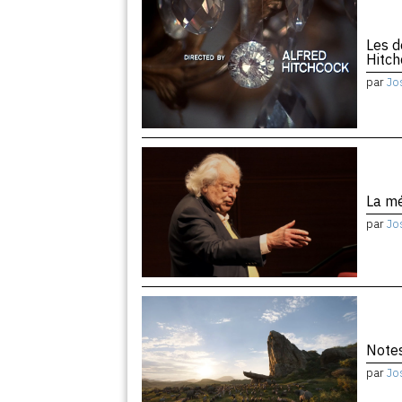
Les d
Hitc
par
Jo
La m
par
Jo
Notes
par
Jo