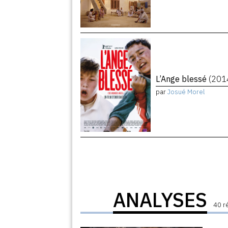
L’Ange blessé
(201
par
Josué Morel
ANALYSES
40 r