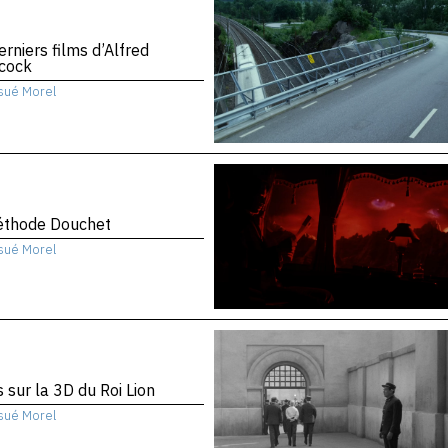
erniers films d’Alfred
hcock
sué Morel
éthode Douchet
sué Morel
 sur la 3D du Roi Lion
sué Morel