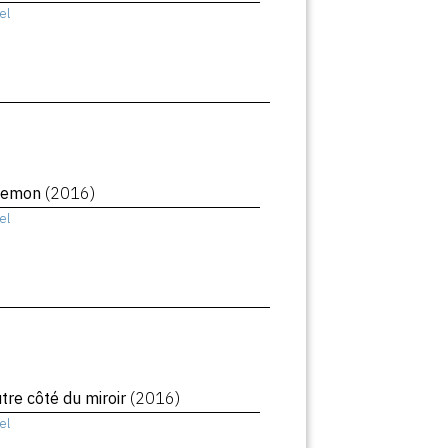
el
Demon
(2016)
el
utre côté du miroir
(2016)
el