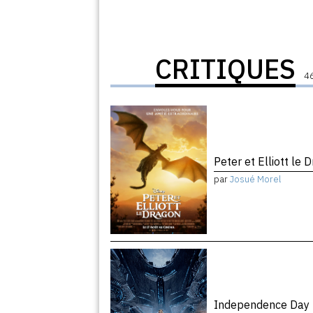
CRITIQUES
46
Peter et Elliott le
par
Josué Morel
Independence Day 