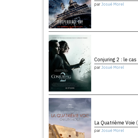
par
Josué Morel
Conjuring 2 : le cas
par
Josué Morel
La Quatrième Voie
par
Josué Morel