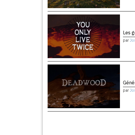
Les 
par
Jo
Géné
par
Jo