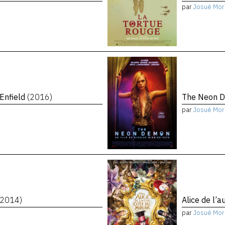
par
Josué Mor
 Enfield
(2016)
The Neon 
par
Josué Mor
(2014)
Alice de l’a
par
Josué Mor