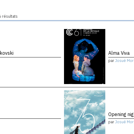
 résultats
kovski
Alma Viva
par
Josué Mor
Opening nig
par
Josué Mor