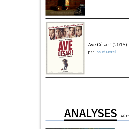
Ave César !
(2015)
par
Josué Morel
ANALYSES
40 r