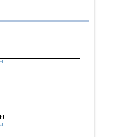
el
ht
el