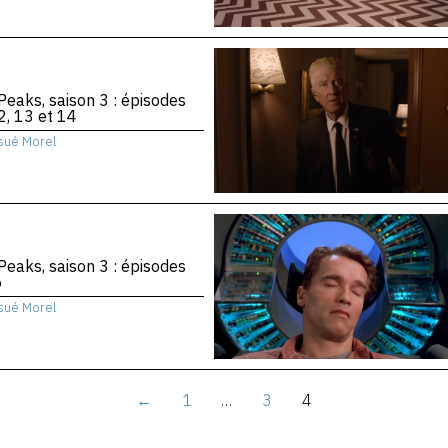
Peaks, saison 3 : épisodes
2, 13 et 14
sué Morel
Peaks, saison 3 : épisodes
6
sué Morel
←
1
…
3
4