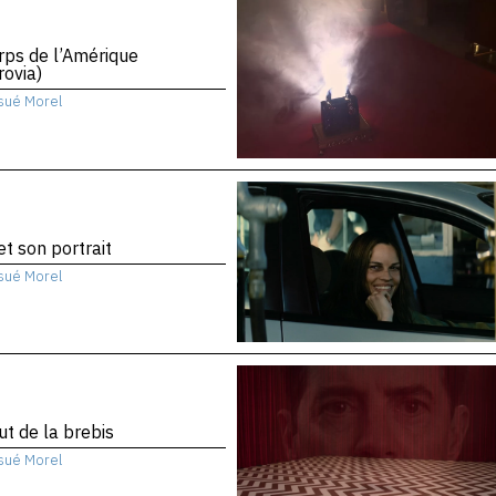
rps de l’Amérique
ovia)
sué Morel
 et son portrait
sué Morel
ut de la brebis
sué Morel