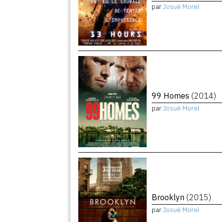
par
Josué Morel
99 Homes
(2014)
par
Josué Morel
Brooklyn
(2015)
par
Josué Morel