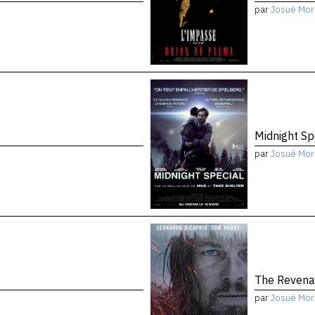
par
Josué Mor
Midnight Sp
par
Josué Mor
The Reven
par
Josué Mor