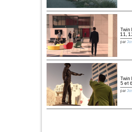
Twin 
11, 1
par
Jo
Twin 
5 et 
par
Jo