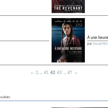
À une heure
par
Josué Mor
←
1
…
41
42
43
…
47
→
ésultats