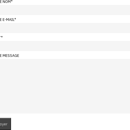
E NOM
*
E E-MAIL
*
T
*
E MESSAGE