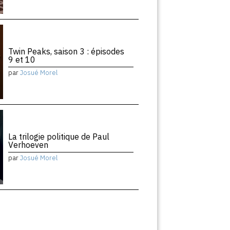
Twin Peaks, saison 3 : épisodes
9 et 10
par
Josué Morel
La trilogie politique de Paul
Verhoeven
par
Josué Morel