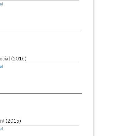
el
ecial
(2016)
el
ant
(2015)
el