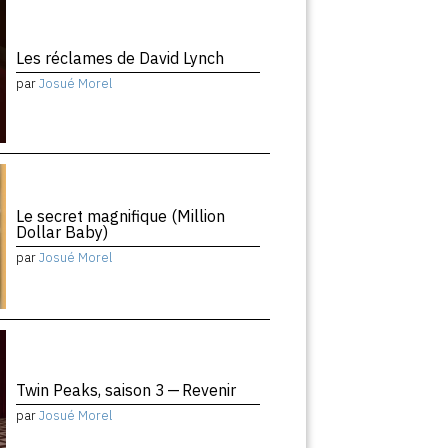
Les réclames de David Lynch
par
Josué Morel
Le secret magnifique (Million
Dollar Baby)
par
Josué Morel
Twin Peaks, saison 3 — Revenir
par
Josué Morel