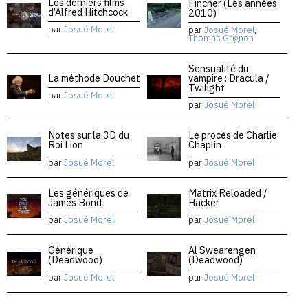
Les derniers films
Fincher (Les années
d’Alfred Hitchcock
2010)
par
Josué Morel
par
Josué Morel
,
Thomas Grignon
Sensualité du
La méthode Douchet
vampire : Dracula /
Twilight
par
Josué Morel
par
Josué Morel
Notes sur la 3D du
Le procès de Charlie
Roi Lion
Chaplin
par
Josué Morel
par
Josué Morel
Les génériques de
Matrix Reloaded /
James Bond
Hacker
par
Josué Morel
par
Josué Morel
Générique
Al Swearengen
(Deadwood)
(Deadwood)
par
Josué Morel
par
Josué Morel