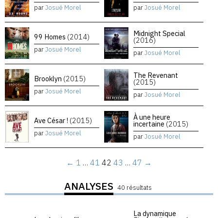
par
Josué Morel
par
Josué Morel
Midnight Special
99 Homes
(2014)
(2016)
par
Josué Morel
par
Josué Morel
The Revenant
Brooklyn
(2015)
(2015)
par
Josué Morel
par
Josué Morel
À une heure
Ave César !
(2015)
incertaine
(2015)
par
Josué Morel
par
Josué Morel
←
1
…
41
42
43
…
47
→
ANALYSES
40 résultats
La dynamique