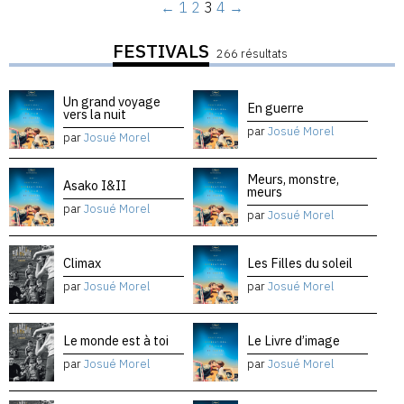
←
1
2
3
4
→
FESTIVALS
266 résultats
Un grand voyage
En guerre
vers la nuit
par
Josué Morel
par
Josué Morel
Meurs, monstre,
Asako I&II
meurs
par
Josué Morel
par
Josué Morel
Climax
Les Filles du soleil
par
Josué Morel
par
Josué Morel
Le monde est à toi
Le Livre d’image
par
Josué Morel
par
Josué Morel