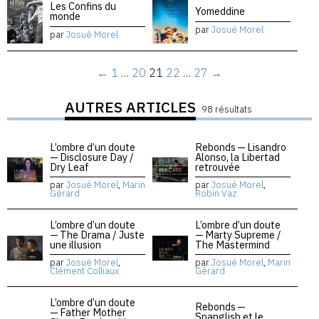
Les Confins du
Yomeddine
monde
par
Josué Morel
par
Josué Morel
←
1
…
20
21
22
…
27
→
AUTRES ARTICLES
98 résultats
L’ombre d’un doute
Rebonds — Lisandro
— Disclosure Day /
Alonso, la Libertad
Dry Leaf
retrouvée
par
Josué Morel
,
Marin
par
Josué Morel
,
Gérard
Robin Vaz
L’ombre d’un doute
L’ombre d’un doute
— The Drama / Juste
— Marty Supreme /
une illusion
The Mastermind
par
Josué Morel
,
par
Josué Morel
,
Marin
Clément Colliaux
Gérard
L’ombre d’un doute
Rebonds —
— Father Mother
Spanglish et le