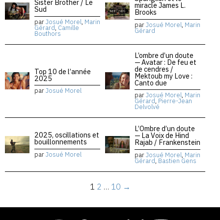
Sister Brother / Le
miracle James L.
Sud
Brooks
par
Josué Morel
,
Marin
par
Josué Morel
,
Marin
Gérard
,
Camille
Gérard
Bouthors
L’ombre d’un doute
— Avatar : De feu et
de cendres /
Top 10 de l’année
Mektoub my Love :
2025
Canto due
par
Josué Morel
par
Josué Morel
,
Marin
Gérard
,
Pierre-Jean
Delvolvé
L’Ombre d’un doute
2025, oscillations et
— La Voix de Hind
bouillonnements
Rajab / Frankenstein
par
Josué Morel
par
Josué Morel
,
Marin
Gérard
,
Bastien Gens
1
2
…
10
→