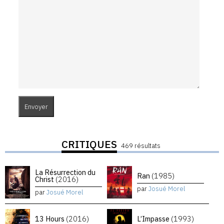
CRITIQUES
469 résultats
La Résurrection du
Ran
(1985)
Christ
(2016)
par
Josué Morel
par
Josué Morel
13 Hours
(2016)
L’Impasse
(1993)