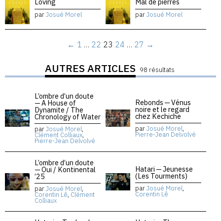
Loving
Mal de pierres
par
Josué Morel
par
Josué Morel
←
1
…
22
23
24
…
27
→
AUTRES ARTICLES
98 résultats
L’ombre d’un doute
Rebonds — Vénus
— A House of
noire et le regard
Dynamite / The
chez Kechiche
Chronology of Water
par
Josué Morel
,
par
Josué Morel
,
Pierre-Jean Delvolvé
Clément Colliaux
,
Pierre-Jean Delvolvé
L’ombre d’un doute
Hatari — Jeunesse
— Oui / Kontinental
(Les Tourments)
’25
par
Josué Morel
,
par
Josué Morel
,
Corentin Lê
Corentin Lê
,
Clément
Colliaux