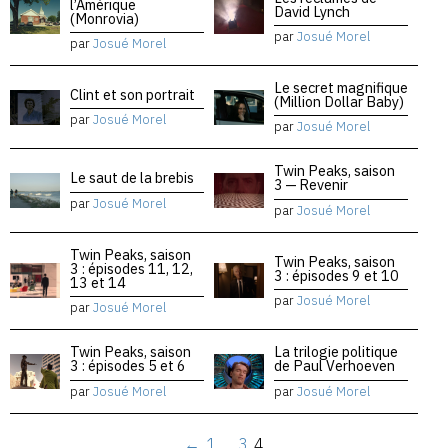
l’Amérique
David Lynch
(Monrovia)
par
Josué Morel
par
Josué Morel
Le secret magnifique
Clint et son portrait
(Million Dollar Baby)
par
Josué Morel
par
Josué Morel
Twin Peaks, saison
Le saut de la brebis
3 — Revenir
par
Josué Morel
par
Josué Morel
Twin Peaks, saison
Twin Peaks, saison
3 : épisodes 11, 12,
3 : épisodes 9 et 10
13 et 14
par
Josué Morel
par
Josué Morel
Twin Peaks, saison
La trilogie politique
3 : épisodes 5 et 6
de Paul Verhoeven
par
Josué Morel
par
Josué Morel
←
1
…
3
4