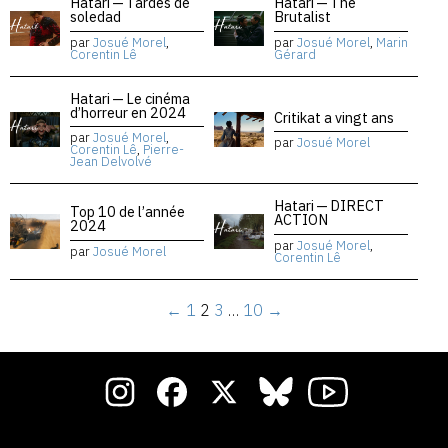
Hatari — Tardes de
Hatari — The
soledad
Brutalist
par
Josué Morel
,
par
Josué Morel
,
Marin
Corentin Lê
Gérard
Hatari — Le cinéma
d’horreur en 2024
Critikat a vingt ans
par
Josué Morel
,
par
Josué Morel
Corentin Lê
,
Pierre-
Jean Delvolvé
Hatari — DIRECT
Top 10 de l’année
ACTION
2024
par
Josué Morel
,
par
Josué Morel
Corentin Lê
←
1
2
3
…
10
→