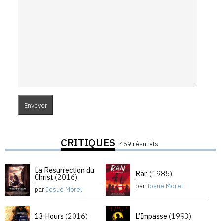
CRITIQUES
469 résultats
La Résurrection du
Ran
(1985)
Christ
(2016)
par
Josué Morel
par
Josué Morel
13 Hours
(2016)
L’Impasse
(1993)