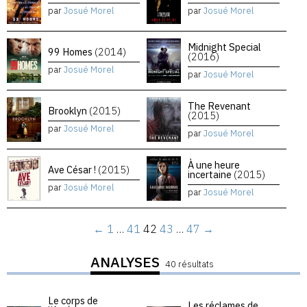
par
Josué Morel
par
Josué Morel
Midnight Special
99 Homes
(2014)
(2016)
par
Josué Morel
par
Josué Morel
The Revenant
Brooklyn
(2015)
(2015)
par
Josué Morel
par
Josué Morel
À une heure
Ave César !
(2015)
incertaine
(2015)
par
Josué Morel
par
Josué Morel
←
1
…
41
42
43
…
47
→
ANALYSES
40 résultats
Le corps de
Les réclames de