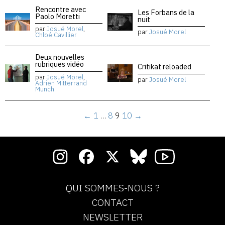
Rencontre avec
Les Forbans de la
Paolo Moretti
nuit
par
Josué Morel
,
par
Josué Morel
Chloé Cavillier
Deux nouvelles
rubriques vidéo
Critikat reloaded
par
Josué Morel
,
par
Josué Morel
Adrien Mitterrand
Munch
←
1
…
8
9
10
→
QUI SOMMES-NOUS ?
CONTACT
NEWSLETTER