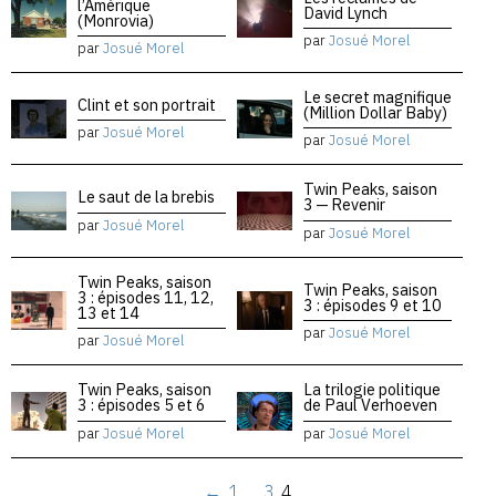
l’Amérique
David Lynch
(Monrovia)
par
Josué Morel
par
Josué Morel
Le secret magnifique
Clint et son portrait
(Million Dollar Baby)
par
Josué Morel
par
Josué Morel
Twin Peaks, saison
Le saut de la brebis
3 — Revenir
par
Josué Morel
par
Josué Morel
Twin Peaks, saison
Twin Peaks, saison
3 : épisodes 11, 12,
3 : épisodes 9 et 10
13 et 14
par
Josué Morel
par
Josué Morel
Twin Peaks, saison
La trilogie politique
3 : épisodes 5 et 6
de Paul Verhoeven
par
Josué Morel
par
Josué Morel
←
1
…
3
4