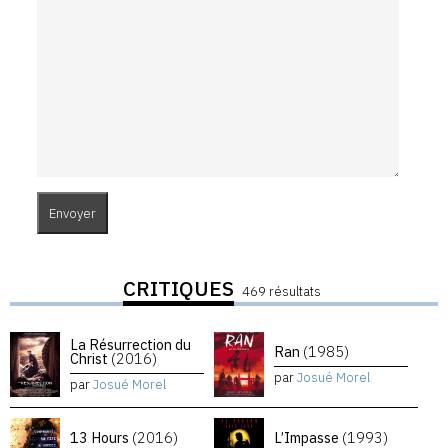
CRITIQUES
469 résultats
La Résurrection du
Ran
(1985)
Christ
(2016)
par
Josué Morel
par
Josué Morel
13 Hours
(2016)
L’Impasse
(1993)