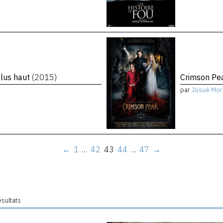
plus haut
(2015)
Crimson P
par
Josué Mor
←
1
…
42
43
44
…
47
→
ésultats