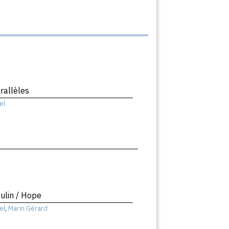
rallèles
el
ulin / Hope
el
,
Marin Gérard