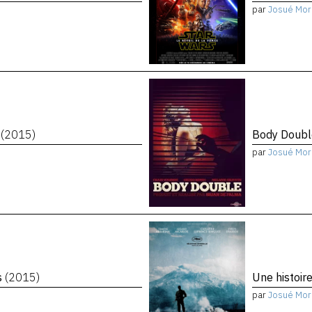
par
Josué Mor
n
(2015)
Body Doub
par
Josué Mor
s
(2015)
Une histoir
par
Josué Mor