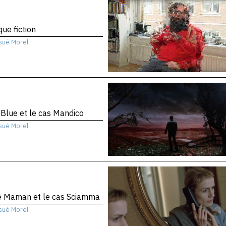
que fiction
sué Morel
 Blue et le cas Mandico
sué Morel
te Maman et le cas Sciamma
sué Morel