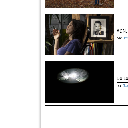
ADN, 
par
Jo
De Lo
par
Jo