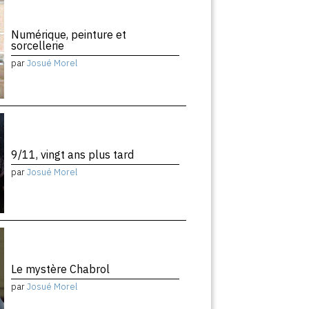
Numérique, peinture et
sorcellerie
par
Josué Morel
9/11, vingt ans plus tard
par
Josué Morel
Le mystère Chabrol
par
Josué Morel