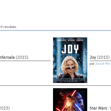
9 résultats
infernale
(2015)
Joy
(2015)
par
Josué Mor
2015)
Star Wars :