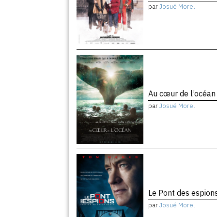
par
Josué Morel
Au cœur de l’océa
par
Josué Morel
Le Pont des espion
par
Josué Morel