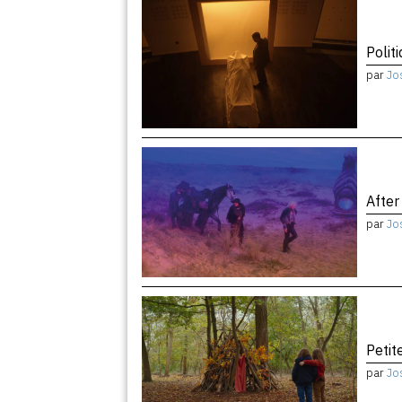
Politi
par
Jo
After
par
Jo
Peti
par
Jo