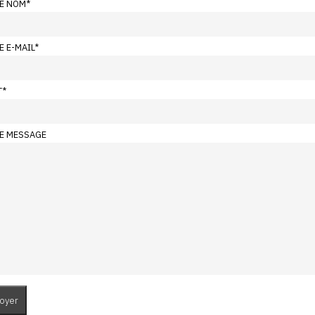
E NOM
*
E E-MAIL
*
T
*
E MESSAGE