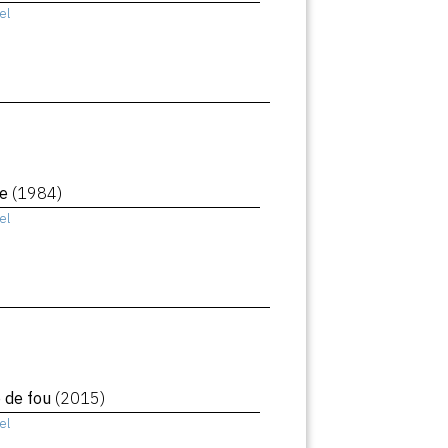
el
le
(1984)
el
e de fou
(2015)
el