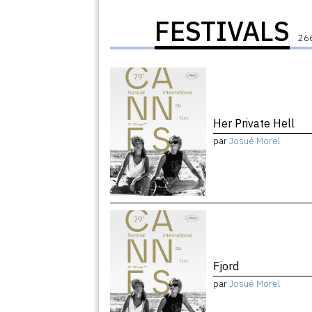
FESTIVALS
266
Her Private Hell
par
Josué Morel
Fjord
par
Josué Morel