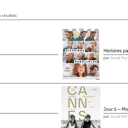
 résultats
Histoires pa
par
Josué Mor
Jour 6 — Mo
par
Josué Mor