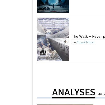
The Walk – Rêver 
par
Josué Morel
ANALYSES
40 r