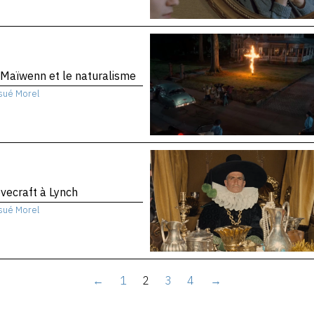
Maïwenn et le naturalisme
sué Morel
vecraft à Lynch
sué Morel
←
1
2
3
4
→