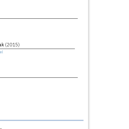
eak
(2015)
el