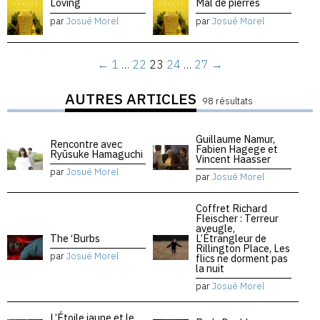
Loving
Mal de pierres
par
Josué Morel
par
Josué Morel
←
1
…
22
23
24
…
27
→
AUTRES ARTICLES
98 résultats
Guillaume Namur,
Rencontre avec
Fabien Hagege et
Ryūsuke Hamaguchi
Vincent Haasser
par
Josué Morel
par
Josué Morel
Coffret Richard
Fleischer : Terreur
aveugle,
The ‘Burbs
L’Étrangleur de
Rillington Place, Les
par
Josué Morel
flics ne dorment pas
la nuit
par
Josué Morel
L’Étoile jaune et le