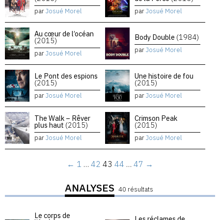
par
Josué Morel
par
Josué Morel
Au cœur de l’océan
Body Double
(1984)
(2015)
par
Josué Morel
par
Josué Morel
Le Pont des espions
Une histoire de fou
(2015)
(2015)
par
Josué Morel
par
Josué Morel
The Walk – Rêver
Crimson Peak
plus haut
(2015)
(2015)
par
Josué Morel
par
Josué Morel
←
1
…
42
43
44
…
47
→
ANALYSES
40 résultats
Le corps de
Les réclames de