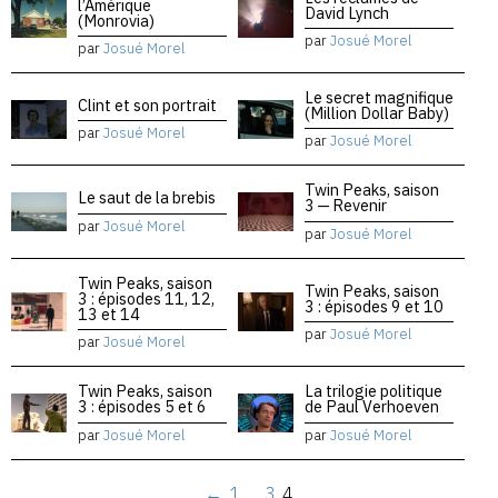
l’Amérique
David Lynch
(Monrovia)
par
Josué Morel
par
Josué Morel
Le secret magnifique
Clint et son portrait
(Million Dollar Baby)
par
Josué Morel
par
Josué Morel
Twin Peaks, saison
Le saut de la brebis
3 — Revenir
par
Josué Morel
par
Josué Morel
Twin Peaks, saison
Twin Peaks, saison
3 : épisodes 11, 12,
3 : épisodes 9 et 10
13 et 14
par
Josué Morel
par
Josué Morel
Twin Peaks, saison
La trilogie politique
3 : épisodes 5 et 6
de Paul Verhoeven
par
Josué Morel
par
Josué Morel
←
1
…
3
4