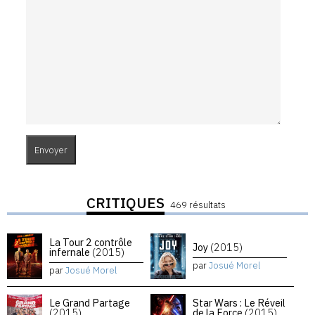
CRITIQUES
469 résultats
La Tour 2 contrôle
Joy
(2015)
infernale
(2015)
par
Josué Morel
par
Josué Morel
Le Grand Partage
Star Wars : Le Réveil
(2015)
de la Force
(2015)