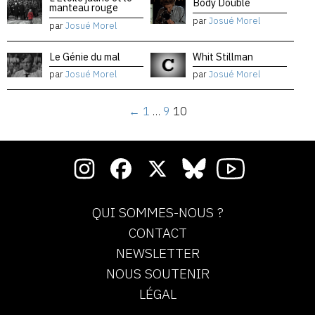
Body Double
manteau rouge
par
Josué Morel
par
Josué Morel
Le Génie du mal
Whit Stillman
par
Josué Morel
par
Josué Morel
←
1
…
9
10
QUI SOMMES-NOUS ?
CONTACT
NEWSLETTER
NOUS SOUTENIR
LÉGAL