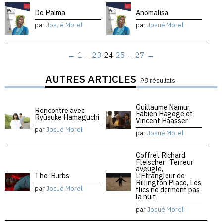
De Palma
Anomalisa
par
Josué Morel
par
Josué Morel
←
1
…
23
24
25
…
27
→
AUTRES ARTICLES
98 résultats
Guillaume Namur,
Rencontre avec
Fabien Hagege et
Ryūsuke Hamaguchi
Vincent Haasser
par
Josué Morel
par
Josué Morel
Coffret Richard
Fleischer : Terreur
aveugle,
The ‘Burbs
L’Étrangleur de
Rillington Place, Les
par
Josué Morel
flics ne dorment pas
la nuit
par
Josué Morel