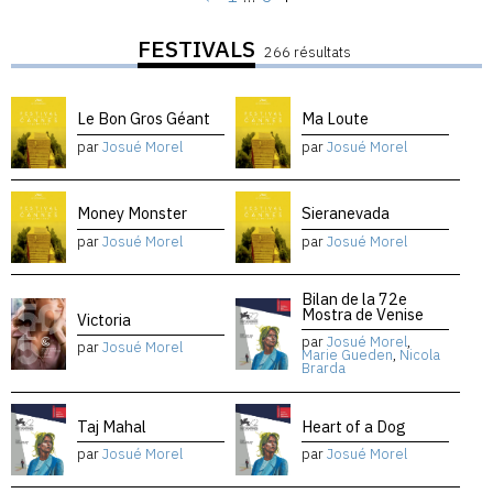
FESTIVALS
266 résultats
Le Bon Gros Géant
Ma Loute
par
Josué Morel
par
Josué Morel
Money Monster
Sieranevada
par
Josué Morel
par
Josué Morel
Bilan de la 72e
Mostra de Venise
Victoria
par
Josué Morel
,
par
Josué Morel
Marie Gueden
,
Nicola
Brarda
Taj Mahal
Heart of a Dog
par
Josué Morel
par
Josué Morel