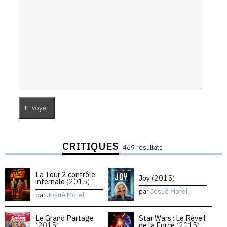
CRITIQUES
469 résultats
La Tour 2 contrôle
Joy
(2015)
infernale
(2015)
par
Josué Morel
par
Josué Morel
Le Grand Partage
Star Wars : Le Réveil
(2015)
de la Force
(2015)