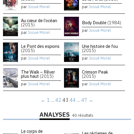
par
Josué Morel
par
Josué Morel
Au cœur de l’océan
Body Double
(1984)
(2015)
par
Josué Morel
par
Josué Morel
Le Pont des espions
Une histoire de fou
(2015)
(2015)
par
Josué Morel
par
Josué Morel
The Walk – Rêver
Crimson Peak
plus haut
(2015)
(2015)
par
Josué Morel
par
Josué Morel
←
1
…
42
43
44
…
47
→
ANALYSES
40 résultats
Le corps de
Les réclames de