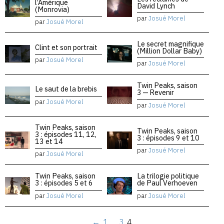
l’Amérique
David Lynch
(Monrovia)
par
Josué Morel
par
Josué Morel
Le secret magnifique
Clint et son portrait
(Million Dollar Baby)
par
Josué Morel
par
Josué Morel
Twin Peaks, saison
Le saut de la brebis
3 — Revenir
par
Josué Morel
par
Josué Morel
Twin Peaks, saison
Twin Peaks, saison
3 : épisodes 11, 12,
3 : épisodes 9 et 10
13 et 14
par
Josué Morel
par
Josué Morel
Twin Peaks, saison
La trilogie politique
3 : épisodes 5 et 6
de Paul Verhoeven
par
Josué Morel
par
Josué Morel
←
1
…
3
4