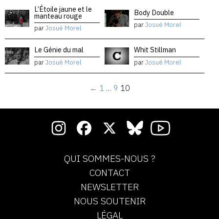
L’Étoile jaune et le
Body Double
manteau rouge
par
Josué Morel
par
Josué Morel
Le Génie du mal
Whit Stillman
par
Josué Morel
par
Josué Morel
←
1
…
9
10
QUI SOMMES-NOUS ?
CONTACT
NEWSLETTER
NOUS SOUTENIR
LÉGAL