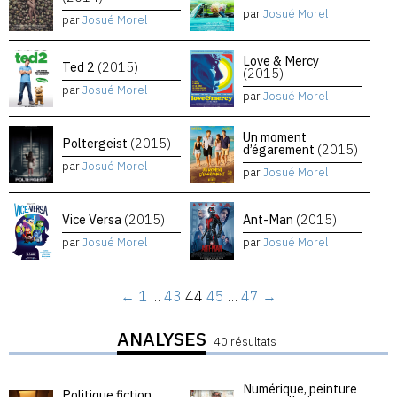
par
Josué Morel
par
Josué Morel
Love & Mercy
Ted 2
(2015)
(2015)
par
Josué Morel
par
Josué Morel
Un moment
Poltergeist
(2015)
d’égarement
(2015)
par
Josué Morel
par
Josué Morel
Vice Versa
(2015)
Ant-Man
(2015)
par
Josué Morel
par
Josué Morel
←
1
…
43
44
45
…
47
→
ANALYSES
40 résultats
Numérique, peinture
Politique fiction