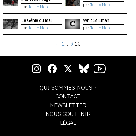
par
Josué Morel
par
Josué Morel
Le Génie du mal
Whit Stillman
par
Josué Morel
par
Josué Morel
←
1
…
9
10
QUI SOMMES-NOUS ?
CONTACT
NEWSLETTER
NOUS SOUTENIR
LÉGAL