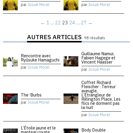
par
Josué Morel
par
Josué Morel
←
1
…
22
23
24
…
27
→
AUTRES ARTICLES
98 résultats
Guillaume Namur,
Rencontre avec
Fabien Hagege et
Ryūsuke Hamaguchi
Vincent Haasser
par
Josué Morel
par
Josué Morel
Coffret Richard
Fleischer : Terreur
aveugle,
The ‘Burbs
L’Étrangleur de
Rillington Place, Les
par
Josué Morel
flics ne dorment pas
la nuit
par
Josué Morel
L’Étoile jaune et le
Body Double
manteau rouge