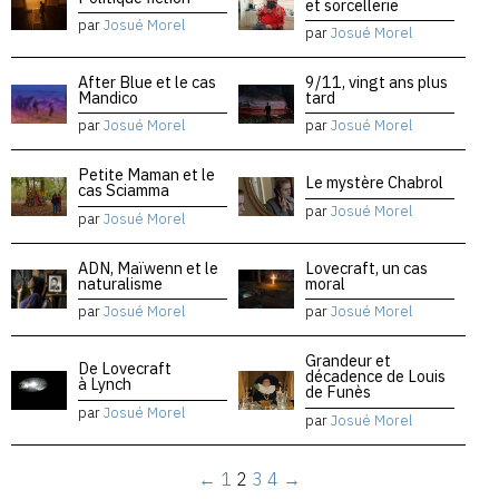
et sorcellerie
par
Josué Morel
par
Josué Morel
After Blue et le cas
9/11, vingt ans plus
Mandico
tard
par
Josué Morel
par
Josué Morel
Petite Maman et le
Le mystère Chabrol
cas Sciamma
par
Josué Morel
par
Josué Morel
ADN, Maïwenn et le
Lovecraft, un cas
naturalisme
moral
par
Josué Morel
par
Josué Morel
Grandeur et
De Lovecraft
décadence de Louis
à Lynch
de Funès
par
Josué Morel
par
Josué Morel
←
1
2
3
4
→