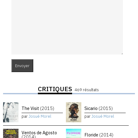
CRITIQUES
469 résultats
The Visit
(2015)
Sicario
(2015)
par
Josué Morel
par
Josué Morel
Ventos de Agosto
Floride
(2014)
(2014)