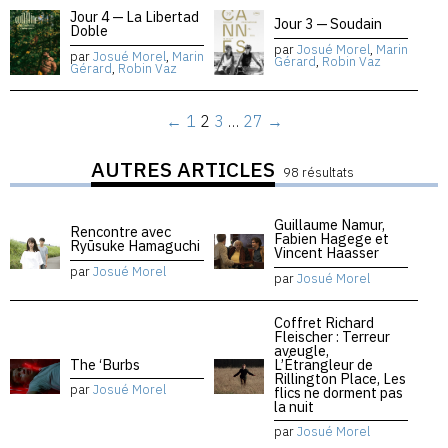
Jour 4 — La Libertad
Jour 3 — Soudain
Doble
par
Josué Morel
,
Marin
par
Josué Morel
,
Marin
Gérard
,
Robin Vaz
Gérard
,
Robin Vaz
←
1
2
3
…
27
→
AUTRES ARTICLES
98 résultats
Guillaume Namur,
Rencontre avec
Fabien Hagege et
Ryūsuke Hamaguchi
Vincent Haasser
par
Josué Morel
par
Josué Morel
Coffret Richard
Fleischer : Terreur
aveugle,
The ‘Burbs
L’Étrangleur de
Rillington Place, Les
par
Josué Morel
flics ne dorment pas
la nuit
par
Josué Morel