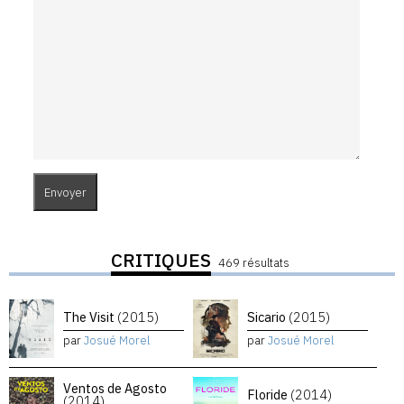
CRITIQUES
469 résultats
The Visit
(2015)
Sicario
(2015)
par
Josué Morel
par
Josué Morel
Ventos de Agosto
Floride
(2014)
(2014)