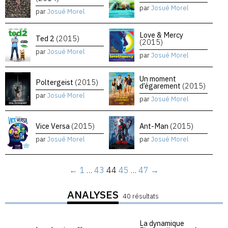
par
Josué Morel
par
Josué Morel
Love & Mercy
Ted 2
(2015)
(2015)
par
Josué Morel
par
Josué Morel
Un moment
Poltergeist
(2015)
d’égarement
(2015)
par
Josué Morel
par
Josué Morel
Vice Versa
(2015)
Ant-Man
(2015)
par
Josué Morel
par
Josué Morel
←
1
…
43
44
45
…
47
→
ANALYSES
40 résultats
La dynamique