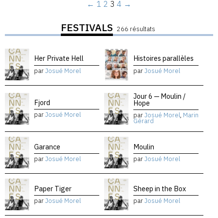
←
1
2
3
4
→
FESTIVALS
266 résultats
Her Private Hell
Histoires parallèles
par
Josué Morel
par
Josué Morel
Jour 6 — Moulin /
Fjord
Hope
par
Josué Morel
par
Josué Morel
,
Marin
Gérard
Garance
Moulin
par
Josué Morel
par
Josué Morel
Paper Tiger
Sheep in the Box
par
Josué Morel
par
Josué Morel