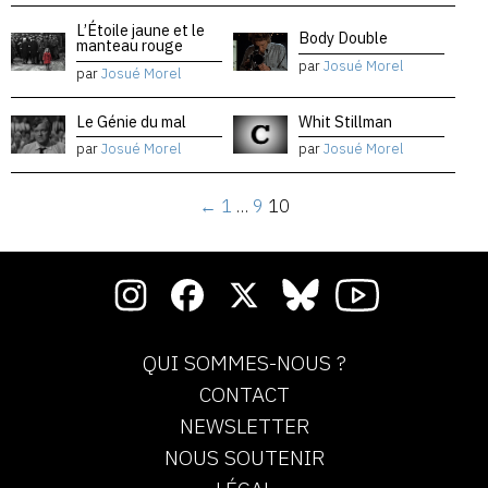
L’Étoile jaune et le
Body Double
manteau rouge
par
Josué Morel
par
Josué Morel
Le Génie du mal
Whit Stillman
par
Josué Morel
par
Josué Morel
←
1
…
9
10
QUI SOMMES-NOUS ?
CONTACT
NEWSLETTER
NOUS SOUTENIR