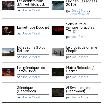
Les derniers films
Fincher (Les années
d’Alfred Hitchcock
2010)
par
Josué Morel
par
Josué Morel
,
Thomas Grignon
Sensualité du
La méthode Douchet
vampire : Dracula /
Twilight
par
Josué Morel
par
Josué Morel
Notes sur la 3D du
Le procès de Charlie
Roi Lion
Chaplin
par
Josué Morel
par
Josué Morel
Les génériques de
Matrix Reloaded /
James Bond
Hacker
par
Josué Morel
par
Josué Morel
Générique
Al Swearengen
(Deadwood)
(Deadwood)
par
Josué Morel
par
Josué Morel