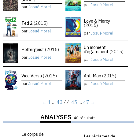
par
Josué Morel
par
Josué Morel
Love & Mercy
Ted 2
(2015)
(2015)
par
Josué Morel
par
Josué Morel
Un moment
Poltergeist
(2015)
d’égarement
(2015)
par
Josué Morel
par
Josué Morel
Vice Versa
(2015)
Ant-Man
(2015)
par
Josué Morel
par
Josué Morel
←
1
…
43
44
45
…
47
→
ANALYSES
40 résultats
Le corps de
Les réclames de