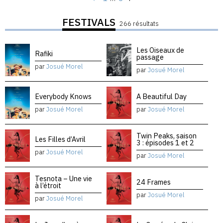
FESTIVALS
266 résultats
Les Oiseaux de
Rafiki
passage
par
Josué Morel
par
Josué Morel
Everybody Knows
A Beautiful Day
par
Josué Morel
par
Josué Morel
Twin Peaks, saison
Les Filles d’Avril
3 : épisodes 1 et 2
par
Josué Morel
par
Josué Morel
Tesnota – Une vie
24 Frames
à l’étroit
par
Josué Morel
par
Josué Morel