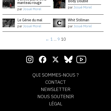
Body Double
manteau rouge
par
Josué Morel
par
Josué Morel
Le Génie du mal
Whit Stillman
par
Josué Morel
par
Josué Morel
←
1
…
9
10
QUI SOMMES-NOUS ?
CONTACT
NEWSLETTER
NOUS SOUTENIR
LÉGAL