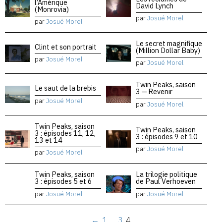
l’Amérique
David Lynch
(Monrovia)
par
Josué Morel
par
Josué Morel
Le secret magnifique
Clint et son portrait
(Million Dollar Baby)
par
Josué Morel
par
Josué Morel
Twin Peaks, saison
Le saut de la brebis
3 — Revenir
par
Josué Morel
par
Josué Morel
Twin Peaks, saison
Twin Peaks, saison
3 : épisodes 11, 12,
3 : épisodes 9 et 10
13 et 14
par
Josué Morel
par
Josué Morel
Twin Peaks, saison
La trilogie politique
3 : épisodes 5 et 6
de Paul Verhoeven
par
Josué Morel
par
Josué Morel
←
1
…
3
4