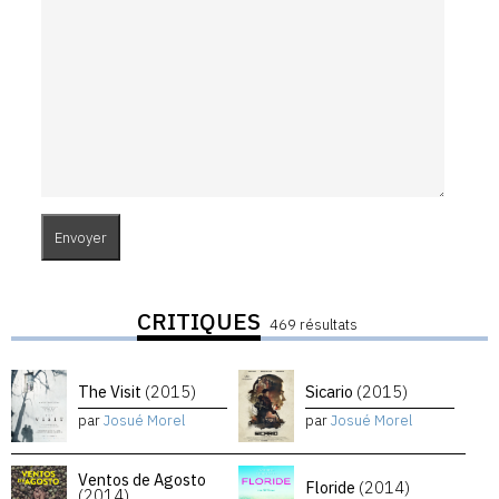
CRITIQUES
469 résultats
The Visit
(2015)
Sicario
(2015)
par
Josué Morel
par
Josué Morel
Ventos de Agosto
Floride
(2014)
(2014)