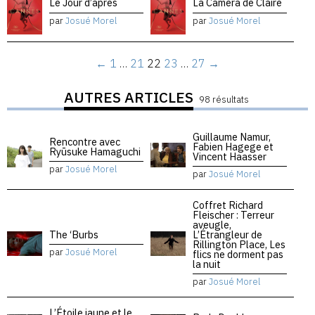
Le Jour d’après
La Caméra de Claire
par
Josué Morel
par
Josué Morel
←
1
…
21
22
23
…
27
→
AUTRES ARTICLES
98 résultats
Guillaume Namur,
Rencontre avec
Fabien Hagege et
Ryūsuke Hamaguchi
Vincent Haasser
par
Josué Morel
par
Josué Morel
Coffret Richard
Fleischer : Terreur
aveugle,
The ‘Burbs
L’Étrangleur de
Rillington Place, Les
par
Josué Morel
flics ne dorment pas
la nuit
par
Josué Morel
L’Étoile jaune et le